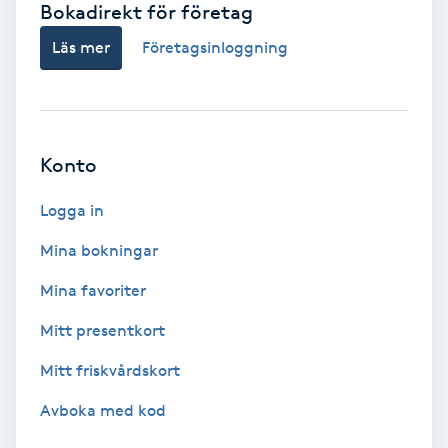
Bokadirekt för företag
Babylights
Läs mer
Företagsinloggning
Balayage
Bambumassage
Konto
Barber
Logga in
Mina bokningar
Barnklippning
Mina favoriter
BIAB
Mitt presentkort
Mitt friskvårdskort
Blowout
Avboka med kod
Bottenfärg