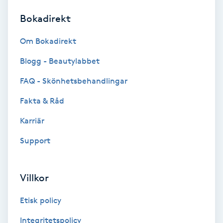
Bokadirekt
Brynformning
Om Bokadirekt
Brynfärgning
Blogg - Beautylabbet
Brynplockning
FAQ - Skönhetsbehandlingar
Fakta & Råd
Bröllopsuppsättning
C
Karriär
Support
Celluliter
Coachning
Villkor
Color correction
Etisk policy
Integritetspolicy