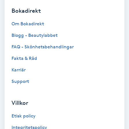
Bokadirekt
Brynformning
Om Bokadirekt
Brynfärgning
Blogg - Beautylabbet
Brynplockning
FAQ - Skönhetsbehandlingar
Fakta & Råd
Bröllopsuppsättning
C
Karriär
Support
Celluliter
Coachning
Villkor
Color correction
Etisk policy
Integritetspolicy