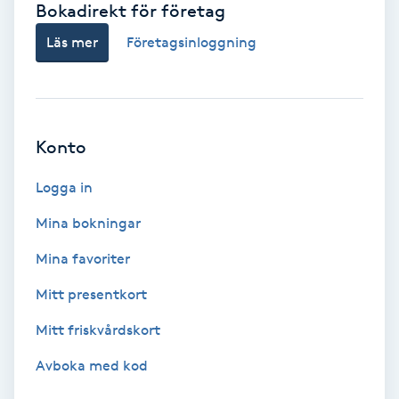
Bokadirekt för företag
Babylights
Läs mer
Företagsinloggning
Balayage
Bambumassage
Konto
Barber
Logga in
Mina bokningar
Barnklippning
Mina favoriter
BIAB
Mitt presentkort
Mitt friskvårdskort
Blowout
Avboka med kod
Bottenfärg