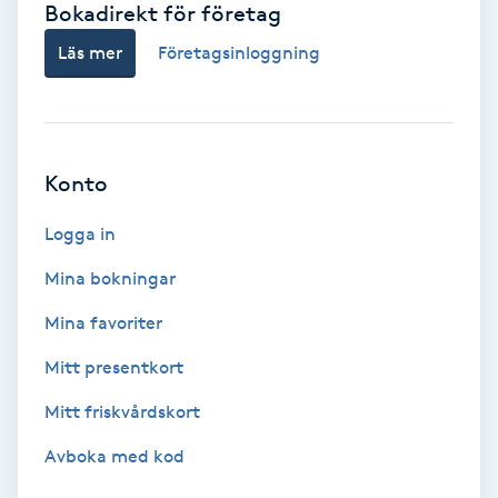
Bokadirekt för företag
Babylights
Läs mer
Företagsinloggning
Balayage
Bambumassage
Konto
Barber
Logga in
Mina bokningar
Barnklippning
Mina favoriter
BIAB
Mitt presentkort
Mitt friskvårdskort
Blowout
Avboka med kod
Bottenfärg