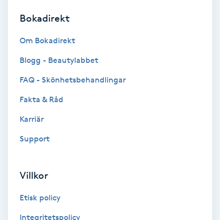
Bokadirekt
Brynformning
Om Bokadirekt
Brynfärgning
Blogg - Beautylabbet
Brynplockning
FAQ - Skönhetsbehandlingar
Fakta & Råd
Bröllopsuppsättning
C
Karriär
Support
Celluliter
Coachning
Villkor
Color correction
Etisk policy
Integritetspolicy