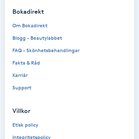
Bokadirekt
Brynformning
Om Bokadirekt
Brynfärgning
Blogg - Beautylabbet
Brynplockning
FAQ - Skönhetsbehandlingar
Fakta & Råd
Bröllopsuppsättning
C
Karriär
Support
Celluliter
Coachning
Villkor
Color correction
Etisk policy
Integritetspolicy