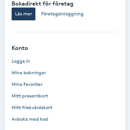
Bokadirekt för företag
Babylights
Läs mer
Företagsinloggning
Balayage
Bambumassage
Konto
Barber
Logga in
Mina bokningar
Barnklippning
Mina favoriter
BIAB
Mitt presentkort
Mitt friskvårdskort
Blowout
Avboka med kod
Bottenfärg