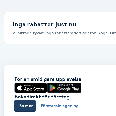
Alternativmedicin
Andningsmassage
Inga rabatter just nu
Vi hittade tyvärr inga rabatterade tider för "Yoga, Lim
Ansiktslyft utan kirurgi
Aromamassage
Ashtanga Yoga
Ayurveda
För en smidigare upplevelse
Ayurvedisk Massage
Bokadirekt för företag
Läs mer
Företagsinloggning
Ansiktsbehandling djuprengörande
B