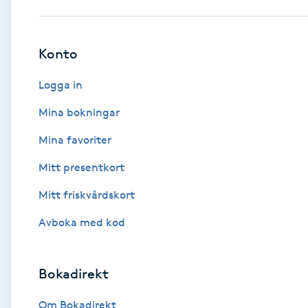
Babylights
Konto
Balayage
Logga in
Bambumassage
Mina bokningar
Mina favoriter
Barber
Mitt presentkort
Barnklippning
Mitt friskvårdskort
BIAB
Avboka med kod
Blowout
Bokadirekt
Bottenfärg
Om Bokadirekt