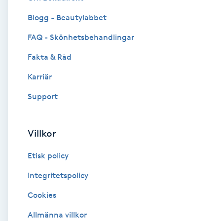
Blogg - Beautylabbet
Brynformning
FAQ - Skönhetsbehandlingar
Brynfärgning
Fakta & Råd
Brynplockning
Karriär
Support
Bröllopsuppsättning
C
Villkor
Celluliter
Etisk policy
Coachning
Integritetspolicy
Cookies
Color correction
Allmänna villkor