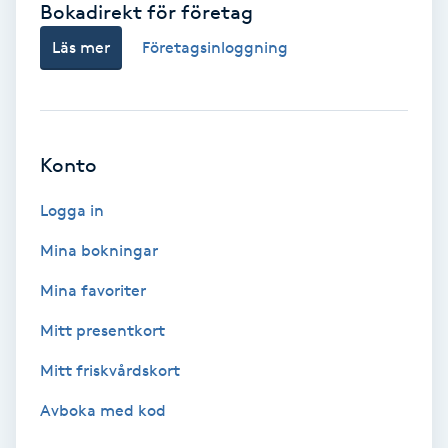
Bokadirekt för företag
Babylights
Läs mer
Företagsinloggning
Balayage
Bambumassage
Konto
Barber
Logga in
Mina bokningar
Barnklippning
Mina favoriter
BIAB
Mitt presentkort
Mitt friskvårdskort
Blowout
Avboka med kod
Bottenfärg