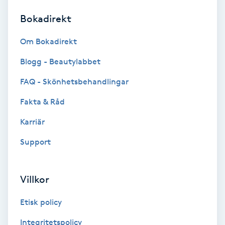
Bokadirekt
Brynformning
Om Bokadirekt
Brynfärgning
Blogg - Beautylabbet
Brynplockning
FAQ - Skönhetsbehandlingar
Fakta & Råd
Bröllopsuppsättning
C
Karriär
Support
Celluliter
Coachning
Villkor
Color correction
Etisk policy
Integritetspolicy