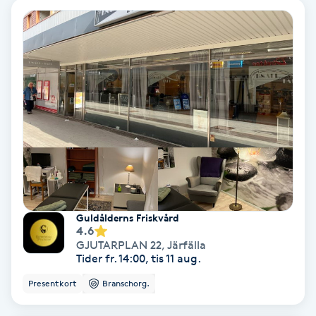
Extensions borttagning
Eyeliner-tatuering
F
Face framing
Faceliftmassage
Fet hårbotten
Fettreducering
Guldålderns Friskvård
4.6
GJUTARPLAN 22
,
Järfälla
Fibromassage
Tider fr. 14:00, tis 11 aug.
Presentkort
Branschorg.
Fillers