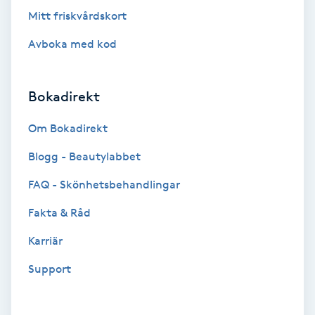
Hollywood Peel
Mitt friskvårdskort
Avboka med kod
Hot Stone Massage
Hot yoga
Bokadirekt
Om Bokadirekt
Hudföryngring
Blogg - Beautylabbet
Huduppstramning
FAQ - Skönhetsbehandlingar
Hudvård
Fakta & Råd
Karriär
Hyaluronsyra
Support
Hyperhidros