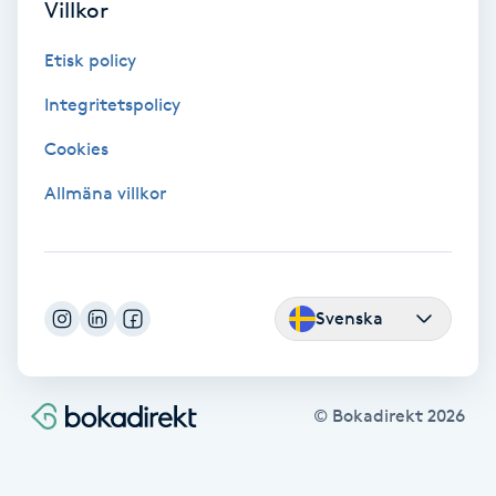
Villkor
Hypnos
Etisk policy
Hårborttagning
Integritetspolicy
Hårbottenbehandling
Cookies
Allmäna villkor
Hårförlängning
Hårvård
Svenska
Hälsa
Hälsprickor
© Bokadirekt
2026
I
Idrottsmassage