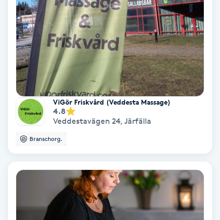
Fransförlängning Volym
Fransk manikyr
Fransrengöring
Frekvensterapi
ViGör Friskvård (Veddesta Massage)
4.8
Veddestavägen 24
,
Järfälla
Friskvård
Branschorg.
Friskvårdsmassage
Frisör
Funktionsanalys