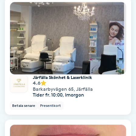
Bottenfärg
Brynformning
Brynfärgning
Brynplockning
Järfälla Skönhet & Laserklinik
Bröllopsuppsättning
4.6
Barkarbyvägen 65
,
Järfälla
C
Tider fr. 10:00, Imorgon
Celluliter
Betala senare
Presentkort
Coachning