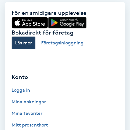
För en smidigare upplevelse
Gruppträning
Gua Sha-massage
Bokadirekt för företag
H
Läs mer
Företagsinloggning
Hatha Yoga
Headspa
Konto
Healing
Logga in
Mina bokningar
Herrklippning
Mina favoriter
HIFU
Mitt presentkort