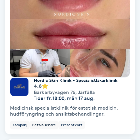
Color correction
Cryoterapi
D
Damklippning
Dermapen
Nordic Skin Klinik - Specialistläkarklinik
Diamantslipning
4.8
E
Barkarbyvägen 76
,
Järfälla
Tider fr. 18:00, mån 17 aug.
Enzympeeling
Medicinsk specialistklinik för estetisk medicin,
hudföryngring och ansiktsbehandlingar.
Extensions
Kampanj
Betala senare
Presentkort