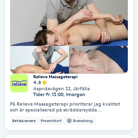
Ansiktsbehandling djuprengörande
B
Babylights
Balayage
Bambumassage
Relieve Massageterapi
4.8
Barber
Aspnäsvägen 32
,
Järfälla
Tider fr. 13:00, Imorgon
Barnklippning
På Relieve Massageterapi prioriterar jag kvalitet
och är specialiserad på skräddarsydda...
BIAB
Betala senare
Presentkort
Branschorg.
Blowout