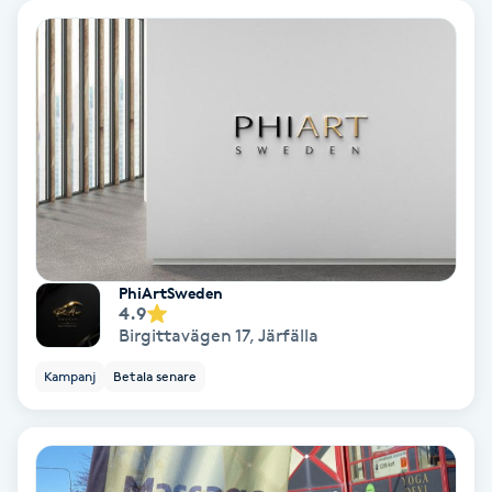
Fotmassage
Fotsvamp
Fotvård
Fransar
Fransborttagning
PhiArtSweden
4.9
Birgittavägen 17
,
Järfälla
Fransfärgning
Kampanj
Betala senare
Fransförlängning
Fransförlängning Megavolym