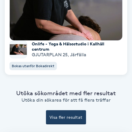
Färgning
Föning
G
Onlife - Yoga & Hälsostudio i Kallhäll
Gel naglar
centrum
GJUTARPLAN 25
,
Järfälla
Gelenaglar
Bokas utanför Bokadirekt
Gellack
Utöka sökområdet med fler resultat
Gellack med förstärkning
Utöka din sökarea för att få flera träffar
Gravidmassage
Visa fler resultat
Gravidyoga