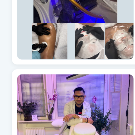
Cryoterapi
D
Damklippning
Dermapen
Diamantslipning
E
Enzympeeling
Extensions
Extensions borttagning