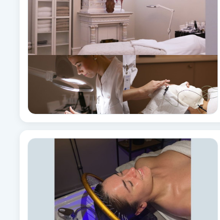
Brynformning
Brynfärgning
Brynplockning
Bröllopsuppsättning
C
Celluliter
Coachning
Color correction