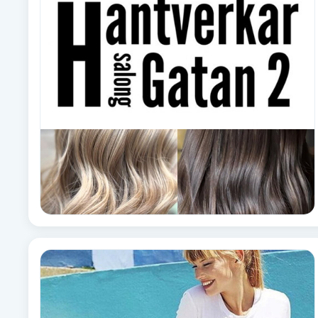
Alternativmedicin
Andningsmassage
Ansiktslyft utan kirurgi
Aromamassage
Ashtanga Yoga
Ayurveda
Ayurvedisk Massage
Ansiktsbehandling djuprengörande
B