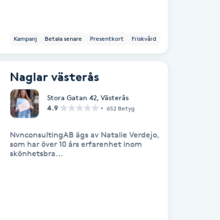
Kampanj
Betala senare
Presentkort
Friskvård
Naglar västerås
Stora Gatan 42
,
Västerås
4.9
652 Betyg
NvnconsultingAB ägs av Natalie Verdejo,
som har över 10 års erfarenhet inom
skönhetsbra...