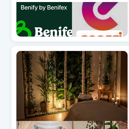
Fotsvamp
Fotvård
Fransar
Fransborttagning
Fransfärgning
Fransförlängning
Fransförlängning Megavolym
Fransförlängning Volym