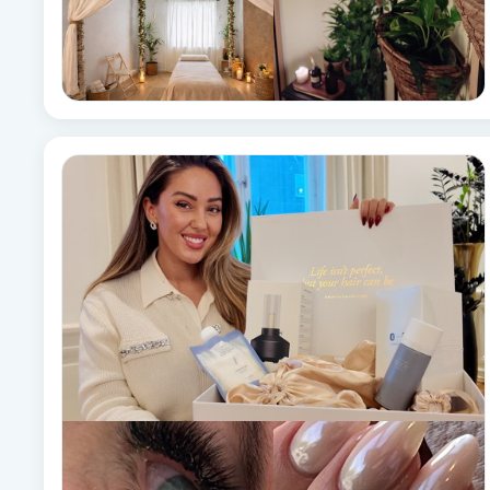
Fransk manikyr
Fransrengöring
Frekvensterapi
Friskvård
Friskvårdsmassage
Frisör
Funktionsanalys
Färgning