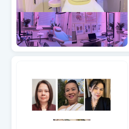
Eyeliner-tatuering
F
Face framing
Faceliftmassage
Fet hårbotten
Fettreducering
Fibromassage
Fillers
Fotmassage