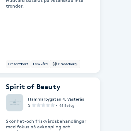
Hudvård baserat på vetenskap inte
trender.
Presentkort
Friskvård
Branschorg.
Spirit of Beauty
Hammarbygatan 4
,
Västerås
5
95 Betyg
Skönhet-och friskvårdsbehandlingar
med fokus på avkoppling och