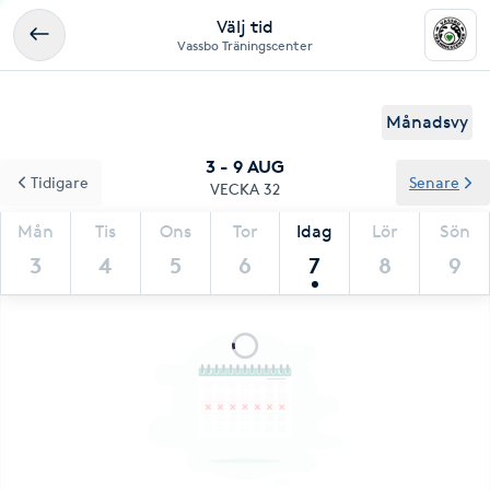
Välj tid
Vassbo Träningscenter
Månadsvy
3 - 9 AUG
Tidigare
Senare
VECKA 32
Mån
Tis
Ons
Tor
Idag
Lör
Sön
3
4
5
6
7
8
9