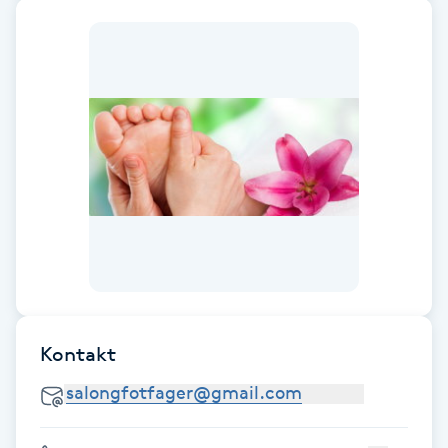
F
Face framing
Faceliftmassage
Fet hårbotten
Fettreducering
Fibromassage
Kontakt
Fillers
Fotmassage