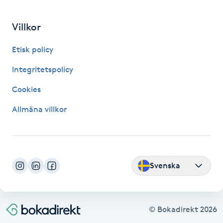
Hårborttagning
Villkor
Hårbottenbehandling
Etisk policy
Hårförlängning
Integritetspolicy
Cookies
Hårvård
Allmäna villkor
Hälsa
Hälsprickor
I
Svenska
Idrottsmassage
© Bokadirekt
2026
IPL