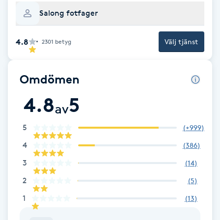
Salong fotfager
Brynformning
4.8
Välj tjänst
2301
betyg
Brynfärgning
Brynplockning
Omdömen
4.8
5
Bröllopsuppsättning
av
C
5
(
+999
)
Celluliter
4
(
386
)
3
(
14
)
Coachning
2
(
5
)
Color correction
1
(
13
)