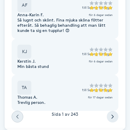
Cryoterapi
AF
till
Salong fotfager
D
Anna-Karin F.
för 6 dagar sedan
Så lugnt och skönt. Fina mjuka sköna fötter
Damklippning
efteråt. Så behaglig behandling att man lätt
kunde ta sig en tupplur! 😍
Dermapen
KJ
till
Salong fotfager
Diamantslipning
Kerstin J.
för 6 dagar sedan
E
Min bästa stund
Enzympeeling
TA
till
Salong fotfager
Extensions
Thomas A.
för 17 dagar sedan
Trevlig person.
Extensions borttagning
Sida
1
av
243
Eyeliner-tatuering