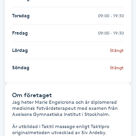
Fransk manikyr
Torsdag
09:00 - 19:30
Fransrengöring
Fredag
09:00 - 19:30
Frekvensterapi
Lördag
Stängt
Friskvård
Söndag
Stängt
Friskvårdsmassage
Frisör
Om företaget
Jag heter Marie Engelcrona och är diplomerad 
Funktionsanalys
medicinsk fotvårdsterapeut med examen från 
Axelsons Gymnastiska Institut i Stockholm.

Färgning
Är utbildad i Taktil massage enligt Taktipro 
originalmetoden utvecklad av Siv Ardeby.  