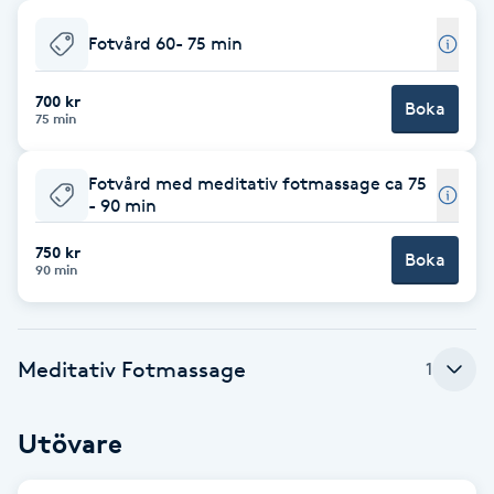
Babylights
Fotvård 60- 75 min
Balayage
700 kr
Boka
75 min
Bambumassage
Fotvård med meditativ fotmassage ca 75
- 90 min
Barber
750 kr
Boka
90 min
Barnklippning
BIAB
Meditativ Fotmassage
1
Blowout
Utövare
Bottenfärg