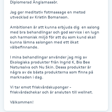
Diplomerad Änglamassör.

Föning
Jag ger meditativ fotmassage en metod 
G
utvecklad av Kristin Bomanson. 

Gel naglar
Ambitionen är att kunna erbjuda dig  en salong 
med bra behandlingar och god service i en lugn 
och harmonisk miljö för att du som kund skall 
Gelenaglar
kunna lämna salongen med ett ökat 
välbefinnande.

Gellack
I mina behandlingar använder jag mig av 
Ekologiska produkter från Ingrid K, Bio Bee 
Gellack med förstärkning
Natursalva och Nu Skin. Dessa produkter är 
några av de bästa produkterna som finns på 
marknaden i dag.

Gravidmassage
Vi tar emot friskvårdskuponger - 
friskvårdschekar och är ansluten till wellnet.

Gravidyoga
Välkommen!
Gruppträning