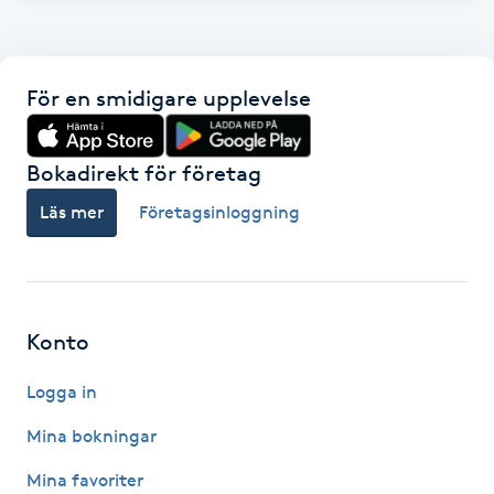
Gua Sha-massage
H
För en smidigare upplevelse
Hatha Yoga
Bokadirekt för företag
Headspa
Läs mer
Företagsinloggning
Healing
Herrklippning
Konto
HIFU
Logga in
Mina bokningar
Hollywood Peel
Mina favoriter