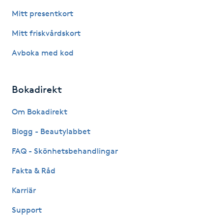
Hot Stone Massage
Mitt presentkort
Mitt friskvårdskort
Hot yoga
Avboka med kod
Hudföryngring
Bokadirekt
Huduppstramning
Om Bokadirekt
Hudvård
Blogg - Beautylabbet
Hyaluronsyra
FAQ - Skönhetsbehandlingar
Fakta & Råd
Hyperhidros
Karriär
Hypnos
Support