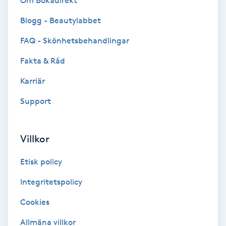
Om Bokadirekt
Brynformning
Blogg - Beautylabbet
FAQ - Skönhetsbehandlingar
Brynfärgning
Fakta & Råd
Brynplockning
Karriär
Support
Bröllopsuppsättning
C
Villkor
Celluliter
Etisk policy
Coachning
Integritetspolicy
Color correction
Cookies
Allmäna villkor