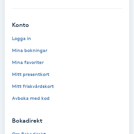
Babylights
Konto
Balayage
Logga in
Bambumassage
Mina bokningar
Barber
Mina favoriter
Mitt presentkort
Barnklippning
Mitt friskvårdskort
BIAB
Avboka med kod
Blowout
Bokadirekt
Bottenfärg