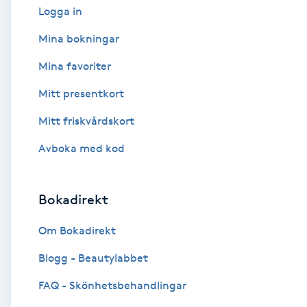
Logga in
Babylights
Mina bokningar
Mina favoriter
Balayage
Mitt presentkort
Bambumassage
Mitt friskvårdskort
Barber
Avboka med kod
Barnklippning
Bokadirekt
BIAB
Om Bokadirekt
Blogg - Beautylabbet
Blowout
FAQ - Skönhetsbehandlingar
Bottenfärg