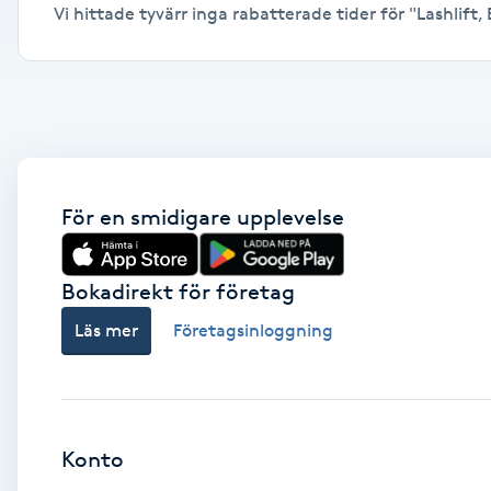
Vi hittade tyvärr inga rabatterade tider för "Lashlift, E
Alternativmedicin
Andningsmassage
Ansiktslyft utan kirurgi
Aromamassage
För en smidigare upplevelse
Ashtanga Yoga
Bokadirekt för företag
Ayurveda
Läs mer
Företagsinloggning
Ayurvedisk Massage
Ansiktsbehandling djuprengörande
Konto
B