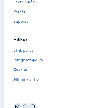
Fakta & Råd
Brynformning
Karriär
Support
Brynfärgning
Brynplockning
Villkor
Etisk policy
Bröllopsuppsättning
C
Integritetspolicy
Cookies
Celluliter
Allmäna villkor
Coachning
Color correction