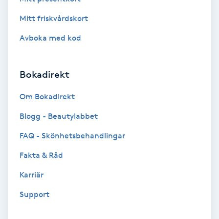
Brynformning
Mitt friskvårdskort
Avboka med kod
Brynfärgning
Brynplockning
Bokadirekt
Om Bokadirekt
Bröllopsuppsättning
C
Blogg - Beautylabbet
FAQ - Skönhetsbehandlingar
Celluliter
Fakta & Råd
Coachning
Karriär
Color correction
Support