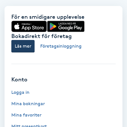
Babylights
För en smidigare upplevelse
Balayage
Bokadirekt för företag
Bambumassage
Läs mer
Företagsinloggning
Barber
Barnklippning
Konto
BIAB
Logga in
Mina bokningar
Blowout
Mina favoriter
Bottenfärg
Mitt presentkort