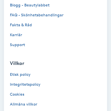
Blogg - Beautylabbet
Brynformning
FAQ - Skönhetsbehandlingar
Brynfärgning
Fakta & Råd
Karriär
Brynplockning
Support
Bröllopsuppsättning
C
Villkor
Celluliter
Etisk policy
Coachning
Integritetspolicy
Cookies
Color correction
Allmäna villkor