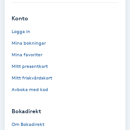
Babylights
Konto
Balayage
Logga in
Bambumassage
Mina bokningar
Mina favoriter
Barber
Mitt presentkort
Barnklippning
Mitt friskvårdskort
Avboka med kod
BIAB
Blowout
Bokadirekt
Bottenfärg
Om Bokadirekt