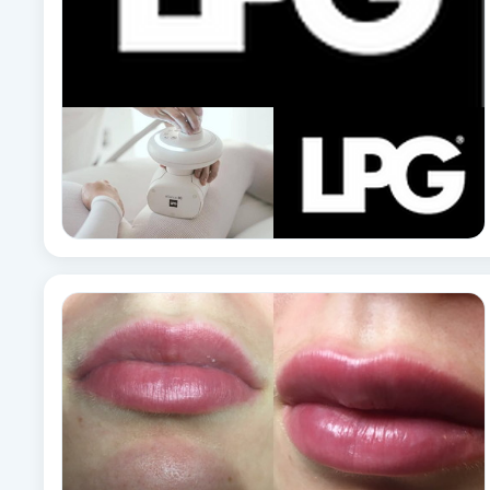
Fotsvamp
Fotvård
Fransar
Fransborttagning
Fransfärgning
Fransförlängning
Fransförlängning Megavolym
Fransförlängning Volym