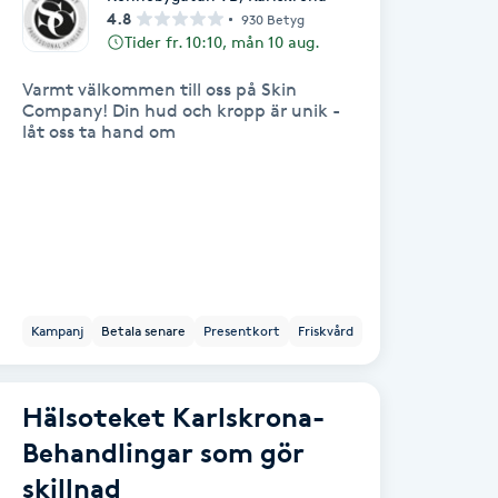
4.8
930 Betyg
Tider fr. 10:10, mån 10 aug.
Varmt välkommen till oss på Skin
Company! Din hud och kropp är unik -
låt oss ta hand om
Kampanj
Betala senare
Presentkort
Friskvård
Hälsoteket Karlskrona-
Behandlingar som gör
skillnad