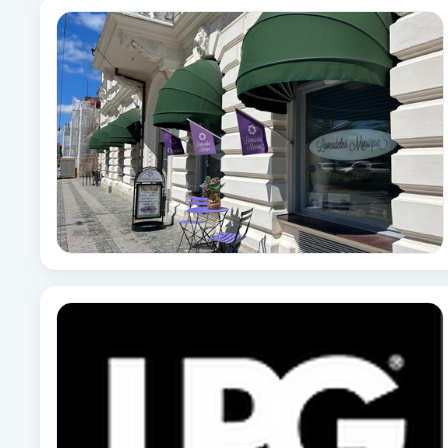
Eyeliner-tatuering
F
Face framing
Faceliftmassage
Fet hårbotten
Fettreducering
Fibromassage
Fillers
Fotmassage