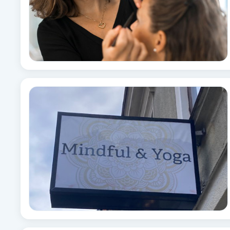
Cryoterapi
D
Damklippning
Dermapen
Diamantslipning
E
Enzympeeling
Extensions
Extensions borttagning