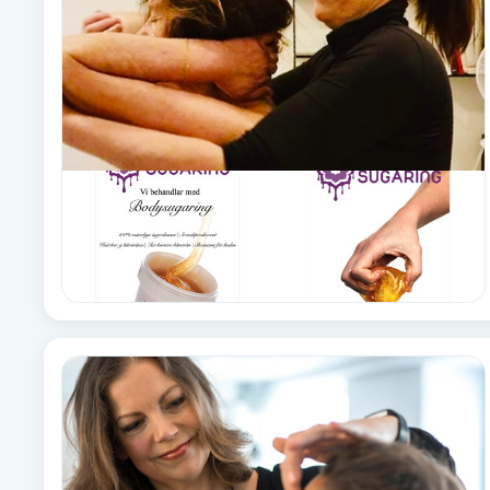
Brynformning
Brynfärgning
Brynplockning
Bröllopsuppsättning
C
Celluliter
Coachning
Color correction