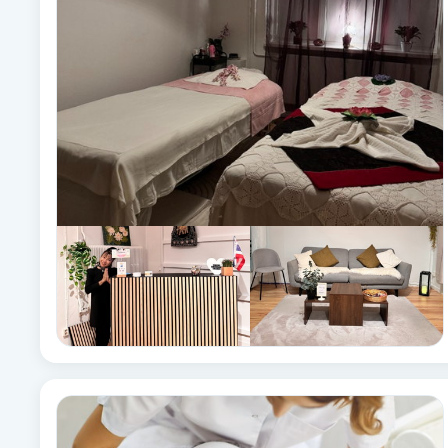
Alternativmedicin
Andningsmassage
Ansiktslyft utan kirurgi
Aromamassage
Ashtanga Yoga
Ayurveda
Ayurvedisk Massage
Ansiktsbehandling djuprengörande
B