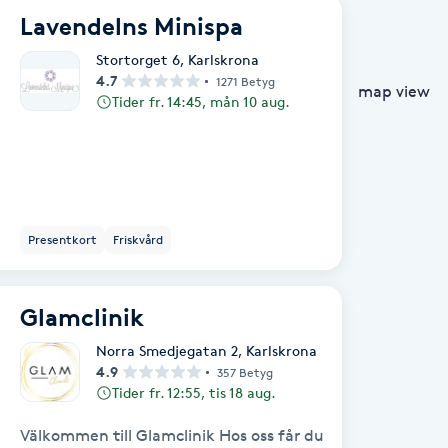
Lavendelns Minispa
Stortorget 6
,
Karlskrona
4.7
1271 Betyg
map view
Tider fr. 14:45, mån 10 aug.
Presentkort
Friskvård
Glamclinik
Norra Smedjegatan 2
,
Karlskrona
4.9
357 Betyg
Tider fr. 12:55, tis 18 aug.
Välkommen till Glamclinik Hos oss får du