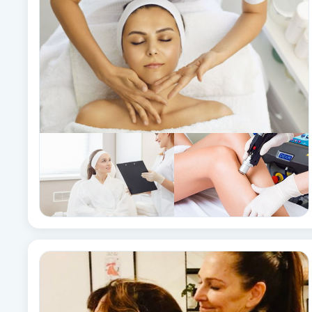
Babylights
Balayage
Bambumassage
Barber
Barnklippning
BIAB
Blowout
Bottenfärg