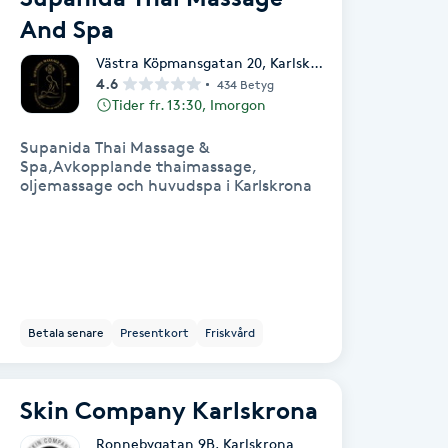
And Spa
Västra Köpmansgatan 20
,
Karlskrona
4.6
434 Betyg
Tider fr. 13:30, Imorgon
Supanida Thai Massage &
Spa,Avkopplande thaimassage,
oljemassage och huvudspa i Karlskrona
Betala senare
Presentkort
Friskvård
Skin Company Karlskrona
Ronnebygatan 9B
,
Karlskrona