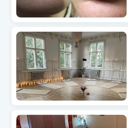
Fransk manikyr
Fransrengöring
Frekvensterapi
Friskvård
Friskvårdsmassage
Frisör
Funktionsanalys
Färgning