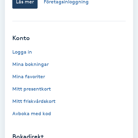
Läs mer
Företagsinloggning
Koppningsmassage
Kosmetisk tatuering
Konto
Kostrådgivning
Logga in
Kroppsinpackning
Mina bokningar
Mina favoriter
Kroppspeeling
Mitt presentkort
Käkledsbehandling
Mitt friskvårdskort
Avboka med kod
Kärlbehandling
L
Bokadirekt