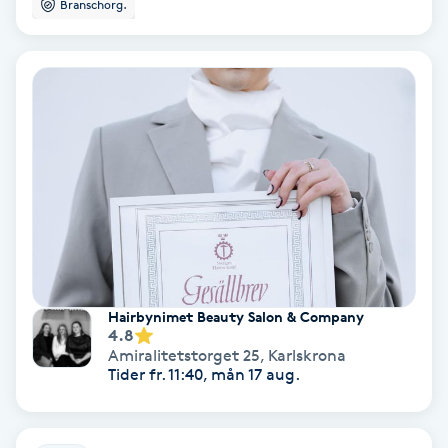
Branschorg.
IPL
IPL hårborttagning
IR-massage
J
Japansk massage
K
K18
Hairbynimet Beauty Salon & Company
4.8
Amiralitetstorget 25
,
Karlskrona
Katun fransar
Tider fr. 11:40, mån 17 aug.
Kemisk peeling