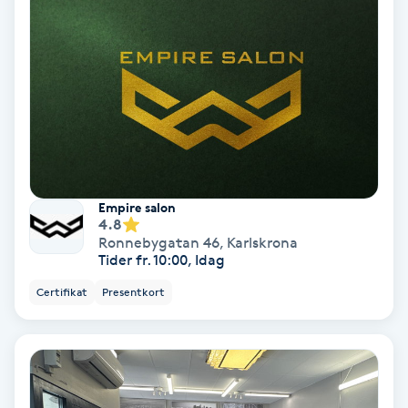
Color correction
Cryoterapi
D
Damklippning
Dermapen
Empire salon
4.8
Diamantslipning
Ronnebygatan 46
,
Karlskrona
Tider fr. 10:00, Idag
E
Certifikat
Presentkort
Enzympeeling
Extensions