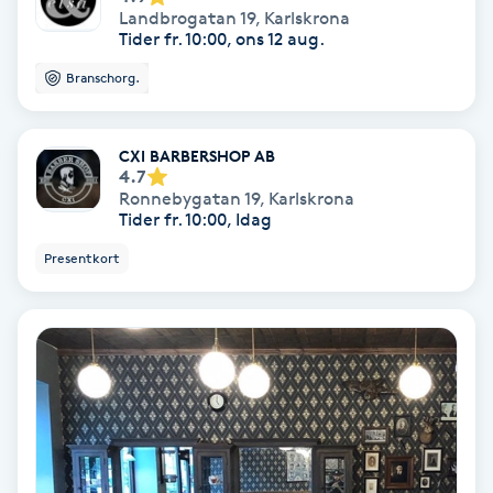
Landbrogatan 19
,
Karlskrona
Färgning
Tider fr. 10:00, ons 12 aug.
Branschorg.
Föning
G
CXI BARBERSHOP AB
4.7
Gel naglar
Ronnebygatan 19
,
Karlskrona
Tider fr. 10:00, Idag
Gelenaglar
Presentkort
Gellack
Gellack med förstärkning
Gravidmassage
Gravidyoga