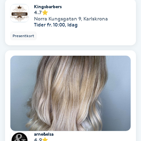
Kingsbarbers
Fransförlängning Volym
4.7
Norra Kungsgatan 9
,
Karlskrona
Tider fr. 10:00, Idag
Fransk manikyr
Presentkort
Fransrengöring
Frekvensterapi
Friskvård
Friskvårdsmassage
Frisör
Funktionsanalys
arne&elsa
4.9