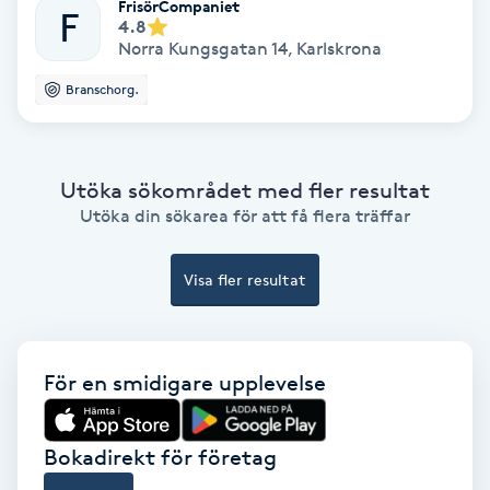
FrisörCompaniet
F
4.8
Keratinbehandling
Norra Kungsgatan 14
,
Karlskrona
Branschorg.
Kinesiologi
Kinesisk medicin
Utöka sökområdet med fler resultat
Utöka din sökarea för att få flera träffar
Kiropraktik
Visa fler resultat
Klangmassage
Klippning
För en smidigare upplevelse
Klippning & Slingor
Bokadirekt för företag
Klippning ungdom