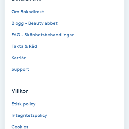
Laserbehandling
Om Bokadirekt
Lashlift Keratin
Blogg - Beautylabbet
LED-ljusterapi
FAQ - Skönhetsbehandlingar
Fakta & Råd
Liktornar
Karriär
LPG
Support
LPG-behandling
Villkor
LPG-massage
Etisk policy
Luggklippning
Integritetspolicy
Cookies