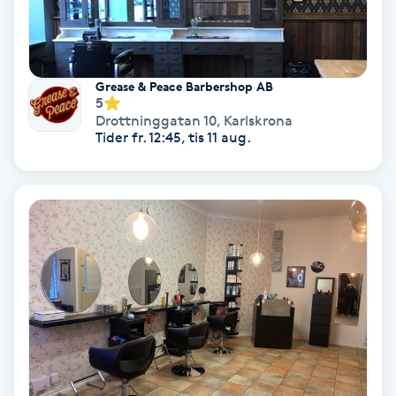
Gruppträning
Grease & Peace Barbershop AB
Gua Sha-massage
5
Drottninggatan 10
,
Karlskrona
H
Tider fr. 12:45, tis 11 aug.
Hatha Yoga
Headspa
Healing
Herrklippning
HIFU