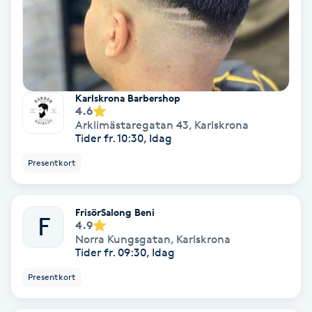
Fotmassage
Fotsvamp
Fotvård
Karlskrona Barbershop
4.6
Arklimästaregatan 43
,
Karlskrona
Fransar
Tider fr. 10:30, Idag
Presentkort
Fransborttagning
FrisörSalong Beni
Fransfärgning
F
4.9
Norra Kungsgatan
,
Karlskrona
Tider fr. 09:30, Idag
Fransförlängning
Presentkort
Fransförlängning Megavolym