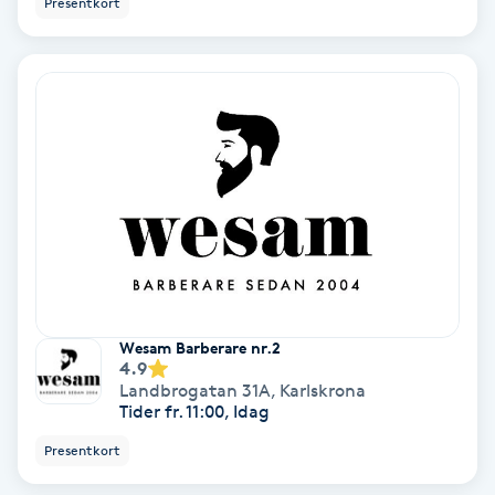
Presentkort
Ansiktsbehandling djuprengörande
B
Babylights
Balayage
Bambumassage
Barber
Wesam Barberare nr.2
Barnklippning
4.9
Landbrogatan 31A
,
Karlskrona
Tider fr. 11:00, Idag
BIAB
Presentkort
Blowout