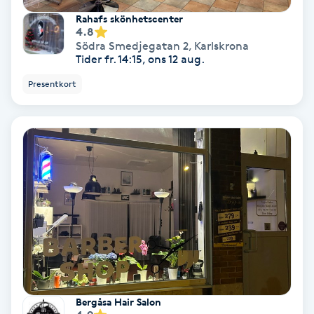
Hollywood Peel
Rahafs skönhetscenter
4.8
Södra Smedjegatan 2
,
Karlskrona
Hot Stone Massage
Tider fr. 14:15, ons 12 aug.
Presentkort
Hot yoga
Hudföryngring
Huduppstramning
Hudvård
Hyaluronsyra
Hyperhidros
Bergåsa Hair Salon