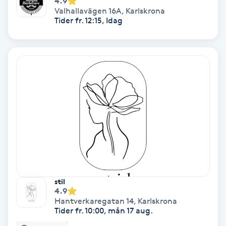
4.9
Hypnos
Valhallavägen 16A
,
Karlskrona
Tider fr. 12:15, Idag
Hårborttagning
Hårbottenbehandling
Hårförlängning
Hårvård
Hälsa
Hälsprickor
stil
4.9
I
Hantverkaregatan 14
,
Karlskrona
Tider fr. 10:00, mån 17 aug.
Idrottsmassage