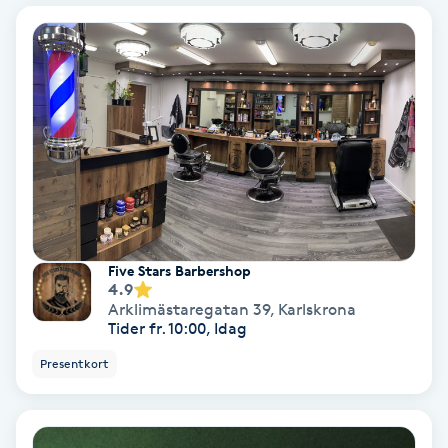
Bottenfärg
Brynformning
Brynfärgning
Brynplockning
Bröllopsuppsättning
Five Stars Barbershop
4.9
C
Arklimästaregatan 39
,
Karlskrona
Tider fr. 10:00, Idag
Celluliter
Presentkort
Coachning