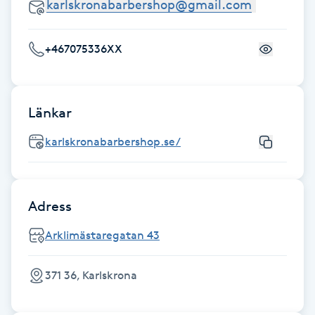
Fransk manikyr
+467075336XX
Fransrengöring
Frekvensterapi
Länkar
Friskvård
karlskronabarbershop.se/
Friskvårdsmassage
Adress
Frisör
Arklimästaregatan 43
Funktionsanalys
371 36, Karlskrona
Färgning