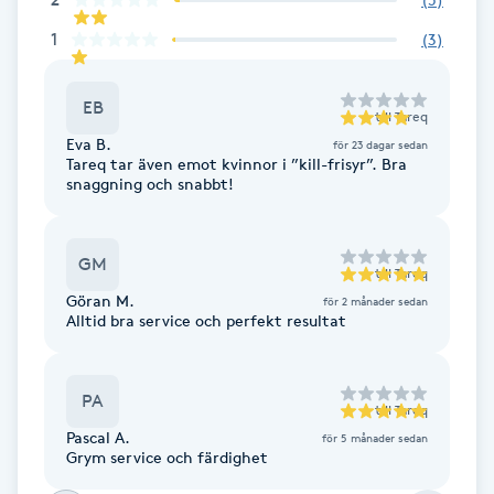
F
1
(
3
)
Face framing
EB
till
Tareq
Eva B.
Faceliftmassage
för 23 dagar sedan
Tareq tar även emot kvinnor i ”kill-frisyr”. Bra
snaggning och snabbt!
Fet hårbotten
GM
Fettreducering
till
Tareq
Göran M.
för 2 månader sedan
Alltid bra service och perfekt resultat
Fibromassage
Fillers
PA
till
Tareq
Pascal A.
för 5 månader sedan
Fotmassage
Grym service och färdighet