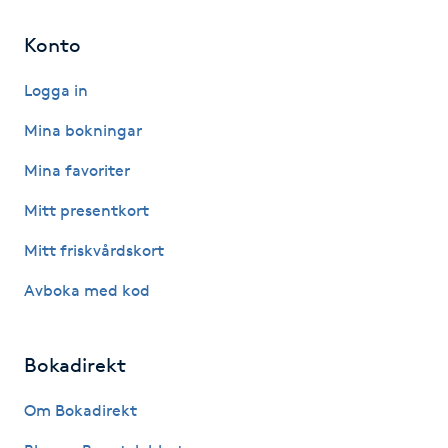
Hot Stone Massage
Konto
Hot yoga
Logga in
Hudföryngring
Mina bokningar
Mina favoriter
Huduppstramning
Mitt presentkort
Hudvård
Mitt friskvårdskort
Avboka med kod
Hyaluronsyra
Hyperhidros
Bokadirekt
Hypnos
Om Bokadirekt