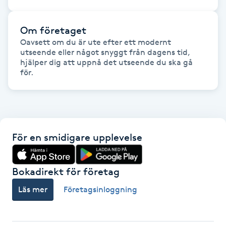
Gua Sha-massage
Om företaget
H
Oavsett om du är ute efter ett modernt 
utseende eller något snyggt från dagens tid, 
hjälper dig att uppnå det utseende du ska gå 
Hatha Yoga
för.
Headspa
Healing
För en smidigare upplevelse
Herrklippning
Bokadirekt för företag
HIFU
Läs mer
Företagsinloggning
Hollywood Peel