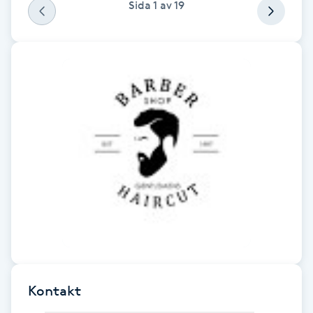
Sida
1
av
19
Fotsvamp
Fotvård
Fransar
Fransborttagning
Fransfärgning
Fransförlängning
Fransförlängning Megavolym
Fransförlängning Volym
Kontakt