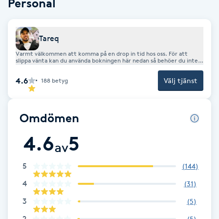
Personal
Cryoterapi
D
Tareq
Damklippning
Varmt välkommen att komma på en drop in tid hos oss. För att
slippa vänta kan du använda bokningen här nedan så behöer du inte
vänta.
Dermapen
4.6
Välj tjänst
188
betyg
Diamantslipning
E
Omdömen
Enzympeeling
4.6
5
av
Extensions
5
(
144
)
4
(
31
)
Extensions borttagning
3
(
5
)
Eyeliner-tatuering
2
(
5
)