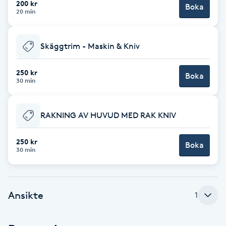
200 kr
Boka
20 min
Brynformning
Skäggtrim - Maskin & Kniv
Brynfärgning
250 kr
Brynplockning
Boka
30 min
Bröllopsuppsättning
RAKNING AV HUVUD MED RAK KNIV
C
250 kr
Celluliter
Boka
30 min
Coachning
Ansikte
1
Color correction