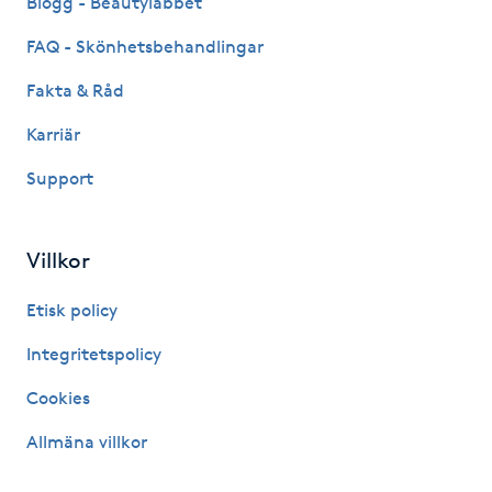
Blogg - Beautylabbet
Hårborttagning
FAQ - Skönhetsbehandlingar
Hårbottenbehandling
Fakta & Råd
Karriär
Hårförlängning
Support
Hårvård
Villkor
Hälsa
Etisk policy
Hälsprickor
Integritetspolicy
I
Cookies
Idrottsmassage
Allmäna villkor
IPL