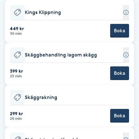
Babylights
Kings Klippning
Balayage
449 kr
Boka
30 min
Bambumassage
Skäggbehandling lagom skägg
Barber
399 kr
Boka
25 min
Barnklippning
Skäggrakning
BIAB
299 kr
Blowout
Boka
20 min
Bottenfärg