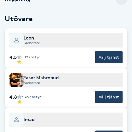
Cryoterapi
D
Utövare
Damklippning
Leon
Dermapen
Barberare
4.5
Välj tjänst
123
betyg
Diamantslipning
E
Yaser Mahmoud
Enzympeeling
Barberare
4.8
Välj tjänst
652
betyg
Extensions
Extensions borttagning
Imad
Eyeliner-tatuering