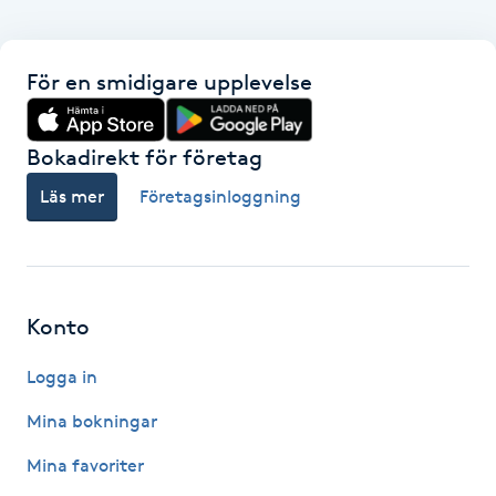
Hot Stone Massage
Hot yoga
För en smidigare upplevelse
Hudföryngring
Bokadirekt för företag
Läs mer
Företagsinloggning
Huduppstramning
Hudvård
Hyaluronsyra
Konto
Logga in
Hyperhidros
Mina bokningar
Hypnos
Mina favoriter