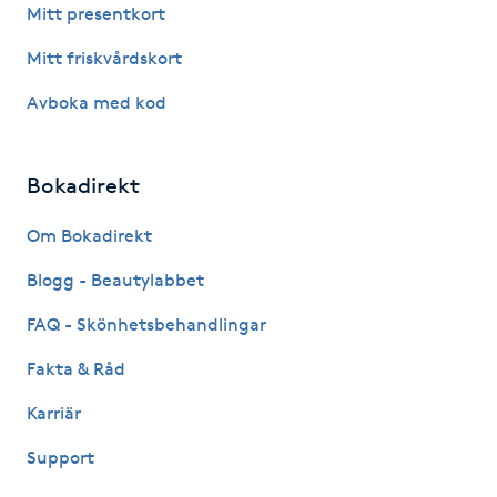
Hårborttagning
Mitt presentkort
Mitt friskvårdskort
Hårbottenbehandling
Avboka med kod
Hårförlängning
Bokadirekt
Hårvård
Om Bokadirekt
Hälsa
Blogg - Beautylabbet
Hälsprickor
FAQ - Skönhetsbehandlingar
I
Fakta & Råd
Idrottsmassage
Karriär
Support
IPL