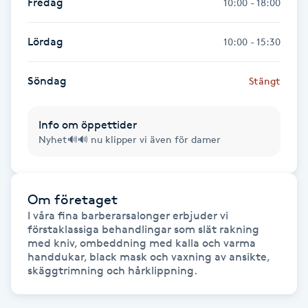
Fredag
10:00 - 18:00
Gua Sha-massage
Lördag
10:00 - 15:30
H
Söndag
Stängt
Hatha Yoga
Headspa
Info om öppettider
Nyhet🔊🔊 nu klipper vi även för damer
Healing
Om företaget
Herrklippning
I våra fina barberarsalonger erbjuder vi 
förstaklassiga behandlingar som slät rakning 
HIFU
med kniv, ombeddning med kalla och varma 
handdukar, black mask och vaxning av ansikte, 
skäggtrimning och hårklippning.
Hollywood Peel