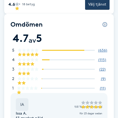
4.6
Välj tjänst
18
betyg
F
Face framing
Omdömen
4.7
5
Faceliftmassage
av
Fet hårbotten
5
(
636
)
4
(
115
)
Fettreducering
3
(
22
)
2
(
9
)
Fibromassage
1
(
11
)
Fillers
IA
till
Yaser Mahmoud
Fotmassage
Issa A.
för 23 dagar sedan
Så mycket nöjd