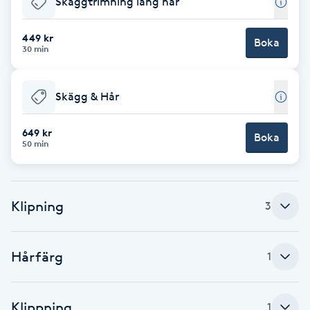
Skäggtrimning lång hår
Brynformning
449 kr
Boka
30 min
Brynfärgning
Skägg & Hår
Brynplockning
649 kr
Boka
Bröllopsuppsättning
50 min
C
Celluliter
Klipning
3
Coachning
Hårfärg
1
Color correction
Klippning
1