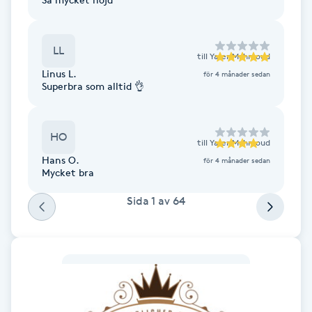
Fotsvamp
LL
Fotvård
till
Yaser Mahmoud
Linus L.
för 4 månader sedan
Superbra som alltid 👌
Fransar
Fransborttagning
HO
till
Yaser Mahmoud
Hans O.
för 4 månader sedan
Fransfärgning
Mycket bra
Sida
1
av
64
Fransförlängning
Fransförlängning Megavolym
Fransförlängning Volym