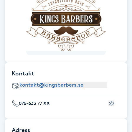
Fransk manikyr
Fransrengöring
Frekvensterapi
Friskvård
Friskvårdsmassage
Kontakt
Frisör
076-633 77 XX
Funktionsanalys
Färgning
Adress