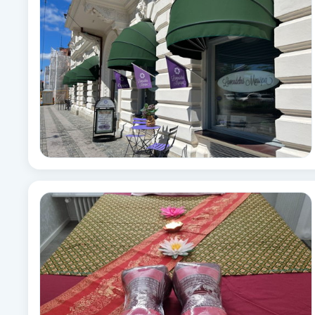
Alternativmedicin
Andningsmassage
Ansiktslyft utan kirurgi
Aromamassage
Ashtanga Yoga
Ayurveda
Ayurvedisk Massage
Ansiktsbehandling djuprengörande
B