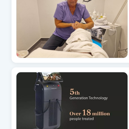
Brynformning
Brynfärgning
Brynplockning
Bröllopsuppsättning
C
Celluliter
Coachning
Color correction