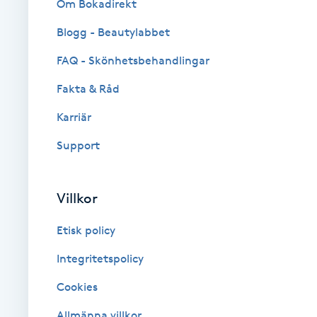
Om Bokadirekt
Fotsvamp
Blogg - Beautylabbet
Fotvård
FAQ - Skönhetsbehandlingar
Fakta & Råd
Fransar
Karriär
Fransborttagning
Support
Fransfärgning
Villkor
Fransförlängning
Etisk policy
Fransförlängning Megavolym
Integritetspolicy
Cookies
Fransförlängning Volym
Allmänna villkor