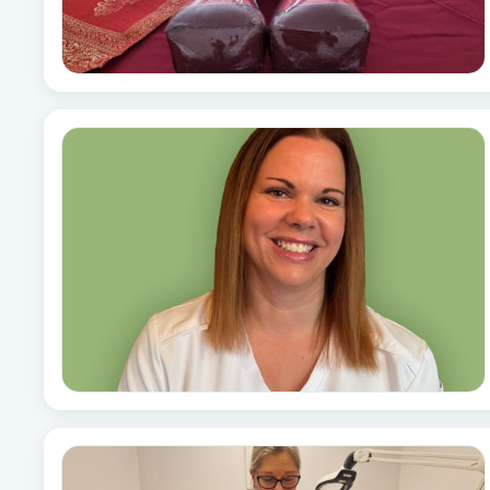
Babylights
Balayage
Bambumassage
Barber
Barnklippning
BIAB
Blowout
Bottenfärg