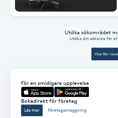
Cryoterapi
D
Damklippning
Utöka sökområdet med
Utöka din sökarea för att
Dermapen
Diamantslipning
Visa fler resu
E
Enzympeeling
För en smidigare upplevelse
Extensions
Bokadirekt för företag
Extensions borttagning
Läs mer
Företagsinloggning