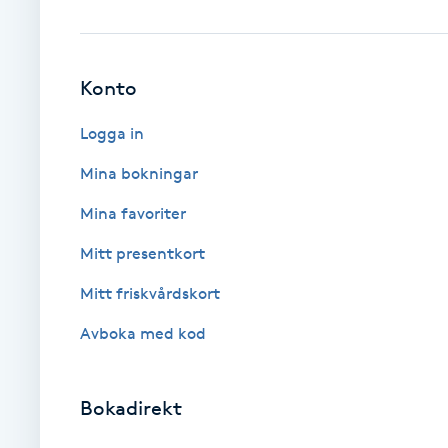
Eyeliner-tatuering
F
Face framing
Konto
Logga in
Faceliftmassage
Mina bokningar
Fet hårbotten
Mina favoriter
Fettreducering
Mitt presentkort
Mitt friskvårdskort
Fibromassage
Avboka med kod
Fillers
Bokadirekt
Fotmassage