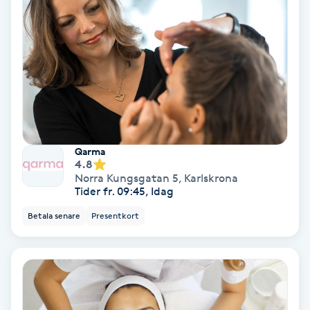
Ansiktsbehandling djuprengörande
B
Babylights
Balayage
Bambumassage
Qarma
4.8
Norra Kungsgatan 5
,
Karlskrona
Barber
Tider fr. 09:45, Idag
Betala senare
Presentkort
Barnklippning
BIAB
Blowout