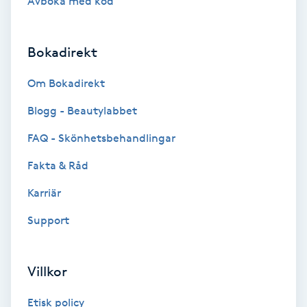
Avboka med kod
Gruppträning
Bokadirekt
Gua Sha-massage
Om Bokadirekt
H
Blogg - Beautylabbet
Hatha Yoga
FAQ - Skönhetsbehandlingar
Fakta & Råd
Headspa
Karriär
Healing
Support
Herrklippning
Villkor
HIFU
Etisk policy