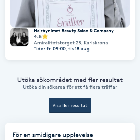
Fransförlängning Volym
Fransk manikyr
Hairbynimet Beauty Salon & Company
4.8
Amiralitetstorget 25
,
Karlskrona
Fransrengöring
Tider fr. 09:00, tis 18 aug.
Frekvensterapi
Friskvård
Utöka sökområdet med fler resultat
Utöka din sökarea för att få flera träffar
Friskvårdsmassage
Visa fler resultat
Frisör
Funktionsanalys
För en smidigare upplevelse