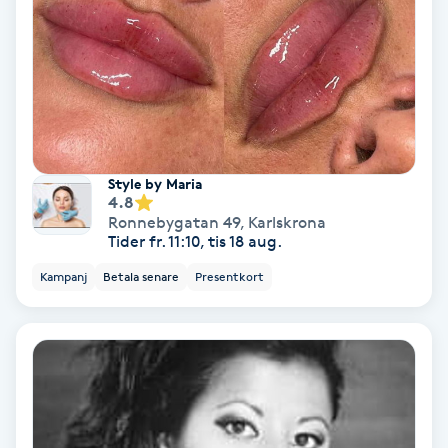
Extensions borttagning
Eyeliner-tatuering
F
Face framing
Style by Maria
Faceliftmassage
4.8
Ronnebygatan 49
,
Karlskrona
Tider fr. 11:10, tis 18 aug.
Fet hårbotten
Kampanj
Betala senare
Presentkort
Fettreducering
Fibromassage
Fillers