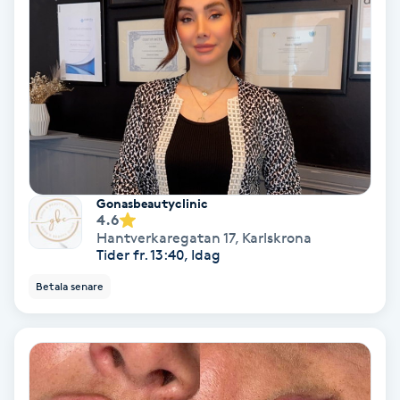
Color correction
Cryoterapi
D
Damklippning
Dermapen
Gonasbeautyclinic
4.6
Diamantslipning
Hantverkaregatan 17
,
Karlskrona
Tider fr. 13:40, Idag
E
Betala senare
Enzympeeling
Extensions