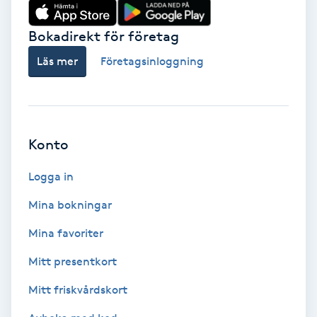
Färgning
Bokadirekt för företag
Föning
Läs mer
Företagsinloggning
G
Gel naglar
Konto
Gelenaglar
Logga in
Gellack
Mina bokningar
Mina favoriter
Gellack med förstärkning
Mitt presentkort
Gravidmassage
Mitt friskvårdskort
Gravidyoga