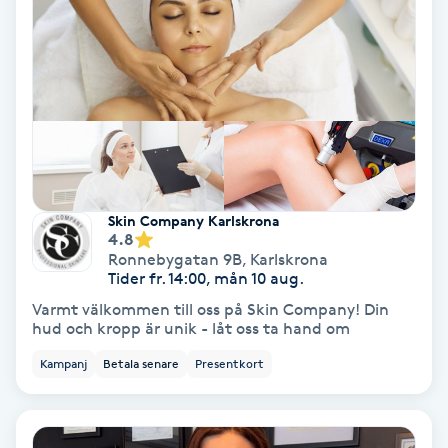
Bottenfärg
Brynformning
Brynfärgning
Brynplockning
Skin Company Karlskrona
4.8
Ronnebygatan 9B
,
Karlskrona
Bröllopsuppsättning
Tider fr. 14:00, mån 10 aug.
C
Varmt välkommen till oss på Skin Company! Din
hud och kropp är unik - låt oss ta hand om
Celluliter
Kampanj
Betala senare
Presentkort
Coachning