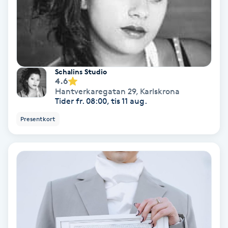
Fotmassage
Fotsvamp
Fotvård
Schalins Studio
4.6
Hantverkaregatan 29
,
Karlskrona
Fransar
Tider fr. 08:00, tis 11 aug.
Presentkort
Fransborttagning
Fransfärgning
Fransförlängning
Fransförlängning Megavolym