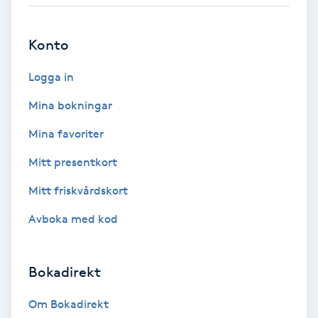
Babylights
Konto
Balayage
Logga in
Bambumassage
Mina bokningar
Mina favoriter
Barber
Mitt presentkort
Barnklippning
Mitt friskvårdskort
Avboka med kod
BIAB
Blowout
Bokadirekt
Bottenfärg
Om Bokadirekt