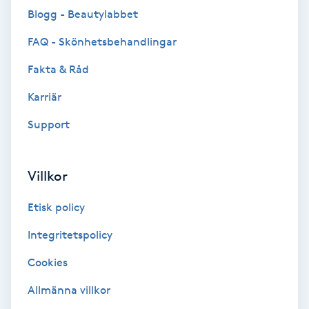
Blogg - Beautylabbet
Brynformning
FAQ - Skönhetsbehandlingar
Brynfärgning
Fakta & Råd
Karriär
Brynplockning
Support
Bröllopsuppsättning
C
Villkor
Celluliter
Etisk policy
Coachning
Integritetspolicy
Cookies
Color correction
Allmänna villkor