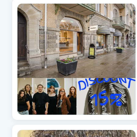
Eyeliner-tatuering
F
Face framing
Faceliftmassage
Fet hårbotten
Fettreducering
Fibromassage
Fillers
Fotmassage