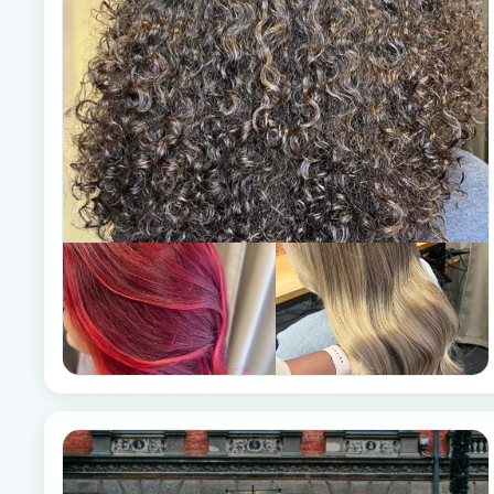
Fotsvamp
Fotvård
Fransar
Fransborttagning
Fransfärgning
Fransförlängning
Fransförlängning Megavolym
Fransförlängning Volym