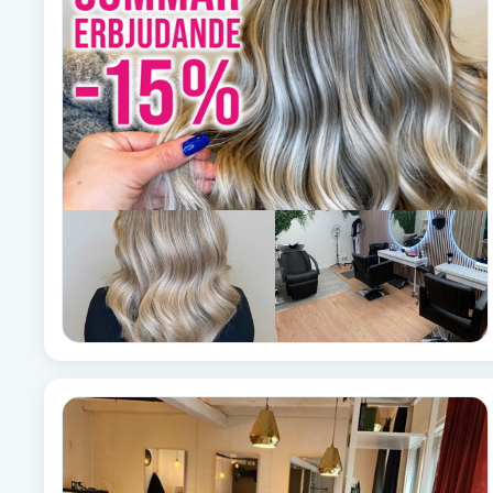
Babylights
Balayage
Bambumassage
Barber
Barnklippning
BIAB
Blowout
Bottenfärg