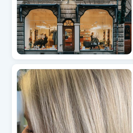
Fransk manikyr
Fransrengöring
Frekvensterapi
Friskvård
Friskvårdsmassage
Frisör
Funktionsanalys
Färgning