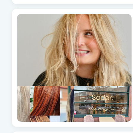
Cryoterapi
D
Damklippning
Dermapen
Diamantslipning
E
Enzympeeling
Extensions
Extensions borttagning