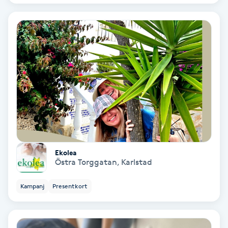
Fotmassage
Fotsvamp
Fotvård
Fransar
Fransborttagning
Ekolea
Fransfärgning
Östra Torggatan
,
Karlstad
Fransförlängning
Kampanj
Presentkort
Fransförlängning Megavolym