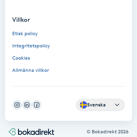
Hollywood Peel
Villkor
Hot Stone Massage
Etisk policy
Hot yoga
Integritetspolicy
Hudföryngring
Cookies
Allmänna villkor
Huduppstramning
Hudvård
Svenska
Hyaluronsyra
Hyperhidros
© Bokadirekt
2026