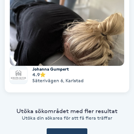
Fransförlängning Volym
Fransk manikyr
Fransrengöring
Frekvensterapi
Johanna Gumpert
4.9
Friskvård
Säterivägen 6
,
Karlstad
Friskvårdsmassage
Frisör
Utöka sökområdet med fler resultat
Utöka din sökarea för att få flera träffar
Funktionsanalys