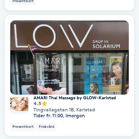
Presentkort
Ansiktsbehandling djuprengörande
B
Babylights
Balayage
Bambumassage
Barber
AMARI Thai Massage by GLOW-Karlstad
Barnklippning
4.5
Tingvallagatan 1B
,
Karlstad
Tider fr. 11:00, Imorgon
BIAB
Presentkort
Friskvård
Blowout