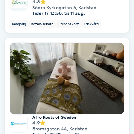
4.8
Color correction
Södra Kyrkogatan 6
,
Karlstad
Tider fr. 13:50, tis 11 aug.
Cryoterapi
Kampanj
Betala senare
Presentkort
Friskvård
D
Damklippning
Dermapen
Diamantslipning
E
Enzympeeling
Afro Roots of Sweden
Extensions
4.9
Bromsgatan 4A
,
Karlstad