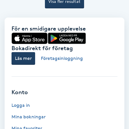
Visa fler resultat
Färgning
Föning
För en smidigare upplevelse
G
Gel naglar
Bokadirekt för företag
Läs mer
Företagsinloggning
Gelenaglar
Gellack
Konto
Gellack med förstärkning
Logga in
Gravidmassage
Mina bokningar
Gravidyoga
Mina favoriter