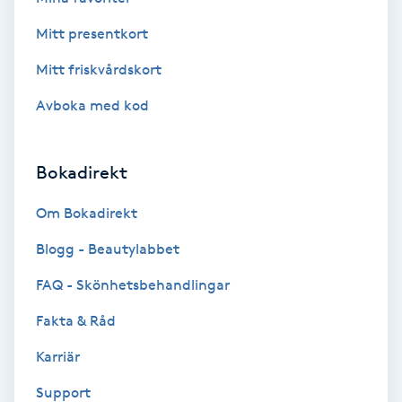
Mitt presentkort
Gruppträning
Mitt friskvårdskort
Gua Sha-massage
Avboka med kod
H
Hatha Yoga
Bokadirekt
Om Bokadirekt
Headspa
Blogg - Beautylabbet
Healing
FAQ - Skönhetsbehandlingar
Herrklippning
Fakta & Råd
Karriär
HIFU
Support