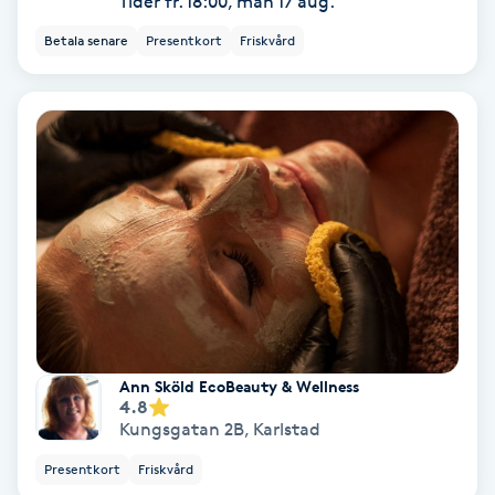
Tider fr. 18:00, mån 17 aug.
Extensions borttagning
Betala senare
Presentkort
Friskvård
Eyeliner-tatuering
F
Face framing
Faceliftmassage
Fet hårbotten
Fettreducering
Ann Sköld EcoBeauty & Wellness
Fibromassage
4.8
Kungsgatan 2B
,
Karlstad
Fillers
Presentkort
Friskvård