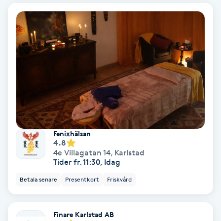
Bottenfärg
Brynformning
Brynfärgning
Brynplockning
Bröllopsuppsättning
Fenixhälsan
4.8
C
4e Villagatan 14
,
Karlstad
Tider fr. 11:30, Idag
Celluliter
Betala senare
Presentkort
Friskvård
Coachning
Finare Karlstad AB