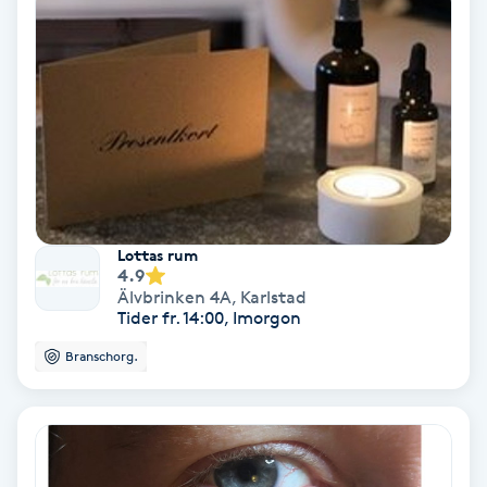
IPL
IPL hårborttagning
IR-massage
J
Japansk massage
Lottas rum
4.9
K
Älvbrinken 4A
,
Karlstad
Tider fr. 14:00, Imorgon
K18
Branschorg.
Katun fransar
Kemisk peeling