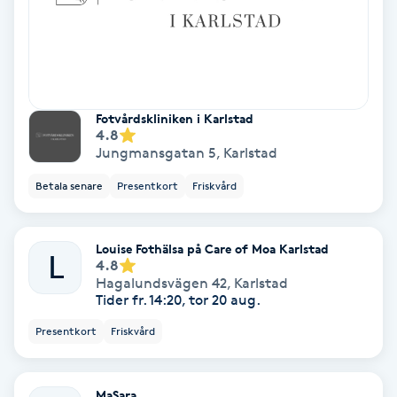
Koppningsmassage
Kosmetisk tatuering
Fotvårdskliniken i Karlstad
Kostrådgivning
4.8
Jungmansgatan 5
,
Karlstad
Kroppsinpackning
Betala senare
Presentkort
Friskvård
Kroppspeeling
Louise Fothälsa på Care of Moa Karlstad
L
4.8
Käkledsbehandling
Hagalundsvägen 42
,
Karlstad
Tider fr. 14:20, tor 20 aug.
Kärlbehandling
Presentkort
Friskvård
L
MaSara