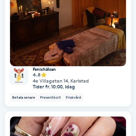
Color correction
Cryoterapi
D
Damklippning
Dermapen
Fenixhälsan
4.8
Diamantslipning
4e Villagatan 14
,
Karlstad
Tider fr. 10:00, Idag
E
Betala senare
Presentkort
Friskvård
Enzympeeling
Extensions