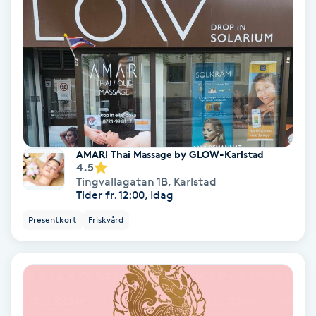
Ansiktsbehandling djuprengörande
B
Babylights
Balayage
Bambumassage
AMARI Thai Massage by GLOW-Karlstad
4.5
Tingvallagatan 1B
,
Karlstad
Barber
Tider fr. 12:00, Idag
Presentkort
Friskvård
Barnklippning
BIAB
Blowout