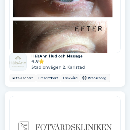
Keratinbehandling
Kinesiologi
Kinesisk medicin
HälsAnn Hud och Massage
Kiropraktik
4.9
Stadionvägen 2
,
Karlstad
Klangmassage
Betala senare
Presentkort
Friskvård
Branschorg.
Klippning
Klippning & Slingor
Klippning ungdom