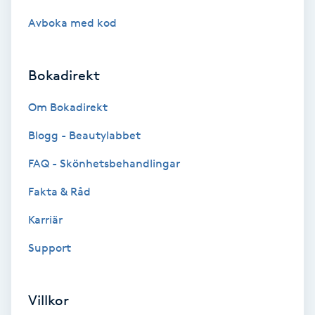
Medium
Avboka med kod
Megavolymfransar
Bokadirekt
Melasma
Om Bokadirekt
Blogg - Beautylabbet
Mesoterapi
FAQ - Skönhetsbehandlingar
MicroPen
Fakta & Råd
Microshading
Karriär
Support
Mixfransar
N
Villkor
Nagelförlängning