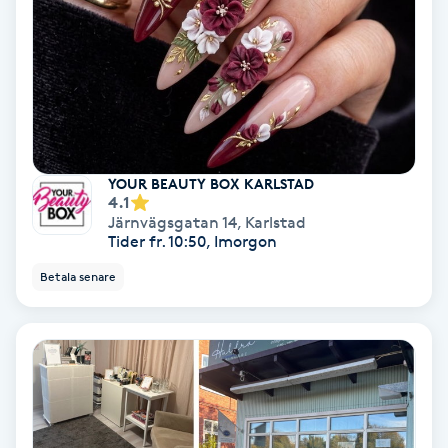
Extensions borttagning
Eyeliner-tatuering
F
Face framing
YOUR BEAUTY BOX KARLSTAD
Faceliftmassage
4.1
Järnvägsgatan 14
,
Karlstad
Tider fr. 10:50, Imorgon
Fet hårbotten
Betala senare
Fettreducering
Fibromassage
Fillers