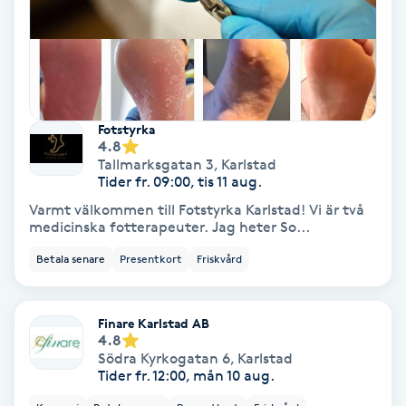
Fransförlängning Volym
Fransk manikyr
Fransrengöring
Fotstyrka
4.8
Tallmarksgatan 3
,
Karlstad
Frekvensterapi
Tider fr. 09:00, tis 11 aug.
Varmt välkommen till Fotstyrka Karlstad! Vi är två
medicinska fotterapeuter. Jag heter So...
Friskvård
Betala senare
Presentkort
Friskvård
Friskvårdsmassage
Finare Karlstad AB
Frisör
4.8
Södra Kyrkogatan 6
,
Karlstad
Tider fr. 12:00, mån 10 aug.
Funktionsanalys