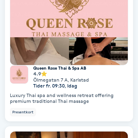
Bottenfärg
Brynformning
Brynfärgning
Brynplockning
Queen Rose Thai & Spa AB
4.9
Ölmegatan 7 A
,
Karlstad
Bröllopsuppsättning
Tider fr. 09:30, Idag
C
Luxury Thai spa and wellness retreat offering
premium traditional Thai massage
Celluliter
Presentkort
Coachning