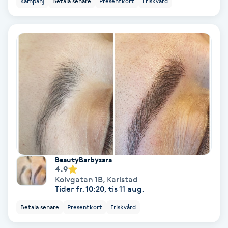
Kampanj
Betala senare
Presentkort
Friskvård
Färgning
Föning
G
Gel naglar
Gelenaglar
Gellack
BeautyBarbysara
4.9
Gellack med förstärkning
Kolvgatan 1B
,
Karlstad
Tider fr. 10:20, tis 11 aug.
Gravidmassage
Betala senare
Presentkort
Friskvård
Gravidyoga