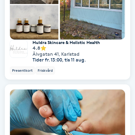
Fotmassage
Fotsvamp
Fotvård
Huldra Skincare & Holistic Health
4.8
Älvgatan 41
,
Karlstad
Fransar
Tider fr. 13:00, tis 11 aug.
Presentkort
Friskvård
Fransborttagning
Fransfärgning
Fransförlängning
Fransförlängning Megavolym