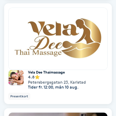
Hypnos
Hårborttagning
Hårbottenbehandling
Hårförlängning
Hårvård
Vela Dee Thaimassage
4.8
Hälsa
Petersbergsgatan 23
,
Karlstad
Tider fr. 12:00, mån 10 aug.
Hälsprickor
Presentkort
I
Idrottsmassage