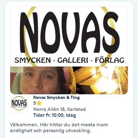
Gruppträning
Gua Sha-massage
H
Hatha Yoga
Headspa
Healing
Novas Smycken & Ting
5
Norra Allén 18
,
Karlstad
Herrklippning
Tider fr. 10:00, Idag
Välkommen. Här hittar du det mesta inom
HIFU
andlighet och personlig utveckling.