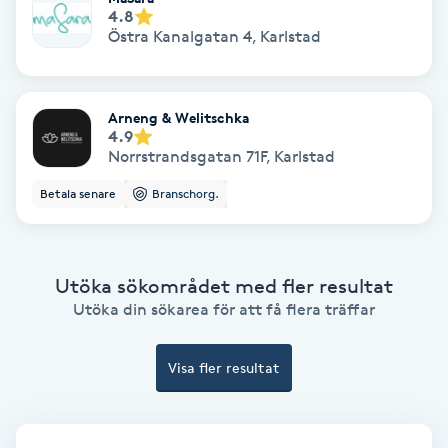
Laserbehandling
4.8
Östra Kanalgatan 4
,
Karlstad
Lashlift Keratin
LED-ljusterapi
Arneng & Welitschka
4.9
Norrstrandsgatan 71F
,
Karlstad
Liktornar
Betala senare
Branschorg.
LPG
Utöka sökområdet med fler resultat
LPG-behandling
Utöka din sökarea för att få flera träffar
LPG-massage
Visa fler resultat
Luggklippning