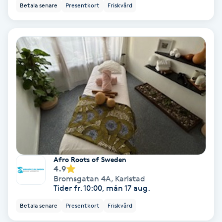
Betala senare
Presentkort
Friskvård
Hollywood Peel
Hot Stone Massage
Hot yoga
Hudföryngring
Huduppstramning
Hudvård
Afro Roots of Sweden
4.9
Hyaluronsyra
Bromsgatan 4A
,
Karlstad
Tider fr. 10:00, mån 17 aug.
Hyperhidros
Betala senare
Presentkort
Friskvård