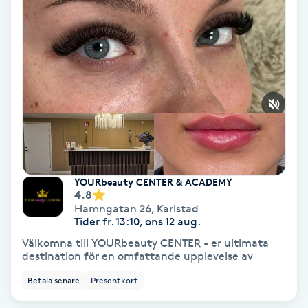
Ansiktsbehandling djuprengörande
B
Babylights
Balayage
Bambumassage
YOURbeauty CENTER & ACADEMY
Barber
4.8
Hamngatan 26
,
Karlstad
Tider fr. 13:10, ons 12 aug.
Barnklippning
Välkomna till YOURbeauty CENTER - er ultimata
destination för en omfattande upplevelse av
BIAB
Betala senare
Presentkort
Blowout