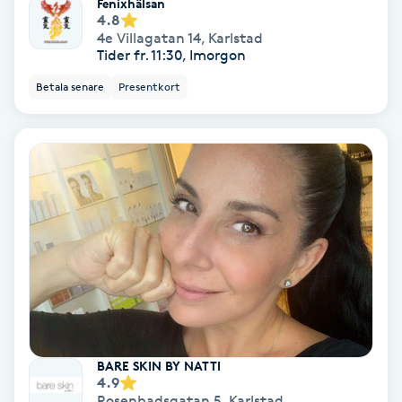
Fenixhälsan
4.8
Koppningsmassage
4e Villagatan 14
,
Karlstad
Tider fr. 11:30, Imorgon
Kosmetisk tatuering
Betala senare
Presentkort
Kostrådgivning
Kroppsinpackning
Kroppspeeling
Käkledsbehandling
Kärlbehandling
L
BARE SKIN BY NATTI
4.9
Rosenbadsgatan 5
,
Karlstad