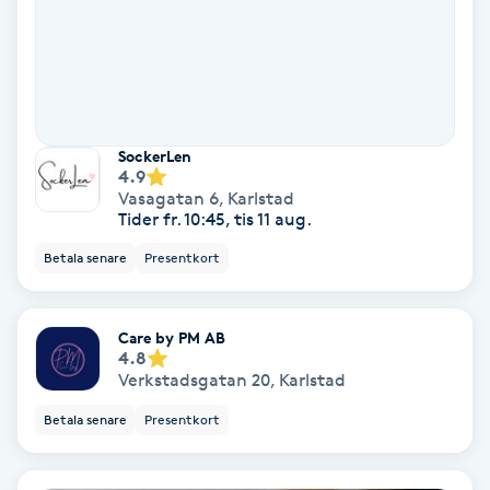
Nagelförlängning akryl
Nagelförlängning gelé
SockerLen
4.9
Nagelförlängning glasfiber
Vasagatan 6
,
Karlstad
Tider fr. 10:45, tis 11 aug.
Nagelförlängning silke
Betala senare
Presentkort
Nagelförstärkning
Care by PM AB
4.8
Nagelklippning
Verkstadsgatan 20
,
Karlstad
Betala senare
Presentkort
Nagelsvamp
Nageltrång