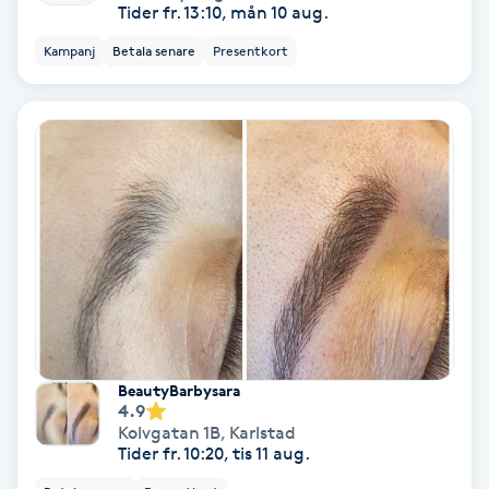
Tider fr. 13:10, mån 10 aug.
Personlig tränare
Kampanj
Betala senare
Presentkort
Picolaser
Piercing
Pigmentbehandling
Pigmentfläckar
Plastikkirurgi
BeautyBarbysara
4.9
Powder brows
Kolvgatan 1B
,
Karlstad
Tider fr. 10:20, tis 11 aug.
Power Yoga