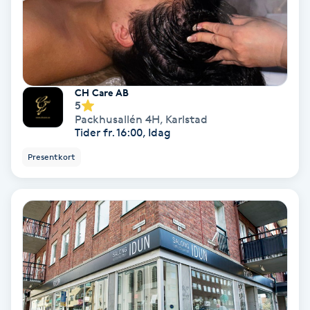
Hypnos
Hårborttagning
Hårbottenbehandling
CH Care AB
5
Packhusallén 4H
,
Karlstad
Hårförlängning
Tider fr. 16:00, Idag
Presentkort
Hårvård
Hälsa
Hälsprickor
I
Idrottsmassage