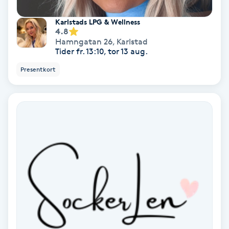
Medium
Karlstads LPG & Wellness
4.8
Hamngatan 26
,
Karlstad
Megavolymfransar
Tider fr. 13:10, tor 13 aug.
Presentkort
Melasma
Mesoterapi
MicroPen
Microshading
Mixfransar
N
Nagelförlängning