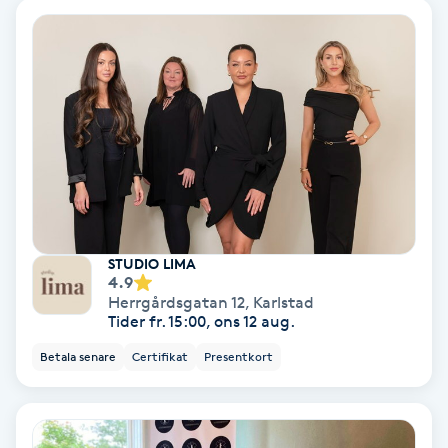
Färgning
Föning
G
Gel naglar
Gelenaglar
STUDIO LIMA
Gellack
4.9
Herrgårdsgatan 12
,
Karlstad
Tider fr. 15:00, ons 12 aug.
Gellack med förstärkning
Betala senare
Certifikat
Presentkort
Gravidmassage
Gravidyoga