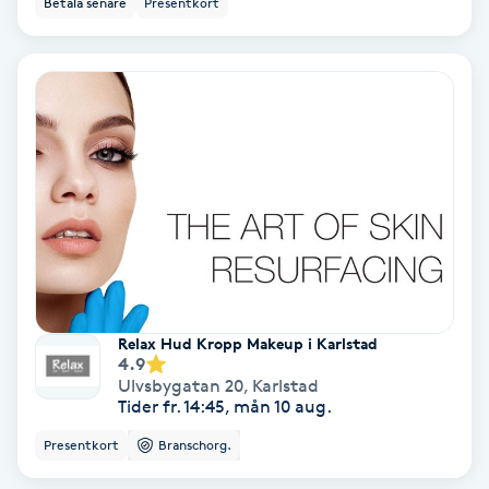
Betala senare
Presentkort
PRP (Platelet Rich Plasma)
PRX-T33
Psoriasis
PT
R
Radiofrekvens
Relax Hud Kropp Makeup i Karlstad
4.9
Rakning
Ulvsbygatan 20
,
Karlstad
Tider fr. 14:45, mån 10 aug.
Reflexologi
Presentkort
Branschorg.