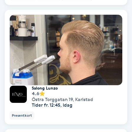
Extensions borttagning
Eyeliner-tatuering
F
Face framing
Faceliftmassage
Fet hårbotten
Salong Lunzo
Fettreducering
4.6
Östra Torggatan 19
,
Karlstad
Tider fr. 12:45, Idag
Fibromassage
Presentkort
Fillers