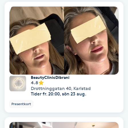
Regndroppsmassage
Reiki
Reikihealing
Reiki massage
Restorative Yoga
BeautyClinicDibrani
4.8
Rosacea
Drottninggatan 40
,
Karlstad
Tider fr. 20:00, sön 23 aug.
Rosenmetoden
Presentkort
Ryggmassage
S