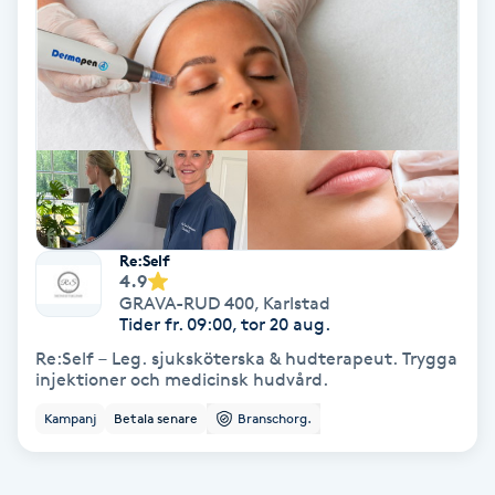
Spa
Spa manikyr & pedikyr
Spa-manikyr
Spa-pedikyr
Re:Self
4.9
Spraytan
GRAVA-RUD 400
,
Karlstad
Tider fr. 09:00, tor 20 aug.
Stylist
Re:Self – Leg. sjuksköterska & hudterapeut. Trygga
injektioner och medicinsk hudvård.
Sugaring
Kampanj
Betala senare
Branschorg.
Svensk massage