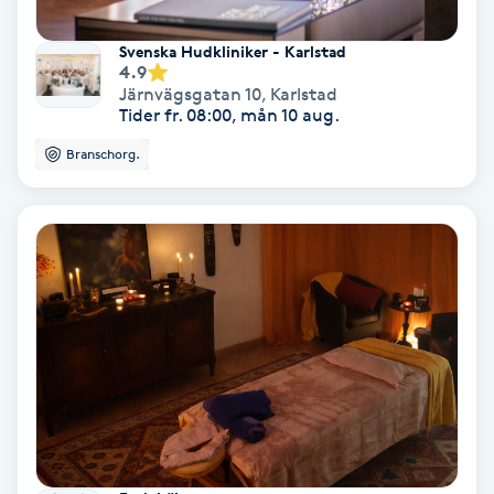
Keratinbehandling
Svenska Hudkliniker - Karlstad
4.9
Järnvägsgatan 10
,
Karlstad
Kinesiologi
Tider fr. 08:00, mån 10 aug.
Branschorg.
Kinesisk medicin
Kiropraktik
Klangmassage
Klippning
Klippning & Slingor
Klippning ungdom