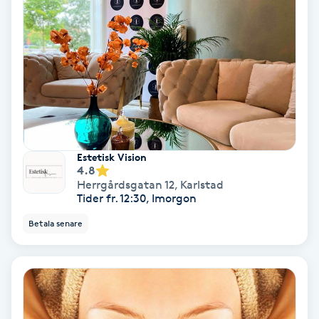
Gruppträning
Gua Sha-massage
H
Hatha Yoga
Estetisk Vision
4.8
Headspa
Herrgårdsgatan 12
,
Karlstad
Tider fr. 12:30, Imorgon
Healing
Betala senare
Herrklippning
HIFU