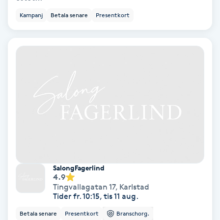
Color correction
Kampanj
Betala senare
Presentkort
Cryoterapi
D
Damklippning
Dermapen
Diamantslipning
E
Enzympeeling
SalongFagerlind
4.9
Tingvallagatan 17
,
Karlstad
Extensions
Tider fr. 10:15, tis 11 aug.
Betala senare
Presentkort
Branschorg.