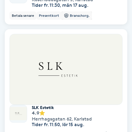
Laserbehandling
Tider fr. 11:30, mån 17 aug.
Betala senare
Presentkort
Branschorg.
Lashlift Keratin
LED-ljusterapi
Liktornar
LPG
LPG-behandling
LPG-massage
SLK Estetik
4.9
Luggklippning
Herrhagsgatan 62
,
Karlstad
Tider fr. 11:50, lör 15 aug.