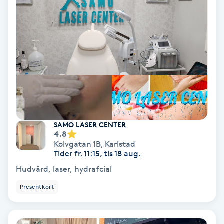
Olaplex
Olaplexbehandling
Ombre
Ombre brows
Ombre naglar
SAMO LASER CENTER
4.8
Kolvgatan 1B
,
Karlstad
Optiker
Tider fr. 11:15, tis 18 aug.
Hudvård, laser, hydrafcial
Ortobionomi
Presentkort
Ortopedi