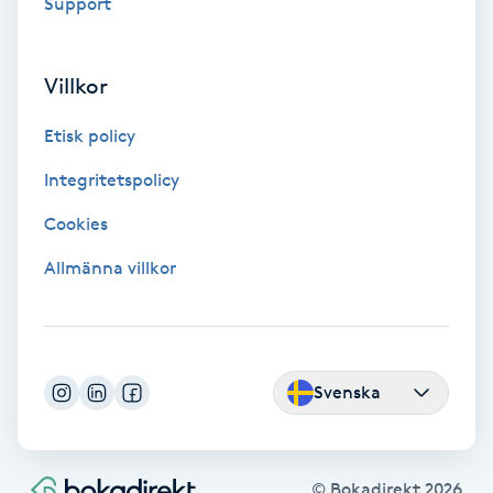
Tvätt & Fön
Support
V
Villkor
Vaccination
Etisk policy
Vampyrbehandling
Integritetspolicy
Vaxning
Cookies
Allmänna villkor
Vaxning brasiliansk
Veterinär
Svenska
Vibrationsmassage
Vinyasa Yoga
© Bokadirekt
2026