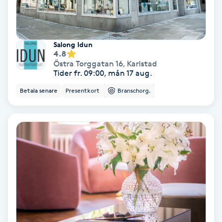
IPL
Salong Idun
IPL hårborttagning
4.8
Östra Torggatan 16
,
Karlstad
Tider fr. 09:00, mån 17 aug.
IR-massage
Betala senare
Presentkort
Branschorg.
J
Japansk massage
K
K18
Katun fransar
Kemisk peeling