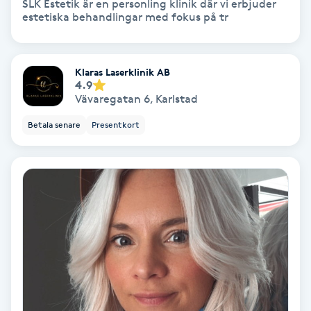
Lymfmassage
SLK Estetik är en personling klinik där vi erbjuder
estetiska behandlingar med fokus på tr
Läpptatuering
M
Klaras Laserklinik AB
4.9
Makeup
Vävaregatan 6
,
Karlstad
Betala senare
Presentkort
Manikyr & Pedikyr
Massage
Medial vägledning
Medicinsk massage
Meditation