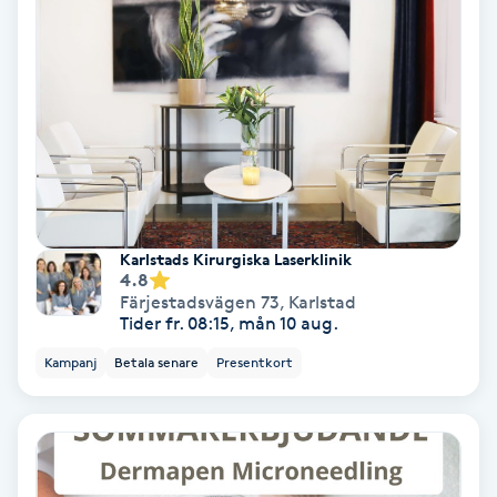
Skoinlägg
Skägg
Skäggfärgning
Skäggklippning
Karlstads Kirurgiska Laserklinik
4.8
Skäggtrimmning
Färjestadsvägen 73
,
Karlstad
Tider fr. 08:15, mån 10 aug.
Skönhet
Kampanj
Betala senare
Presentkort
Slingor
Sockring