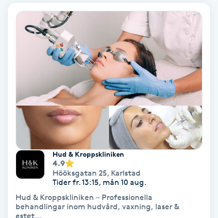
Bottenfärg
Brynformning
Brynfärgning
Brynplockning
Bröllopsuppsättning
C
Hud & Kroppskliniken
4.9
Celluliter
Hööksgatan 25
,
Karlstad
Tider fr. 13:15, mån 10 aug.
Coachning
Hud & Kroppskliniken – Professionella
behandlingar inom hudvård, vaxning, laser &
estet...