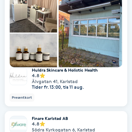
Osteopati
P
Paraffinbehandling
Pedikyr
Pensionärklippning
Huldra Skincare & Holistic Health
4.8
Permanent
Älvgatan 41
,
Karlstad
Tider fr. 13:00, tis 11 aug.
Permanent hårborttagning
Presentkort
Permanent ögonbrynsmakeup
Finare Karlstad AB
4.8
Personal shopper
Södra Kyrkogatan 6
,
Karlstad