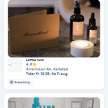
Nagelvård
Naglar borttagning
Naglar reparation
Naprapati
Lottas rum
4.9
Navelpiercing
Älvbrinken 4A
,
Karlstad
Tider fr. 10:05, tis 11 aug.
NBE-massage
Branschorg.
Ny frisyr
O