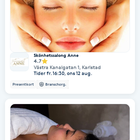
Hollywood Peel
Hot Stone Massage
Hot yoga
Skönhetssalong Anne
Hudföryngring
4.7
Västra Kanalgatan 1
,
Karlstad
Tider fr. 16:30, ons 12 aug.
Huduppstramning
Presentkort
Branschorg.
Hudvård
Hyaluronsyra
Hyperhidros