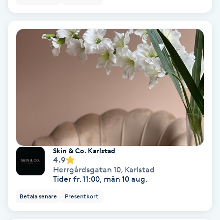
Fransförlängning Volym
Fransk manikyr
Fransrengöring
Frekvensterapi
Friskvård
Friskvårdsmassage
Skin & Co. Karlstad
4.9
Herrgårdsgatan 10
,
Karlstad
Frisör
Tider fr. 11:00, mån 10 aug.
Betala senare
Presentkort
Funktionsanalys