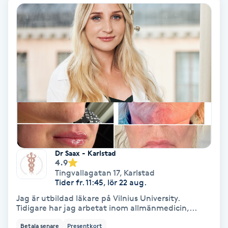
Fotmassage
Fotsvamp
Fotvård
Fransar
Fransborttagning
Dr Saax - Karlstad
Fransfärgning
4.9
Tingvallagatan 17
,
Karlstad
Tider fr. 11:45, lör 22 aug.
Fransförlängning
Jag är utbildad läkare på Vilnius University.
Tidigare har jag arbetat inom allmänmedicin,...
Fransförlängning Megavolym
Betala senare
Presentkort