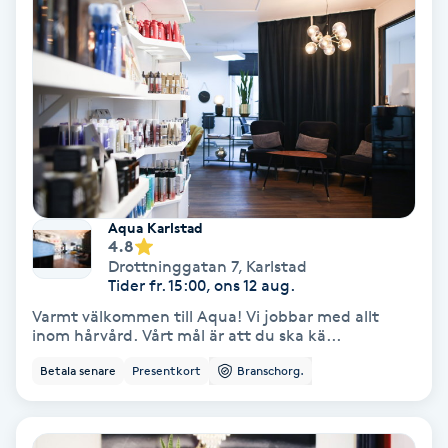
Samtalsterapi
Senioryoga
Shiatsu
Singelfransar
Aqua Karlstad
4.8
Sjukgymnastik
Drottninggatan 7
,
Karlstad
Tider fr. 15:00, ons 12 aug.
Skalpmassage
Varmt välkommen till Aqua! Vi jobbar med allt
inom hårvård. Vårt mål är att du ska kä...
Skinbooster
Betala senare
Presentkort
Branschorg.
Sklerosering