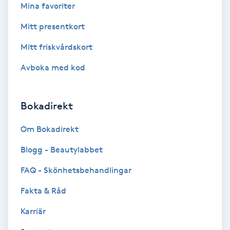
Terapi
Mina favoriter
Mitt presentkort
Thaimassage
Mitt friskvårdskort
Toning
Avboka med kod
Torr hårbotten
Bokadirekt
Torrborstning
Om Bokadirekt
Triggerpunktsmassage
Blogg - Beautylabbet
FAQ - Skönhetsbehandlingar
Trådning
Fakta & Råd
Träning
Karriär