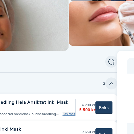
2
edling Hela Ansiktet Inkl Mask
6 200 kr
Boka
5 500 kr
ancerad medicinsk hudbehandling
Läs mer
alitet genom att stimulera hudens
in. Genom kontrollerade
a reparationsprocesser, vilket bidrar
 Inkl Mask
dlingen förbättrar
2 350 kr