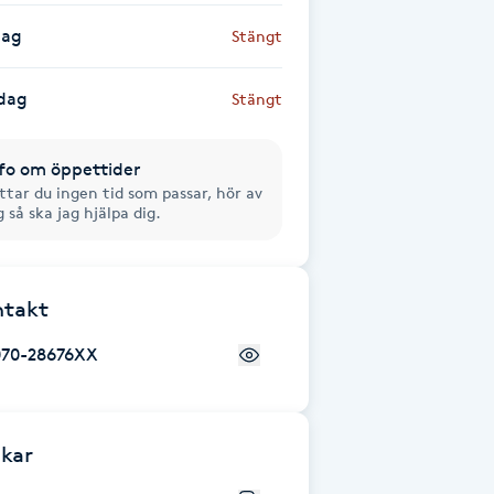
dag
Stängt
dag
Stängt
fo om öppettider
ttar du ingen tid som passar, hör av
g så ska jag hjälpa dig.
ntakt
070-28676XX
kar