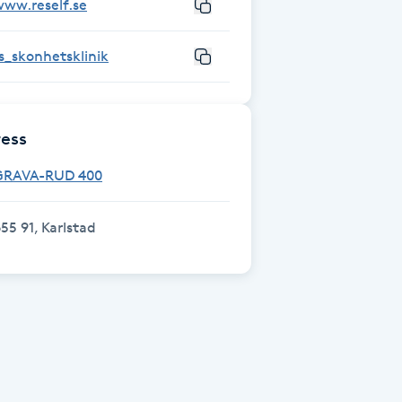
www.reself.se
s_skonhetsklinik
ess
GRAVA-RUD 400
55 91, Karlstad