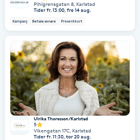
Pihlgrensgatan 8
,
Karlstad
Tider fr. 13:00, fre 14 aug.
Bottenfärg
Kampanj
Betala senare
Presentkort
Brynformning
Brynfärgning
Brynplockning
Bröllopsuppsättning
C
Celluliter
Ulrika Thoresson/Karlstad
5
Coachning
Vikengatan 17C
,
Karlstad
Tider fr. 11:30, tor 20 aug.