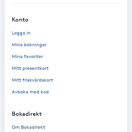
Extensions borttagning
Eyeliner-tatuering
Konto
F
Logga in
Face framing
Mina bokningar
Mina favoriter
Faceliftmassage
Mitt presentkort
Fet hårbotten
Mitt friskvårdskort
Fettreducering
Avboka med kod
Fibromassage
Bokadirekt
Fillers
Om Bokadirekt