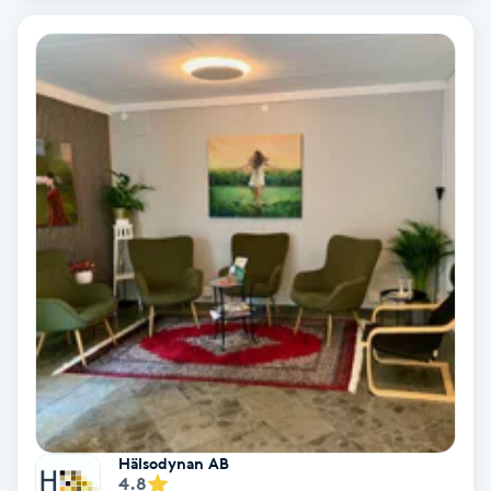
Ansiktsbehandling djuprengörande
B
Babylights
Balayage
Bambumassage
Barber
Barnklippning
BIAB
Hälsodynan AB
Blowout
4.8