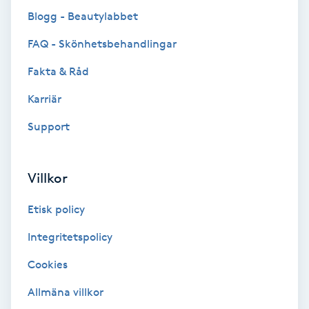
Blogg - Beautylabbet
Fotmassage
FAQ - Skönhetsbehandlingar
Fotsvamp
Fakta & Råd
Fotvård
Karriär
Support
Fransar
Fransborttagning
Villkor
Etisk policy
Fransfärgning
Integritetspolicy
Fransförlängning
Cookies
Fransförlängning Megavolym
Allmäna villkor