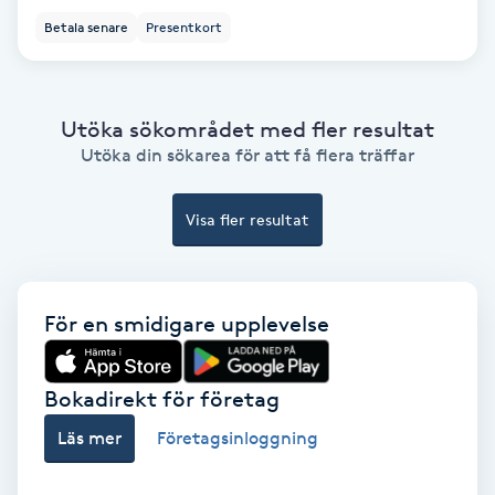
Color correction
Betala senare
Presentkort
Cryoterapi
D
Utöka sökområdet med fler resultat
Utöka din sökarea för att få flera träffar
Damklippning
Visa fler resultat
Dermapen
Diamantslipning
För en smidigare upplevelse
E
Enzympeeling
Bokadirekt för företag
Extensions
Läs mer
Företagsinloggning