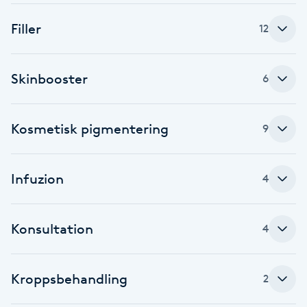
Brynformning
Filler
12
Brynfärgning
Skinbooster
6
Brynplockning
Kosmetisk pigmentering
9
Bröllopsuppsättning
C
Infuzion
4
Celluliter
Konsultation
4
Coachning
Color correction
Kroppsbehandling
2