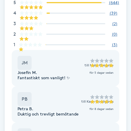
5
(
644
)
Fotsvamp
4
(
39
)
Fotvård
3
(
2
)
2
(
0
)
Fransar
1
(
3
)
Fransborttagning
JM
till
Malin Gregebo
Fransfärgning
Josefin M.
för 5 dagar sedan
Fantastiskt som vanligt! ✨
Fransförlängning
PB
till
Karin Nordigårds
Fransförlängning Megavolym
Petra B.
för 8 dagar sedan
Duktig och trevligt bemötande
Fransförlängning Volym