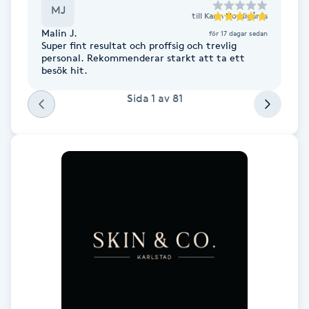
MJ
Fransk manikyr
till
Karin Nordigårds
Malin J.
för 17 dagar sedan
Super fint resultat och proffsig och trevlig
Fransrengöring
personal. Rekommenderar starkt att ta ett
besök hit.
Frekvensterapi
Sida
1
av
81
Friskvård
Friskvårdsmassage
Frisör
Funktionsanalys
Färgning