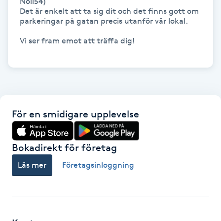
Noll54) 

Hot Stone Massage
Det är enkelt att ta sig dit och det finns gott om 
parkeringar på gatan precis utanför vår lokal. 

Hot yoga
Vi ser fram emot att träffa dig!

Hudföryngring
Huduppstramning
För en smidigare upplevelse
Hudvård
Hyaluronsyra
Bokadirekt för företag
Läs mer
Företagsinloggning
Hyperhidros
Hypnos