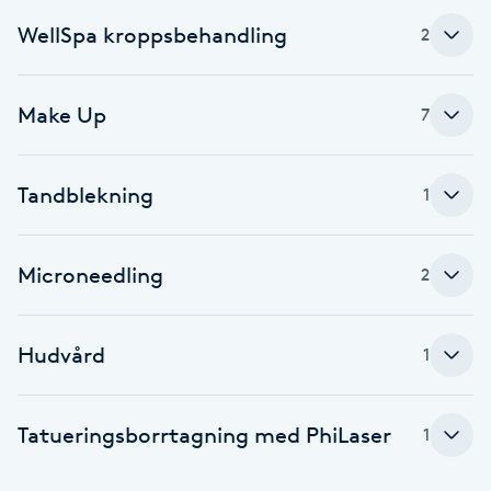
Cryoterapi
WellSpa kroppsbehandling
2
D
Damklippning
Make Up
7
Dermapen
Tandblekning
1
Diamantslipning
E
Microneedling
2
Enzympeeling
Hudvård
1
Extensions
Extensions borttagning
Tatueringsborrtagning med PhiLaser
1
Eyeliner-tatuering