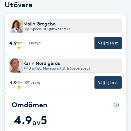
Utövare
F
Face framing
Malin Gregebo
Leg. Specialist Sjuksköterska
Faceliftmassage
4.9
Välj tjänst
551
betyg
Fet hårbotten
Karin Nordigårds
PMU artist, Makeup artist & Spaterapeut
Fettreducering
4.9
Välj tjänst
137
betyg
Fibromassage
Omdömen
Fillers
4.9
5
av
Fotmassage