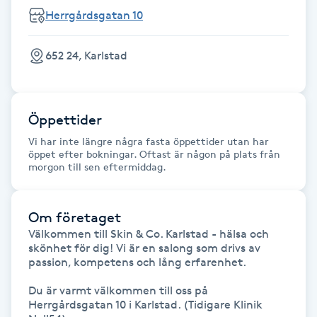
Herrgårdsgatan 10
Gua Sha-massage
H
652 24, Karlstad
Hatha Yoga
Öppettider
Headspa
Vi har inte längre några fasta öppettider utan har
öppet efter bokningar. Oftast är någon på plats från
Healing
morgon till sen eftermiddag.
Herrklippning
Om företaget
Välkommen till Skin & Co. Karlstad - hälsa och 
HIFU
skönhet för dig! Vi är en salong som drivs av 
passion, kompetens och lång erfarenhet. 

Hollywood Peel
Du är varmt välkommen till oss på 
Herrgårdsgatan 10 i Karlstad. (Tidigare Klinik 