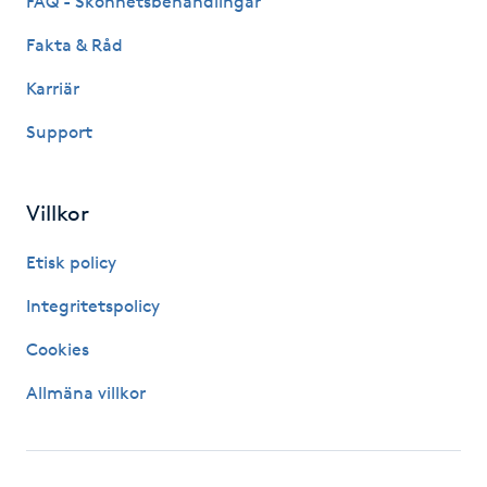
FAQ - Skönhetsbehandlingar
IPL hårborttagning
Fakta & Råd
Karriär
IR-massage
Support
J
Japansk massage
Villkor
K
Etisk policy
K18
Integritetspolicy
Katun fransar
Cookies
Allmäna villkor
Kemisk peeling
Keratinbehandling