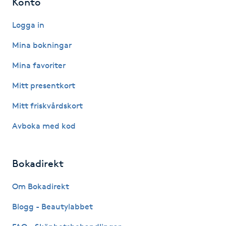
Konto
Hårborttagning
Logga in
Hårbottenbehandling
Mina bokningar
Hårförlängning
Mina favoriter
Mitt presentkort
Hårvård
Mitt friskvårdskort
Hälsa
Avboka med kod
Hälsprickor
Bokadirekt
I
Om Bokadirekt
Idrottsmassage
Blogg - Beautylabbet
IPL