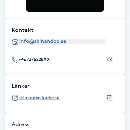
Föning
G
Gel naglar
Kontakt
Gelenaglar
+467375228XX
Gellack
Gellack med förstärkning
Länkar
Gravidmassage
skinandco.karlstad
Gravidyoga
Adress
Gruppträning