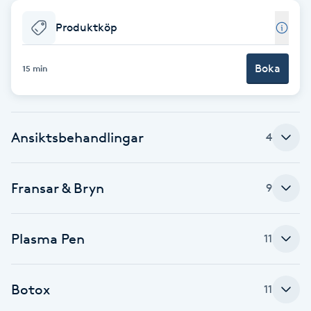
Babylights
Produktköp
Balayage
Boka
15 min
Bambumassage
Ansiktsbehandlingar
4
Barber
Barnklippning
Fransar & Bryn
9
BIAB
Plasma Pen
11
Blowout
Botox
11
Bottenfärg