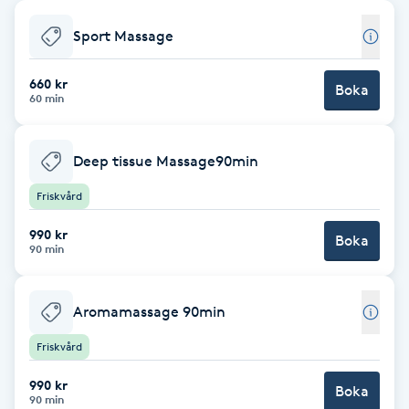
Babylights
Sport Massage
Balayage
660 kr
Boka
60 min
Bambumassage
Deep tissue Massage90min
Barber
Friskvård
990 kr
Barnklippning
Boka
90 min
BIAB
Aromamassage 90min
Blowout
Friskvård
990 kr
Bottenfärg
Boka
90 min