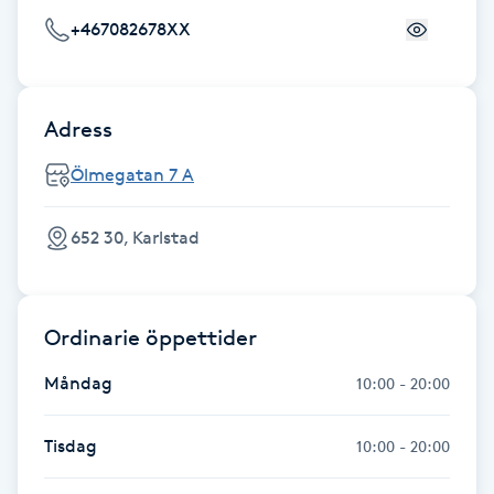
+467082678XX
Gua Sha-massage
H
Adress
Hatha Yoga
Ölmegatan 7 A
Headspa
652 30, Karlstad
Healing
Herrklippning
Ordinarie öppettider
Måndag
HIFU
10:00 - 20:00
Hollywood Peel
Tisdag
10:00 - 20:00