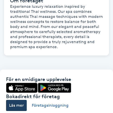
Om företaget
Hårborttagning
Experience luxury relaxation inspired by 
traditional Thai wellness. Our spa combines 
authentic Thai massage techniques with modern 
Hårbottenbehandling
wellness concepts to restore balance for both 
body and mind. From our elegant and peaceful 
Hårförlängning
atmosphere to carefully selected aromatherapy 
and professional therapists, every detail is 
designed to provide a truly rejuvenating and 
Hårvård
premium spa experience.
Hälsa
Hälsprickor
För en smidigare upplevelse
I
Idrottsmassage
Bokadirekt för företag
Läs mer
Företagsinloggning
IPL