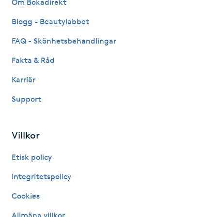
Om Bokadirekt
Kinesiologi
Blogg - Beautylabbet
Kinesisk medicin
FAQ - Skönhetsbehandlingar
Fakta & Råd
Kiropraktik
Karriär
Klangmassage
Support
Klippning
Villkor
Klippning & Slingor
Etisk policy
Klippning ungdom
Integritetspolicy
Cookies
Koppningsmassage
Allmäna villkor