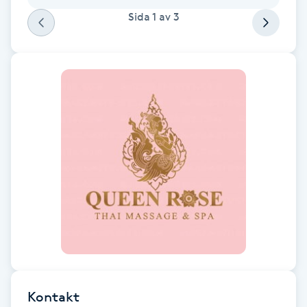
Föning
Sida
1
av
3
G
Gel naglar
Gelenaglar
Gellack
Gellack med förstärkning
Gravidmassage
Gravidyoga
Kontakt
Gruppträning