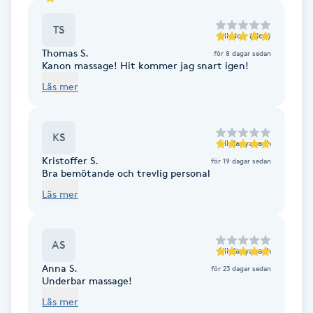
Fransk manikyr
TS
till
Nok (Elev)
Fransrengöring
Thomas S.
för 8 dagar sedan
Kanon massage! Hit kommer jag snart igen!
Läs mer
Frekvensterapi
Friskvård
KS
till
Kanyanach
Kristoffer S.
för 19 dagar sedan
Friskvårdsmassage
Bra bemötande och trevlig personal
Läs mer
Frisör
AS
Funktionsanalys
till
Kanyanach
Anna S.
för 23 dagar sedan
Underbar massage!
Färgning
Läs mer