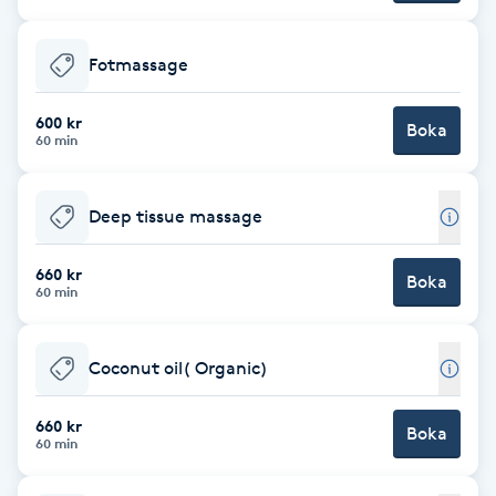
Brynformning
Fotmassage
Brynfärgning
600 kr
Boka
60 min
Brynplockning
Deep tissue massage
Bröllopsuppsättning
C
660 kr
Boka
60 min
Celluliter
Coconut oil( Organic)
Coachning
660 kr
Boka
Color correction
60 min