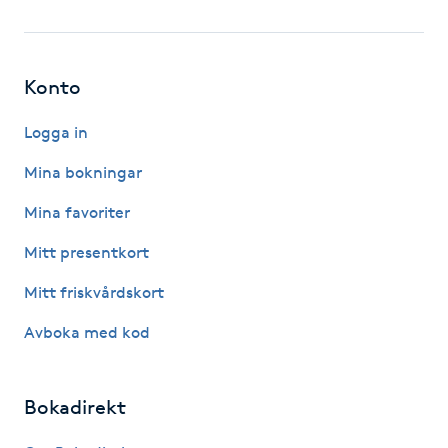
IPL hårborttagning
Konto
IR-massage
J
Logga in
Japansk massage
Mina bokningar
K
Mina favoriter
K18
Mitt presentkort
Mitt friskvårdskort
Katun fransar
Avboka med kod
Kemisk peeling
Bokadirekt
Keratinbehandling