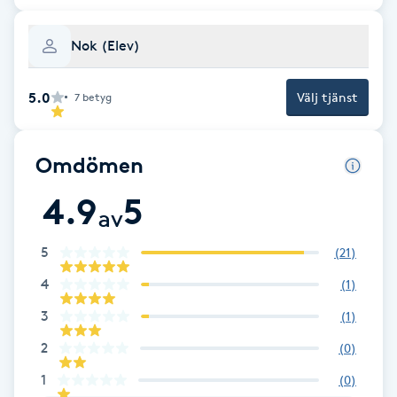
Fotsvamp
Nok (Elev)
Fotvård
5.0
Välj tjänst
7
betyg
Fransar
Omdömen
Fransborttagning
4.9
5
av
Fransfärgning
5
(
21
)
Fransförlängning
4
(
1
)
Fransförlängning Megavolym
3
(
1
)
2
(
0
)
Fransförlängning Volym
1
(
0
)