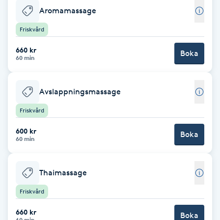
Cryoterapi
Aromamassage
D
Friskvård
Damklippning
660 kr
Boka
60 min
Dermapen
Avslappningsmassage
Diamantslipning
Friskvård
E
600 kr
Boka
Enzympeeling
60 min
Extensions
Thaimassage
Extensions borttagning
Friskvård
660 kr
Boka
Eyeliner-tatuering
60 min