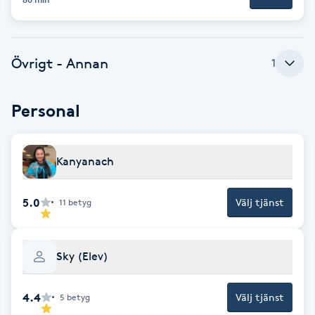
F
Face framing
Övrigt - Annan
1
Faceliftmassage
Personal
Fet hårbotten
Kanyanach
Fettreducering
5.0
Välj tjänst
11
betyg
Fibromassage
Fillers
Sky (Elev)
Fotmassage
4.4
Välj tjänst
5
betyg