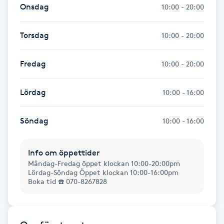
Hot Stone Massage
Onsdag
10:00 - 20:00
Hot yoga
Torsdag
10:00 - 20:00
Hudföryngring
Fredag
10:00 - 20:00
Huduppstramning
Lördag
10:00 - 16:00
Hudvård
Söndag
10:00 - 16:00
Hyaluronsyra
Info om öppettider
Måndag-Fredag öppet klockan 10:00-20:00pm
Lördag-Söndag Öppet klockan 10:00-16:00pm
Hyperhidros
Boka tid ☎️ 070-8267828
Hypnos