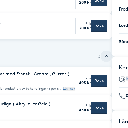
Boka
200 kr
Fre
R
Pris
Lör
Boka
200 kr
Sön
3
Ko
ar med Fransk , Ombre , Glitter (
Pris
Boka
495 kr
ller endast en av behandlingarna per set
Läs mer
tra långa naglar ingår inte och
rliga ( Akryl eller Gele )
Pris
Boka
450 kr
Län