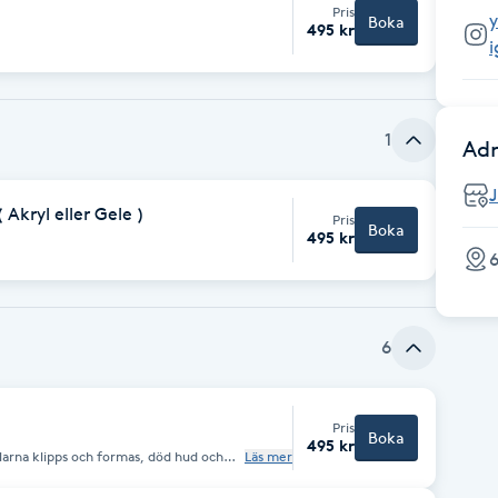
Pris
Boka
495 kr
1
Adr
Akryl eller Gele )
Pris
Boka
495 kr
6
6
Pris
Boka
495 kr
larna klipps och formas, död hud och
Läs mer
ng, lätt massage och lackering vid