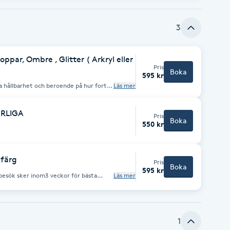
3
par, Ombre , Glitter ( Arkryl eller
Pris
Boka
595 kr
a hållbarhet och beroende på hur fort
Läs mer
inte kombineras. Design och extra långa
.
URLIGA
Pris
Boka
550 kr
 färg
Pris
Boka
595 kr
 inom3 veckor för bästa
Läs mer
na egna naglar växer.
1