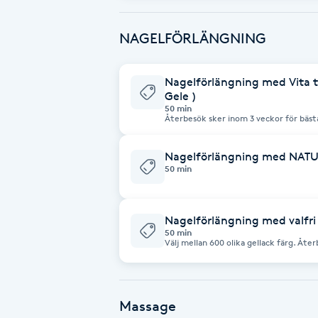
Eyeliner-tatuering
F
NAGELFÖRLÄNGNING
Face framing
Nagelförlängning med Vita top
Gele )
Faceliftmassage
50 min
Återbesök sker inom 3 veckor för bäst
dina egna naglar växer. OBS: Fransk manikyr, ombre eller glitter gäller endast
Fet hårbotten
en av behandlingarna per set och kan 
naglar ingår inte och debiteras separat
Nagelförlängning med NAT
50 min
Fettreducering
Fibromassage
Nagelförlängning med valfri
50 min
Välj mellan 600 olika gellack färg. Återbesök sker
hållbarhet och beroende på hur fort di
Fillers
Fotmassage
Massage