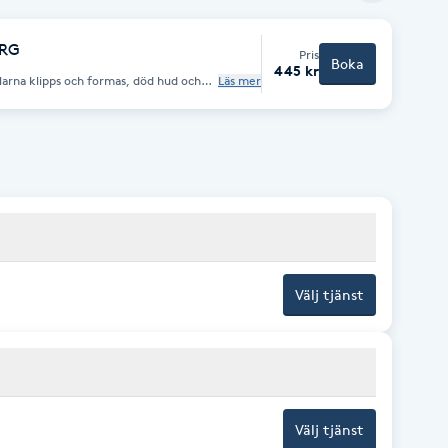
ÄRG
Pris
Boka
445 kr
larna klipps och formas, död hud och
Läs mer
ng, lätt massage och lackering vid
Välj tjänst
Välj tjänst