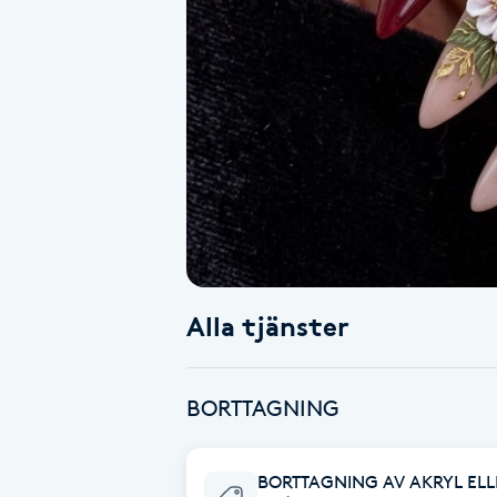
Alternativmedicin
Andningsmassage
Ansiktslyft utan kirurgi
Aromamassage
Ashtanga Yoga
Alla tjänster
Ayurveda
Ayurvedisk Massage
BORTTAGNING
Ansiktsbehandling djuprengörande
BORTTAGNING AV AKRYL ELL
B