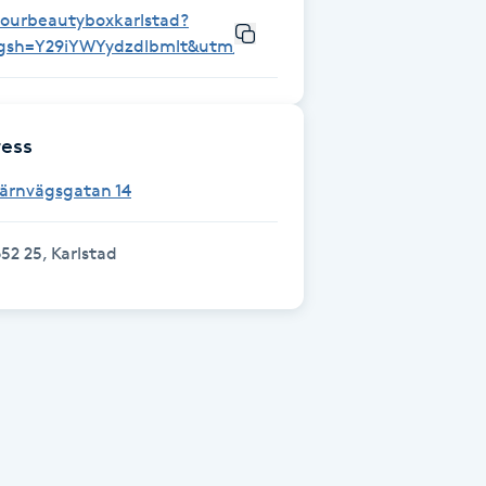
yourbeautyboxkarlstad?
igsh=Y29iYWYydzdlbmlt&utm_source=qr
ess
Järnvägsgatan 14
52 25, Karlstad