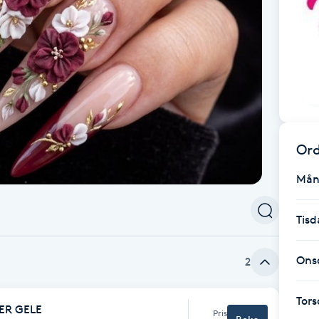
Ord
Mån
Tisd
Ons
2
Tor
ER GELE
Pris