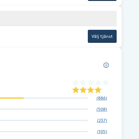
Välj tjänst
(
886
)
(
508
)
(
237
)
(
105
)