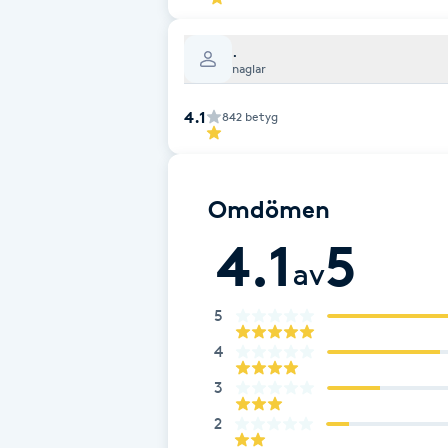
Fransk manikyr
.
naglar
Fransrengöring
4.1
842
betyg
Frekvensterapi
Friskvård
Omdömen
4.1
5
Friskvårdsmassage
av
Frisör
5
4
Funktionsanalys
3
Färgning
2