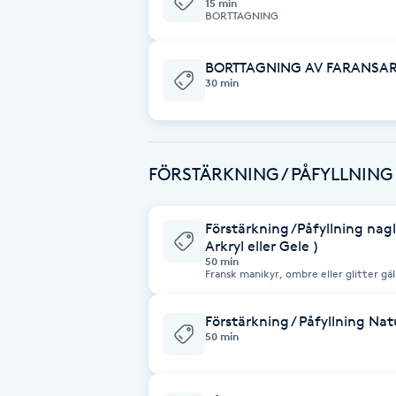
15 min
BORTTAGNING
Babylights
BORTTAGNING AV FARANSA
30 min
Balayage
Bambumassage
FÖRSTÄRKNING / PÅFYLLNING
Barber
Förstärkning /Påfyllning nagl
Barnklippning
Arkryl eller Gele )
50 min
Fransk manikyr, ombre eller glitter gä
BIAB
och kan inte kombineras. Design och ex
debiteras separat.
Förstärkning / Påfyllning Natu
Blowout
50 min
Bottenfärg