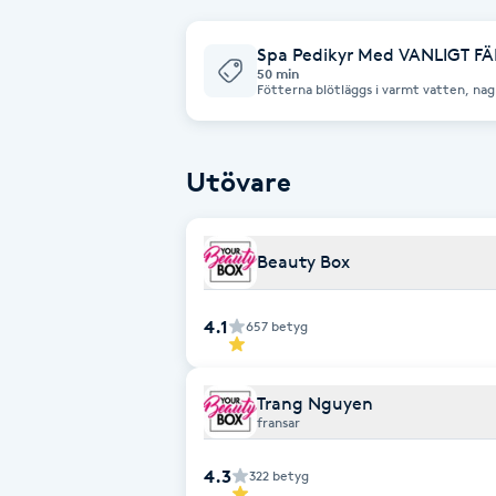
Fotsvamp
Spa Pedikyr Med VANLIGT F
50 min
Fötterna blötläggs i varmt vatten, nag
Fotvård
förhårdnader tas bort, följt av rengöri
önskemål.
Fransar
Utövare
Fransborttagning
Beauty Box
Fransfärgning
4.1
657
betyg
Fransförlängning
Fransförlängning Megavolym
Trang Nguyen
fransar
Fransförlängning Volym
4.3
322
betyg