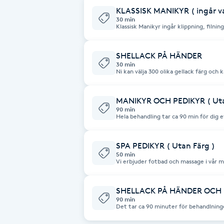
Cryoterapi
KLASSISK MANIKYR ( ingår va
30 min
D
Klassisk Manikyr ingår klippning, filni
en skön avkopplande hand massage. (in
Damklippning
SHELLACK PÅ HÄNDER
30 min
Ni kan välja 300 olika gellack färg och 
Dermapen
MANIKYR OCH PEDIKYR ( Uta
Diamantslipning
90 min
Hela behandling tar ca 90 min för dig
E
Enzympeeling
SPA PEDIKYR ( Utan Färg )
50 min
Vi erbjuder fotbad och massage i vår m
pedikyr med trimnning, klippning och 
Extensions
skrapar vi bort eventuellt dött skin u
fotmassage.
SHELLACK PÅ HÄNDER OCH 
Extensions borttagning
90 min
Det tar ca 90 minuter för behandlning