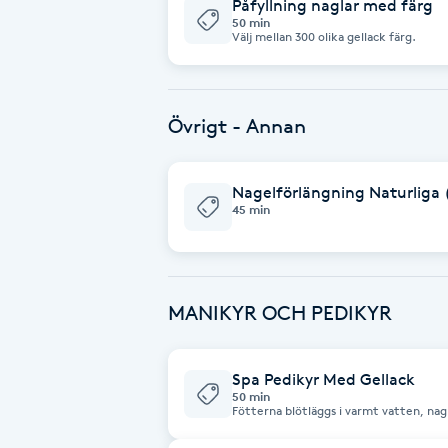
Påfyllning naglar med färg
50 min
Välj mellan 300 olika gellack färg.
Brynformning
Brynfärgning
Övrigt - Annan
Brynplockning
Nagelförlängning Naturliga ( 
45 min
Bröllopsuppsättning
C
Celluliter
MANIKYR OCH PEDIKYR
Coachning
Spa Pedikyr Med Gellack
50 min
Color correction
Fötterna blötläggs i varmt vatten, nag
förhårdnader tas bort, följt av rengöri
önskemål.