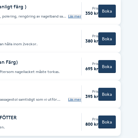
nligt färg )
Pris
Boka
350 kr
ng, polering, rengöring av nagelband samt
Läs mer
k lackning ca 30 min.
Pris
Boka
380 kr
kan hålla inom 2veckor.
n Färg)
Pris
Boka
695 kr
 eftersom nagellacket måste torkas.
Pris
Boka
395 kr
assagestol samtidigt som vi utför
Läs mer
polering av tånaglarna. Dessutom
nder fötterna. Det hela avslutas med
FÖTTER
Pris
Boka
800 kr
en.