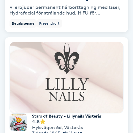
Vi erbjuder permanent hårborttagning med laser,
PRP (Platelet Rich Plasma)
Hydrafacial för strålande hud, HIFU för...
Betala senare
Presentkort
PRX-T33
Psoriasis
PT
R
Radiofrekvens
Rakning
Stars of Beauty - Lillynails Västerås
Reflexologi
4.8
Hylsvägen 6d
,
Västerås