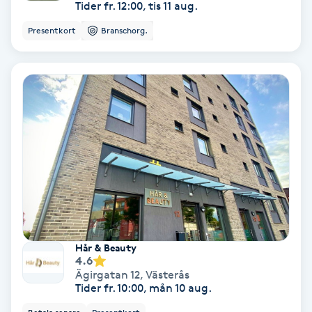
Tider fr. 12:00, tis 11 aug.
Skoinlägg
Presentkort
Branschorg.
Skägg
Skäggfärgning
Skäggklippning
Skäggtrimmning
Skönhet
Hår & Beauty
Slingor
4.6
Ägirgatan 12
,
Västerås
Tider fr. 10:00, mån 10 aug.
Sockring