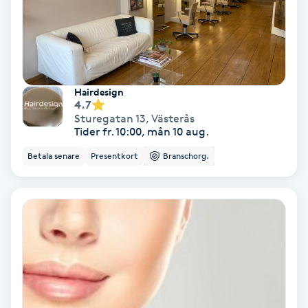
Keratinbehandling
Kinesiologi
Hairdesign
Kinesisk medicin
4.7
Sturegatan 13
,
Västerås
Tider fr. 10:00, mån 10 aug.
Kiropraktik
Betala senare
Presentkort
Branschorg.
Klangmassage
Klippning
Klippning & Slingor
Klippning ungdom