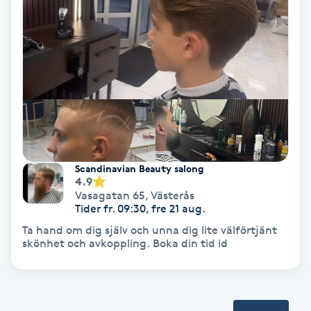
Terapi
Thaimassage
Toning
Torr hårbotten
Torrborstning
Scandinavian Beauty salong
4.9
Vasagatan 65
,
Västerås
Triggerpunktsmassage
Tider fr. 09:30, fre 21 aug.
Ta hand om dig själv och unna dig lite välförtjänt
Trådning
skönhet och avkoppling. Boka din tid id
Träning