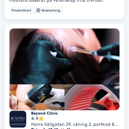
Hudvård baserat på vetenskap inte trender.
Presentkort
Branschorg.
Bottenfärg
Brynformning
Brynfärgning
Brynplockning
Bröllopsuppsättning
C
Celluliter
Beyond Clinic
Coachning
4.9
Norra Källgatan 29, våning 2, portkod 8844,
,
V