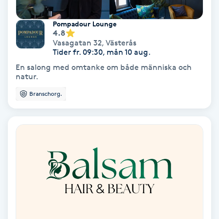
Fotmassage
Pompadour Lounge
4.8
Fotsvamp
Vasagatan 32
,
Västerås
Tider fr. 09:30, mån 10 aug.
En salong med omtanke om både människa och
Fotvård
natur.
Branschorg.
Fransar
Fransborttagning
Fransfärgning
Fransförlängning
Fransförlängning Megavolym