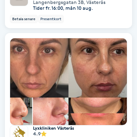
Langenbergsgatan 3B
,
Västerås
Tider fr. 16:00, mån 10 aug.
Nagelvård
Betala senare
Presentkort
Naglar borttagning
Naglar reparation
Naprapati
Navelpiercing
NBE-massage
Ny frisyr
Lyxkliniken Västerås
O
4.9