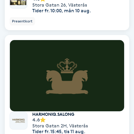
Stora Gatan 26
,
Västerås
Osteopati
Tider fr. 10:00, mån 10 aug.
P
Presentkort
Paraffinbehandling
Pedikyr
Pensionärklippning
Permanent
Permanent hårborttagning
Permanent ögonbrynsmakeup
HARMONIQ.SALONG
4.6
Stora Gatan 2H
,
Västerås
Personal shopper
Tider fr. 15:45, tis 11 aug.