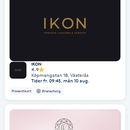
Hypnos
Hårborttagning
Hårbottenbehandling
Hårförlängning
IKON
4.9
Hårvård
Köpmangatan 1B
,
Västerås
Tider fr. 09:45, mån 10 aug.
Hälsa
Presentkort
Branschorg.
Hälsprickor
I
Idrottsmassage