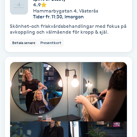
Extensions borttagning
4.9
Hammarbygatan 4
,
Västerås
Tider fr. 11:30, Imorgon
Eyeliner-tatuering
Skönhet-och friskvårdsbehandlingar med fokus på
F
avkoppling och välmående för kropp & själ.
Face framing
Betala senare
Presentkort
Faceliftmassage
Fet hårbotten
Fettreducering
Fibromassage
Fillers