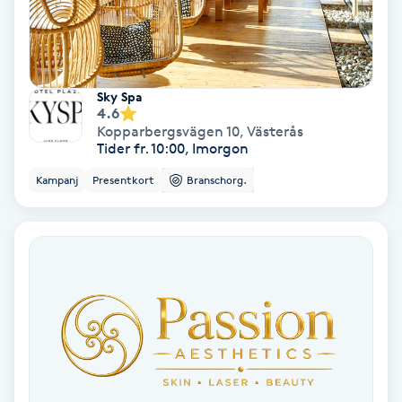
Färgning
Föning
Sky Spa
G
4.6
Kopparbergsvägen 10
,
Västerås
Gel naglar
Tider fr. 10:00, Imorgon
Kampanj
Presentkort
Branschorg.
Gelenaglar
Gellack
Gellack med förstärkning
Gravidmassage
Gravidyoga