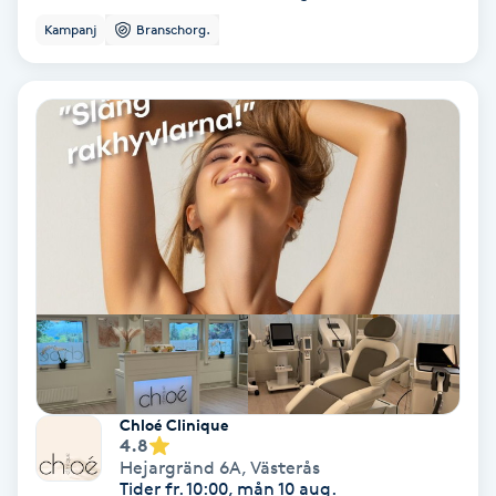
Kampanj
Branschorg.
Personlig tränare
Picolaser
Piercing
Pigmentbehandling
Pigmentfläckar
Plastikkirurgi
Powder brows
Chloé Clinique
4.8
Hejargränd 6A
,
Västerås
Power Yoga
Tider fr. 10:00, mån 10 aug.