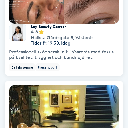
Laserbehandling
Lashlift Keratin
Lay Beauty Center
4.8
LED-ljusterapi
Hallsta Gårdsgata 8
,
Västerås
Tider fr. 19:30, Idag
Liktornar
Professionell skönhetsklinik i Västerås med fokus
på kvalitet, trygghet och kundnöjdhet.
LPG
Betala senare
Presentkort
LPG-behandling
LPG-massage
Luggklippning