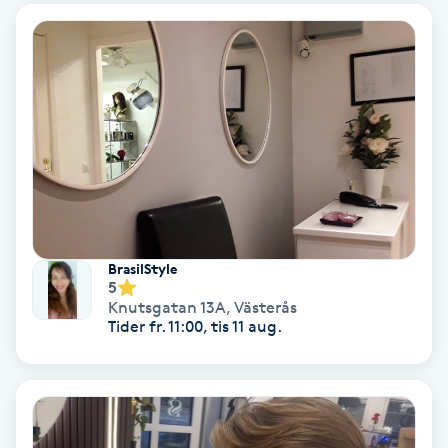
Svettbehandling
T
Tuina-massage
Taktil massage
Tandblekning
BrasilStyle
Tandläkare
5
Knutsgatan 13A
,
Västerås
Tider fr. 11:00, tis 11 aug.
Tatuering
Tatueringsborttagning