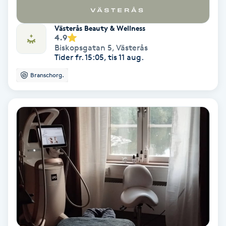
Medium
Västerås Beauty & Wellness
4.9
Megavolymfransar
Biskopsgatan 5
,
Västerås
Tider fr. 15:05, tis 11 aug.
Melasma
Branschorg.
Mesoterapi
MicroPen
Microshading
Mixfransar
N
Nagelförlängning