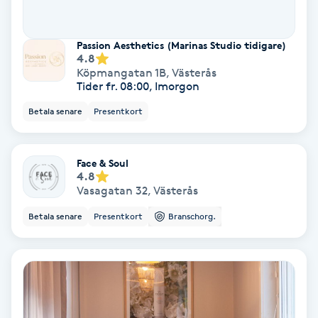
Gruppträning
Passion Aesthetics (Marinas Studio tidigare)
4.8
Köpmangatan 1B
,
Västerås
Gua Sha-massage
Tider fr. 08:00, Imorgon
H
Betala senare
Presentkort
Hatha Yoga
Face & Soul
Headspa
4.8
Vasagatan 32
,
Västerås
Healing
Betala senare
Presentkort
Branschorg.
Herrklippning
HIFU