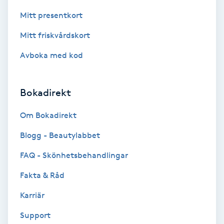
Volymfransar
Mitt presentkort
Mitt friskvårdskort
Vårtor
Avboka med kod
Y
Yin Yoga
Bokadirekt
Yoga
Om Bokadirekt
Blogg - Beautylabbet
Yoga Nidra
FAQ - Skönhetsbehandlingar
Yogamassage
Fakta & Råd
Z
Karriär
Zonterapi
Support