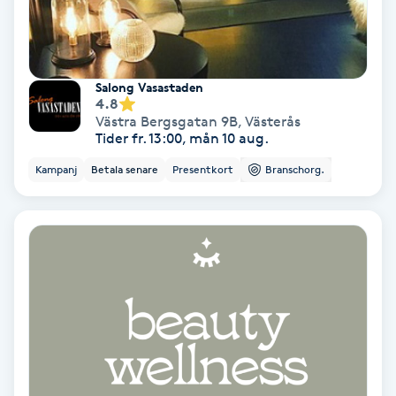
Lymfmassage
Läpptatuering
M
Salong Vasastaden
4.8
Västra Bergsgatan 9B
,
Västerås
Makeup
Tider fr. 13:00, mån 10 aug.
Kampanj
Betala senare
Presentkort
Branschorg.
Manikyr & Pedikyr
Massage
Medial vägledning
Medicinsk massage
Meditation