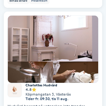
Betala senare
Presentkort
Ansiktsbehandling djuprengörande
B
Babylights
Balayage
Bambumassage
Barber
Barnklippning
Charlottes Hudvård
4.8
BIAB
Köpmangatan 3
,
Västerås
Tider fr. 09:30, tis 11 aug.
Blowout