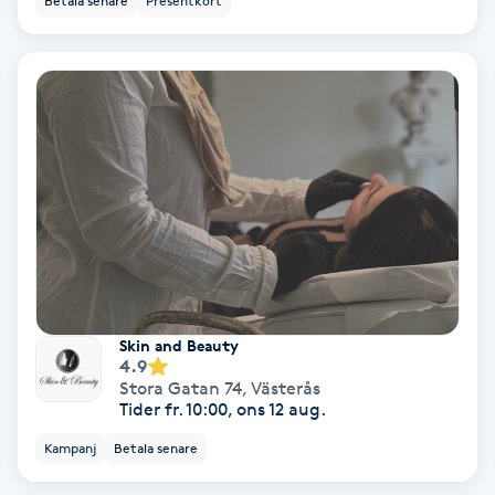
Betala senare
Presentkort
Spa
Spa manikyr & pedikyr
Spa-manikyr
Spa-pedikyr
Spraytan
Skin and Beauty
Stylist
4.9
Stora Gatan 74
,
Västerås
Tider fr. 10:00, ons 12 aug.
Sugaring
Kampanj
Betala senare
Svensk massage