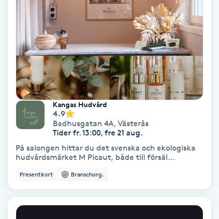
Hollywood Peel
Hot Stone Massage
Hot yoga
Hudföryngring
Kangas Hudvård
4.9
Huduppstramning
Badhusgatan 4A
,
Västerås
Tider fr. 13:00, fre 21 aug.
Hudvård
På salongen hittar du det svenska och ekologiska
hudvårdsmärket M Picaut, både till försäl...
Hyaluronsyra
Presentkort
Branschorg.
Hyperhidros