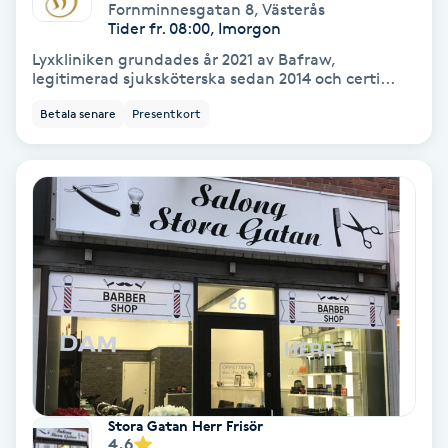
Fornminnesgatan 8
,
Västerås
Olaplex
Tider fr. 08:00, Imorgon
Lyxkliniken grundades år 2021 av Bafraw,
Olaplexbehandling
legitimerad sjuksköterska sedan 2014 och certi...
Betala senare
Presentkort
Ombre
Ombre brows
Ombre naglar
Optiker
Ortobionomi
Ortopedi
Stora Gatan Herr Frisör
4.6