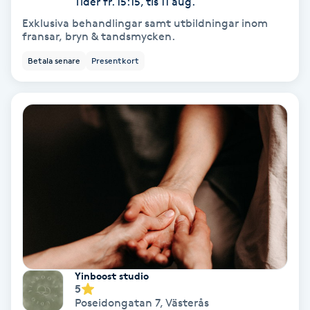
Tider fr. 15:15, tis 11 aug.
Exklusiva behandlingar samt utbildningar inom
Samtalsterapi
fransar, bryn & tandsmycken.
Betala senare
Presentkort
Senioryoga
Shiatsu
Singelfransar
Sjukgymnastik
Skalpmassage
Skinbooster
Yinboost studio
5
Sklerosering
Poseidongatan 7
,
Västerås