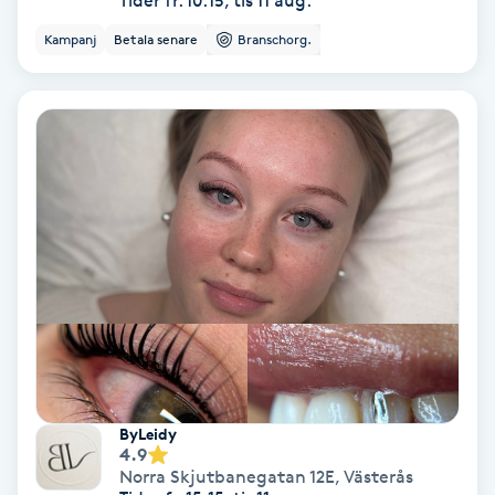
Tider fr. 10:15, tis 11 aug.
Regndroppsmassage
Kampanj
Betala senare
Branschorg.
Reiki
Reikihealing
Reiki massage
Restorative Yoga
Rosacea
Rosenmetoden
ByLeidy
Ryggmassage
4.9
Norra Skjutbanegatan 12E
,
Västerås
S