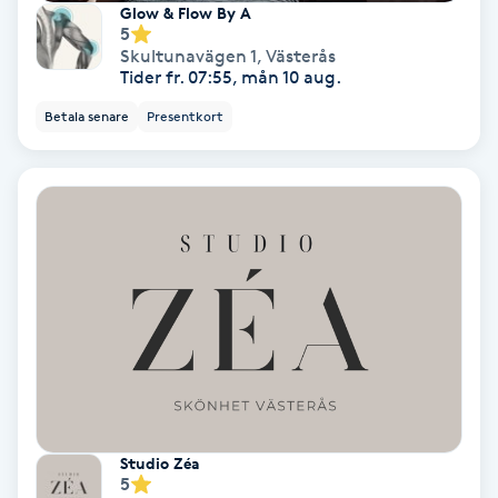
Glow & Flow By A
5
Skultunavägen 1
,
Västerås
Nagelförlängning akryl
Tider fr. 07:55, mån 10 aug.
Betala senare
Presentkort
Nagelförlängning gelé
Nagelförlängning glasfiber
Nagelförlängning silke
Nagelförstärkning
Nagelklippning
Nagelsvamp
Studio Zéa
5
Nageltrång