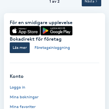
Tvätt & Fön
1 av 2
Nästa
V
Vaccination
För en smidigare upplevelse
Vampyrbehandling
Bokadirekt för företag
Vaxning
Läs mer
Företagsinloggning
Vaxning brasiliansk
Veterinär
Konto
Logga in
Vibrationsmassage
Mina bokningar
Vinyasa Yoga
Mina favoriter