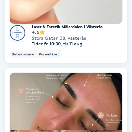
Koppningsmassage
Laser & Estetik Mälardalen i Västerås
Kosmetisk tatuering
4.6
Stora Gatan 38
,
Västerås
Kostrådgivning
Tider fr. 10:00, tis 11 aug.
Betala senare
Presentkort
Kroppsinpackning
Kroppspeeling
Käkledsbehandling
Kärlbehandling
L