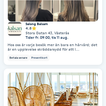
Fransförlängning Volym
Fransk manikyr
Salong Balsam
4.8
Fransrengöring
Stora Gatan 43
,
Västerås
Tider fr. 09:00, tis 11 aug.
Hos oss är varje besök mer än bara en hårvård; det
Frekvensterapi
är en upplevelse skräddarsydd för att l...
Betala senare
Presentkort
Friskvård
Friskvårdsmassage
Frisör
Funktionsanalys