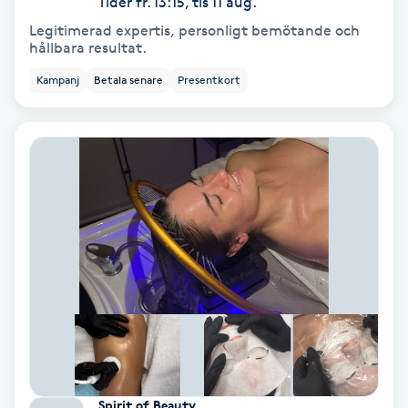
Tider fr. 13:15, tis 11 aug.
Color correction
Legitimerad expertis, personligt bemötande och
hållbara resultat.
Cryoterapi
Kampanj
Betala senare
Presentkort
D
Damklippning
Dermapen
Diamantslipning
E
Enzympeeling
Extensions
Spirit of Beauty