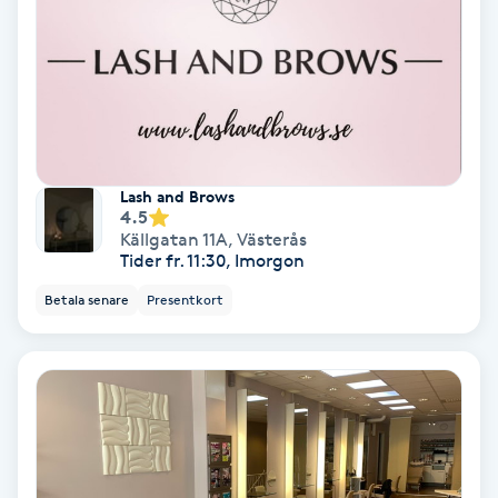
IPL
IPL hårborttagning
IR-massage
Lash and Brows
J
4.5
Källgatan 11A
,
Västerås
Tider fr. 11:30, Imorgon
Japansk massage
K
Betala senare
Presentkort
K18
Katun fransar
Kemisk peeling