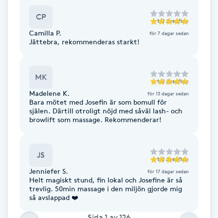
Fotsvamp
CP
till
Josefine
Camilla P.
för 7 dagar sedan
Fotvård
Jättebra, rekommenderas starkt!
Fransar
MK
till
Josefine
Fransborttagning
Madelene K.
för 13 dagar sedan
Bara mötet med Josefin är som bomull för
själen. Därtill otroligt nöjd med såväl lash- och
Fransfärgning
browlift som massage. Rekommenderar!
Fransförlängning
JS
till
Josefine
Jenniefer S.
för 17 dagar sedan
Fransförlängning Megavolym
Helt magiskt stund, fin lokal och Josefine är så
trevlig. 50min massage i den miljön gjorde mig
så avslappad ❤️
Fransförlängning Volym
Sida
1
av
126