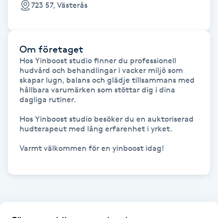
723 57, Västerås
Gua Sha-massage
H
Om företaget
Hatha Yoga
Hos Yinboost studio finner du professionell 
hudvård och behandlingar i vacker miljö som 
skapar lugn, balans och glädje tillsammans med 
Headspa
hållbara varumärken som stöttar dig i dina 
dagliga rutiner. 

Healing
Hos Yinboost studio besöker du en auktoriserad 
hudterapeut med lång erfarenhet i yrket. 

Herrklippning
Varmt välkommen för en yinboost idag!

HIFU
Hollywood Peel