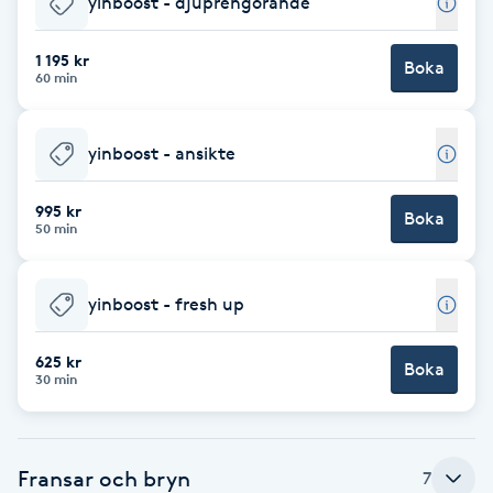
yinboost - djuprengörande
Brynformning
1 195 kr
Boka
60 min
Brynfärgning
yinboost - ansikte
Brynplockning
995 kr
Boka
Bröllopsuppsättning
50 min
C
yinboost - fresh up
Celluliter
625 kr
Boka
Coachning
30 min
Color correction
Fransar och bryn
7