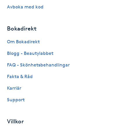
Hårborttagning
Avboka med kod
Hårbottenbehandling
Bokadirekt
Hårförlängning
Om Bokadirekt
Hårvård
Blogg - Beautylabbet
FAQ - Skönhetsbehandlingar
Hälsa
Fakta & Råd
Hälsprickor
Karriär
I
Support
Idrottsmassage
Villkor
IPL