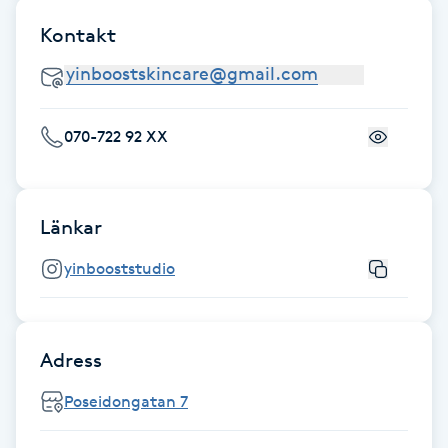
Föning
Kontakt
G
Gel naglar
070-722 92 XX
Gelenaglar
Gellack
Länkar
Gellack med förstärkning
yinbooststudio
Gravidmassage
Adress
Gravidyoga
Poseidongatan 7
Gruppträning