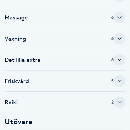
Cryoterapi
D
Massage
6
Damklippning
Vaxning
6
Dermapen
Diamantslipning
Det lilla extra
6
E
Enzympeeling
Friskvård
5
Extensions
Reiki
2
Extensions borttagning
Utövare
Eyeliner-tatuering