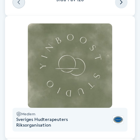
Fransk manikyr
Fransrengöring
Frekvensterapi
Friskvård
Friskvårdsmassage
Frisör
Funktionsanalys
Medlem
Sveriges Hudterapeuters
Riksorganisation
Färgning