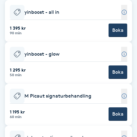
Babylights
yinboost - all in
Balayage
1 395 kr
Boka
90 min
Bambumassage
yinboost - glow
Barber
1 295 kr
Boka
50 min
Barnklippning
M Picaut signaturbehandling
BIAB
1 195 kr
Blowout
Boka
60 min
Bottenfärg