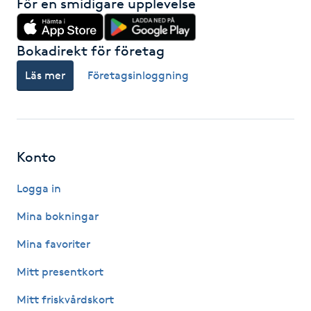
För en smidigare upplevelse
Hot Stone Massage
Hot yoga
Bokadirekt för företag
Läs mer
Företagsinloggning
Hudföryngring
Huduppstramning
Konto
Hudvård
Logga in
Hyaluronsyra
Mina bokningar
Hyperhidros
Mina favoriter
Mitt presentkort
Hypnos
Mitt friskvårdskort