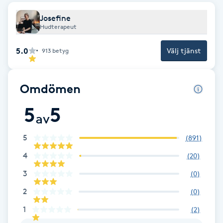
F
Josefine
Hudterapeut
Face framing
5.0
Välj tjänst
913
betyg
Faceliftmassage
Omdömen
Fet hårbotten
5
5
av
Fettreducering
5
(
891
)
Fibromassage
4
(
20
)
3
(
0
)
Fillers
2
(
0
)
Fotmassage
1
(
2
)