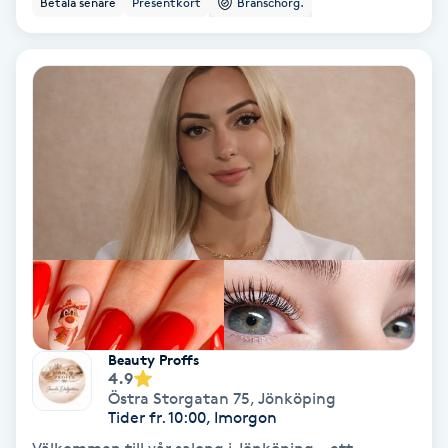
Betala senare
Presentkort
Branschorg.
Ansiktsbehandling djuprengörande
B
Babylights
Balayage
Bambumassage
Barber
Barnklippning
Beauty Proffs
4.9
BIAB
Östra Storgatan 75
,
Jönköping
Tider fr. 10:00, Imorgon
Blowout