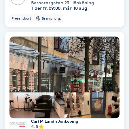
Extensions borttagning
Barnarpsgatan 23
,
Jönköping
Tider fr. 09:00, mån 10 aug.
Eyeliner-tatuering
Presentkort
Branschorg.
F
Face framing
Faceliftmassage
Fet hårbotten
Fettreducering
Fibromassage
Fillers
Carl M Lundh Jönköping
4.5