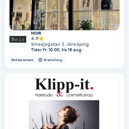
Lymfmassage
Läpptatuering
M
NOIR
4.9
Makeup
Smedjegatan 3
,
Jönköping
Tider fr. 10:00, tis 18 aug.
Manikyr & Pedikyr
Betala senare
Branschorg.
Massage
Medial vägledning
Medicinsk massage
Meditation