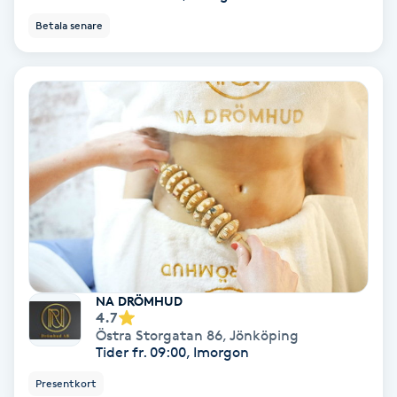
Färgning
Betala senare
Föning
G
Gel naglar
Gelenaglar
Gellack
Gellack med förstärkning
NA DRÖMHUD
4.7
Östra Storgatan 86
,
Jönköping
Gravidmassage
Tider fr. 09:00, Imorgon
Presentkort
Gravidyoga