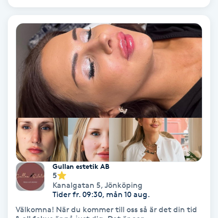
Gruppträning
Gua Sha-massage
H
Hatha Yoga
Headspa
Healing
Gullan estetik AB
Herrklippning
5
Kanalgatan 5
,
Jönköping
Tider fr. 09:30, mån 10 aug.
HIFU
Välkomna! När du kommer till oss så är det din tid