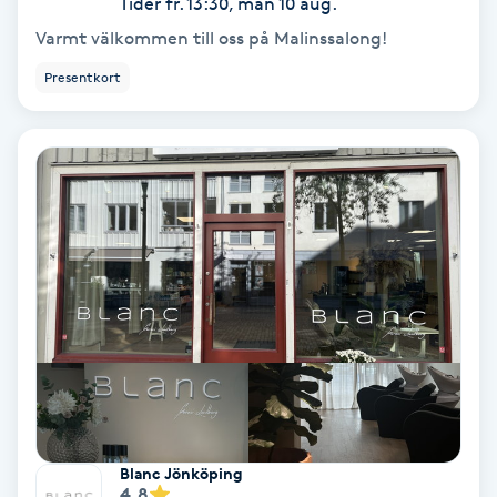
Tider fr. 13:30, mån 10 aug.
Hypnos
Varmt välkommen till oss på Malinssalong!
Presentkort
Hårborttagning
Hårbottenbehandling
Hårförlängning
Hårvård
Hälsa
Hälsprickor
I
Blanc Jönköping
Idrottsmassage
4.8