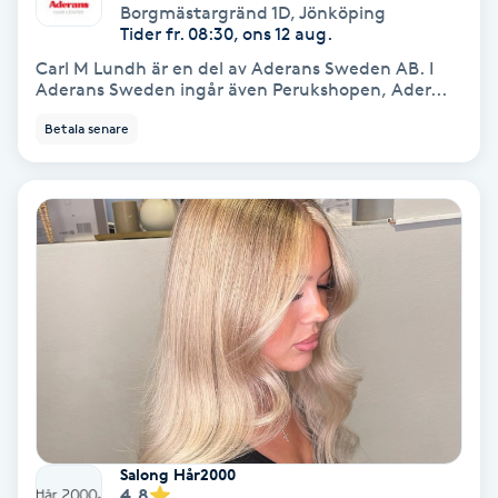
Borgmästargränd 1D
,
Jönköping
Fotmassage
Tider fr. 08:30, ons 12 aug.
Carl M Lundh är en del av Aderans Sweden AB. I
Aderans Sweden ingår även Perukshopen, Ader...
Fotsvamp
Betala senare
Fotvård
Fransar
Fransborttagning
Fransfärgning
Fransförlängning
Fransförlängning Megavolym
Salong Hår2000
4.8