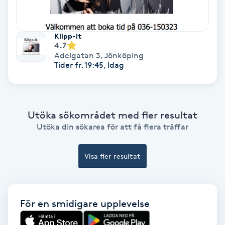
Medium
Klipp-It
Megavolymfransar
4.7
Adelgatan 3
,
Jönköping
Tider fr. 19:45, Idag
Melasma
Mesoterapi
Utöka sökområdet med fler resultat
MicroPen
Utöka din sökarea för att få flera träffar
Microshading
Visa fler resultat
Mixfransar
N
För en smidigare upplevelse
Nagelförlängning