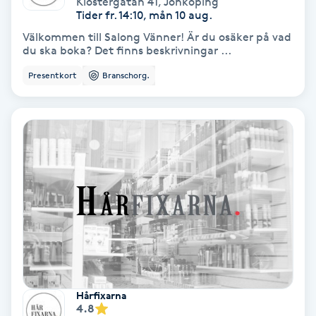
Klostergatan 41
,
Jönköping
Color correction
Tider fr. 14:10, mån 10 aug.
Välkommen till Salong Vänner! Är du osäker på vad
Cryoterapi
du ska boka? Det finns beskrivningar ...
D
Presentkort
Branschorg.
Damklippning
Dermapen
Diamantslipning
E
Enzympeeling
Extensions
Hårfixarna
4.8