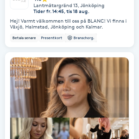
Lantmätargränd 13
,
Jönköping
Tider fr. 14:45, tis 18 aug.
IPL
Hej! Varmt välkommen till oss på BLANC! Vi finns i
Växjö, Halmstad, Jönköping och Kalmar.
IPL hårborttagning
Betala senare
Presentkort
Branschorg.
IR-massage
J
Japansk massage
K
K18
Katun fransar
Kemisk peeling