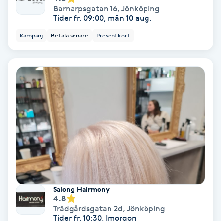
Barnarpsgatan 16
,
Jönköping
Fransförlängning Volym
Tider fr. 09:00, mån 10 aug.
Kampanj
Betala senare
Presentkort
Fransk manikyr
Fransrengöring
Frekvensterapi
Friskvård
Friskvårdsmassage
Frisör
Salong Hairmony
4.8
Funktionsanalys
Trädgårdsgatan 2d
,
Jönköping
Tider fr. 10:30, Imorgon