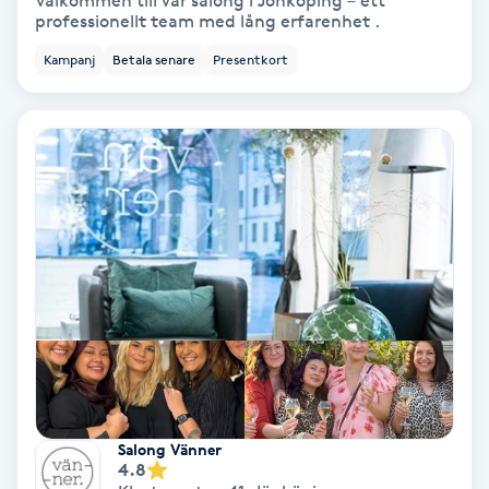
Välkommen till vår salong i Jönköping – ett
professionellt team med lång erfarenhet .
Bottenfärg
Kampanj
Betala senare
Presentkort
Brynformning
Brynfärgning
Brynplockning
Bröllopsuppsättning
C
Celluliter
Coachning
Salong Vänner
4.8