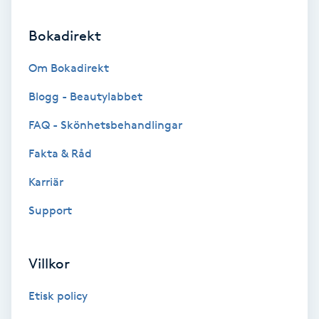
Bokadirekt
Nagelvård
Om Bokadirekt
Naglar borttagning
Blogg - Beautylabbet
Naglar reparation
FAQ - Skönhetsbehandlingar
Fakta & Råd
Naprapati
Karriär
Navelpiercing
Support
NBE-massage
Villkor
Ny frisyr
Etisk policy
O