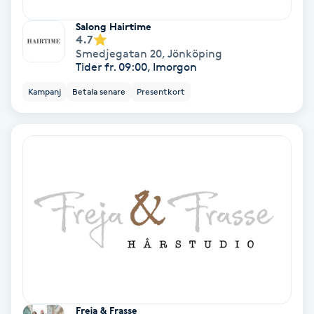
Koppningsmassage
Salong Hairtime
4.7
Smedjegatan 20
,
Jönköping
Kosmetisk tatuering
Tider fr. 09:00, Imorgon
Kampanj
Betala senare
Presentkort
Kostrådgivning
Kroppsinpackning
Kroppspeeling
Käkledsbehandling
Kärlbehandling
L
Freja & Frasse