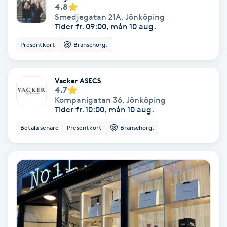
Laserbehandling
4.8
Smedjegatan 21A
,
Jönköping
Tider fr. 09:00, mån 10 aug.
Lashlift Keratin
Presentkort
Branschorg.
LED-ljusterapi
Vacker ASECS
Liktornar
4.7
Kompanigatan 36
,
Jönköping
Tider fr. 10:00, mån 10 aug.
LPG
Betala senare
Presentkort
Branschorg.
LPG-behandling
LPG-massage
Luggklippning