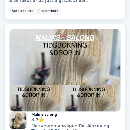
& all fokus är på just dig. Det är oer...
Hollywood Peel
Betala senare
Presentkort
Hot Stone Massage
Hot yoga
Hudföryngring
Huduppstramning
Hudvård
Hyaluronsyra
Malins salong
Hyperhidros
4.7
Norrahammarsvägen 116
,
Jönköping