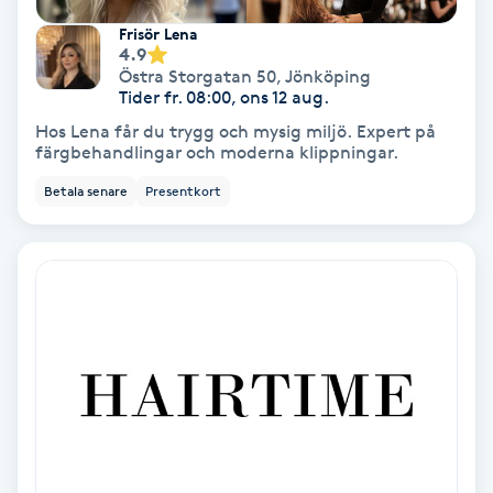
Frisör Lena
Keratinbehandling
4.9
Östra Storgatan 50
,
Jönköping
Tider fr. 08:00, ons 12 aug.
Kinesiologi
Hos Lena får du trygg och mysig miljö. Expert på
färgbehandlingar och moderna klippningar.
Kinesisk medicin
Betala senare
Presentkort
Kiropraktik
Klangmassage
Klippning
Klippning & Slingor
Klippning ungdom