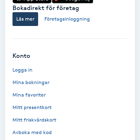
Bokadirekt för företag
Nagelförlängning akryl
Läs mer
Företagsinloggning
Nagelförlängning gelé
Nagelförlängning glasfiber
Konto
Nagelförlängning silke
Logga in
Mina bokningar
Nagelförstärkning
Mina favoriter
Nagelklippning
Mitt presentkort
Mitt friskvårdskort
Nagelsvamp
Avboka med kod
Nageltrång