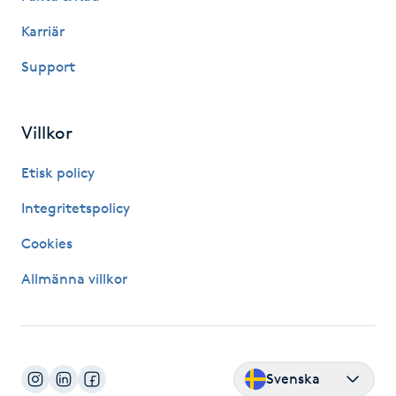
Karriär
LED-ljusterapi
Support
Liktornar
Villkor
LPG
Etisk policy
LPG-behandling
Integritetspolicy
Cookies
LPG-massage
Allmänna villkor
Luggklippning
Lymfmassage
Svenska
Läpptatuering