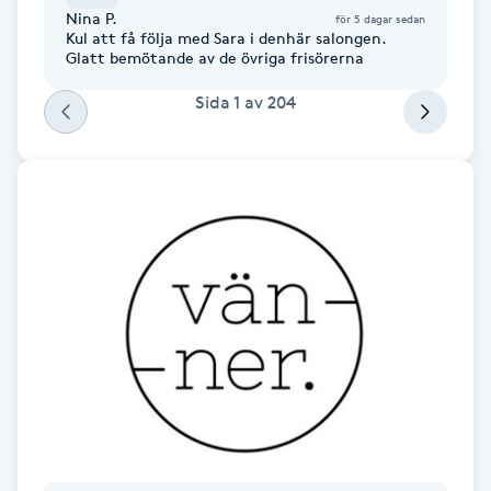
Nina P.
för 5 dagar sedan
Kul att få följa med Sara i denhär salongen.
Gua Sha-massage
Glatt bemötande av de övriga frisörerna
H
Sida
1
av
204
Hatha Yoga
Headspa
Healing
Herrklippning
HIFU
Hollywood Peel