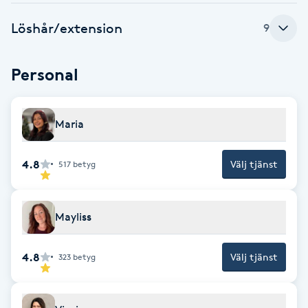
F
Löshår/extension
9
Face framing
Personal
Faceliftmassage
Maria
Fet hårbotten
4.8
Välj tjänst
517
betyg
Fettreducering
Fibromassage
Mayliss
Fillers
4.8
Välj tjänst
323
betyg
Fotmassage