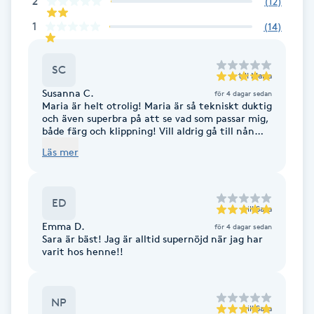
2
(
12
)
Föning
1
(
14
)
G
SC
Gel naglar
till
Maria
Susanna C.
för 4 dagar sedan
Maria är helt otrolig! Maria är så tekniskt duktig
Gelenaglar
och även superbra på att se vad som passar mig,
både färg och klippning! Vill aldrig gå till nån
annan!
Gellack
Läs mer
Gellack med förstärkning
ED
till
Sara
Emma D.
Gravidmassage
för 4 dagar sedan
Sara är bäst! Jag är alltid supernöjd när jag har
varit hos henne!!
Gravidyoga
NP
Gruppträning
till
Sara