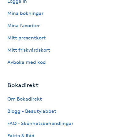
Logga in
Kosmetisk tatuering
Mina bokningar
Mina favoriter
Kostrådgivning
Mitt presentkort
Kroppsinpackning
Mitt friskvårdskort
Kroppspeeling
Avboka med kod
Käkledsbehandling
Bokadirekt
Kärlbehandling
Om Bokadirekt
L
Blogg - Beautylabbet
Laserbehandling
FAQ - Skönhetsbehandlingar
Fakta & Råd
Lashlift Keratin