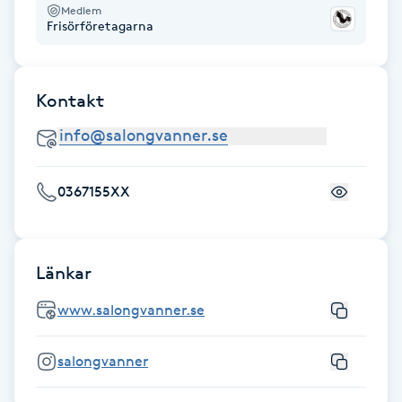
Hot Stone Massage
Medlem
Frisörföretagarna
Hot yoga
Kontakt
Hudföryngring
Huduppstramning
0367155XX
Hudvård
Hyaluronsyra
Länkar
www.salongvanner.se
Hyperhidros
salongvanner
Hypnos