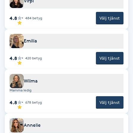
Virpi
Fotsvamp
4.8
Välj tjänst
484
betyg
Fotvård
Fransar
Emilia
Fransborttagning
4.8
Välj tjänst
420
betyg
Fransfärgning
Wilma
Fransförlängning
Mamma ledig
4.8
Välj tjänst
678
betyg
Fransförlängning Megavolym
Fransförlängning Volym
Annelie