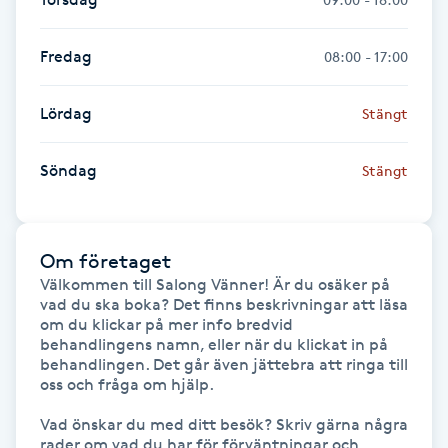
IPL hårborttagning
Fredag
08:00 - 17:00
IR-massage
Lördag
Stängt
J
Söndag
Stängt
Japansk massage
K
K18
Om företaget
Välkommen till Salong Vänner! Är du osäker på 
vad du ska boka? Det finns beskrivningar att läsa 
Katun fransar
om du klickar på mer info bredvid 
behandlingens namn, eller när du klickat in på 
Kemisk peeling
behandlingen. Det går även jättebra att ringa till 
oss och fråga om hjälp. 

Keratinbehandling
Vad önskar du med ditt besök? Skriv gärna några 
rader om vad du har för förväntningar och 