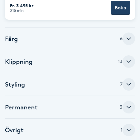
Cryoterapi
Fr. 3 495 kr
Boka
210 min
D
Damklippning
Färg
6
Dermapen
Klippning
Diamantslipning
13
E
Styling
7
Enzympeeling
Extensions
Permanent
3
Extensions borttagning
Övrigt
1
Eyeliner-tatuering