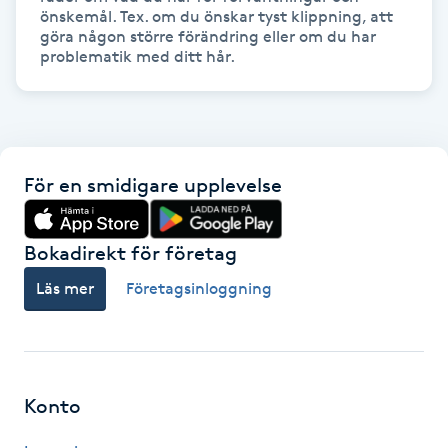
önskemål. Tex. om du önskar tyst klippning, att 
Kinesiologi
göra någon större förändring eller om du har 
problematik med ditt hår.
Kinesisk medicin
Kiropraktik
För en smidigare upplevelse
Klangmassage
Bokadirekt för företag
Klippning
Läs mer
Företagsinloggning
Klippning & Slingor
Klippning ungdom
Konto
Koppningsmassage