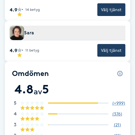
Fransk manikyr
4.9
Välj tjänst
14
betyg
Fransrengöring
Sara
Frekvensterapi
4.9
Välj tjänst
11
betyg
Friskvård
Omdömen
Friskvårdsmassage
4.8
5
av
Frisör
5
(
+999
)
Funktionsanalys
4
(
376
)
Färgning
3
(
21
)