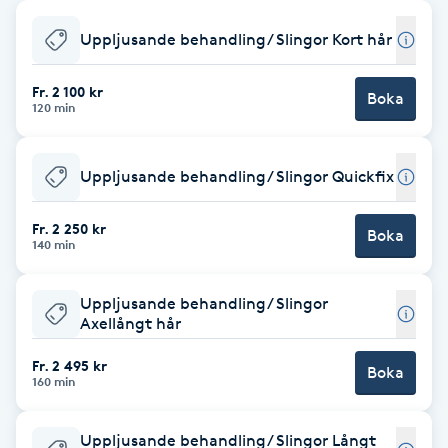
Babylights
Uppljusande behandling/ Slingor Kort hår
Balayage
Fr. 2 100 kr
Boka
120 min
Bambumassage
Uppljusande behandling/ Slingor Quickfix
Barber
Fr. 2 250 kr
Boka
140 min
Barnklippning
Uppljusande behandling/ Slingor
BIAB
Axellångt hår
Fr. 2 495 kr
Blowout
Boka
160 min
Bottenfärg
Uppljusande behandling/ Slingor Långt