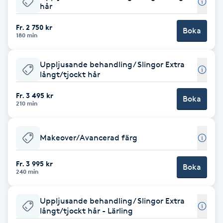
hår
Brynformning
Fr. 2 750 kr
Boka
180 min
Brynfärgning
Uppljusande behandling/ Slingor Extra
Brynplockning
långt/tjockt hår
Fr. 3 495 kr
Boka
Bröllopsuppsättning
210 min
C
Makeover/Avancerad färg
Celluliter
Fr. 3 995 kr
Boka
Coachning
240 min
Color correction
Uppljusande behandling/ Slingor Extra
långt/tjockt hår - Lärling