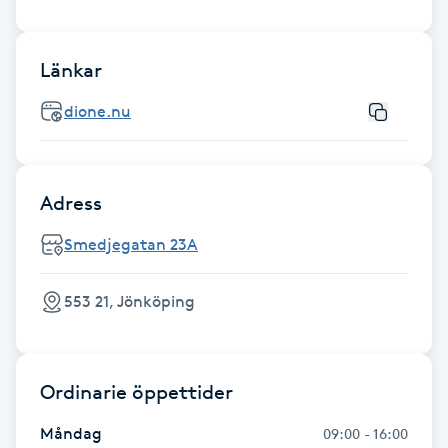
Föning
G
Länkar
Gel naglar
dione.nu
Gelenaglar
Adress
Gellack
Smedjegatan 23A
Gellack med förstärkning
553 21, Jönköping
Gravidmassage
Gravidyoga
Ordinarie öppettider
Måndag
09:00 - 16:00
Gruppträning