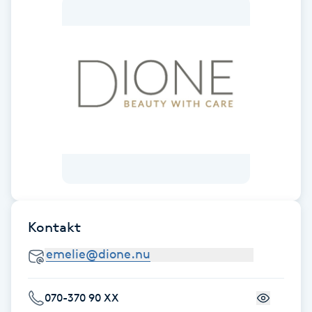
Fransk manikyr
Fransrengöring
Frekvensterapi
Friskvård
Friskvårdsmassage
Frisör
Kontakt
Funktionsanalys
Färgning
070-370 90 XX