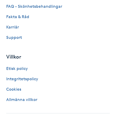
FAQ - Skönhetsbehandlingar
Kinesiologi
Fakta & Råd
Kinesisk medicin
Karriär
Kiropraktik
Support
Klangmassage
Villkor
Klippning
Etisk policy
Integritetspolicy
Klippning & Slingor
Cookies
Klippning ungdom
Allmänna villkor
Koppningsmassage