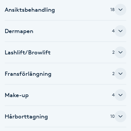
Ansiktsbehandling
18
Brynformning
Brynfärgning
Dermapen
4
Brynplockning
Lashlift/Browlift
2
Bröllopsuppsättning
C
Fransförlängning
2
Celluliter
Make-up
4
Coachning
Hårborttagning
Color correction
10