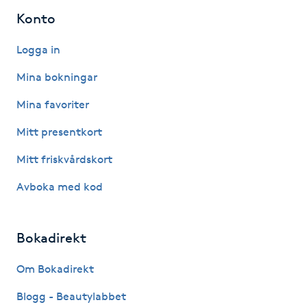
Konto
IPL hårborttagning
Logga in
IR-massage
Mina bokningar
J
Mina favoriter
Japansk massage
Mitt presentkort
K
Mitt friskvårdskort
K18
Avboka med kod
Katun fransar
Bokadirekt
Kemisk peeling
Om Bokadirekt
Keratinbehandling
Blogg - Beautylabbet