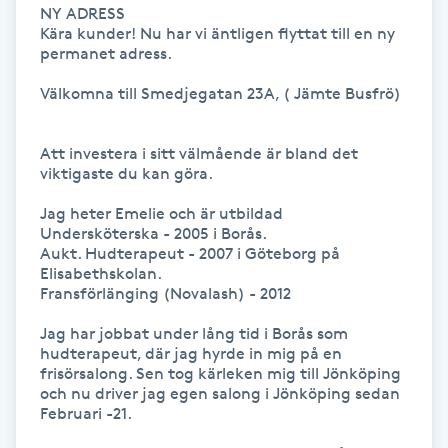
Hot Stone Massage
NY ADRESS

Kära kunder! Nu har vi äntligen flyttat till en ny 
permanet adress.

Hot yoga
Välkomna till Smedjegatan 23A, ( Jämte Busfrö)

Hudföryngring
Att investera i sitt välmående är bland det 
viktigaste du kan göra.

Huduppstramning
Jag heter Emelie och är utbildad

Undersköterska - 2005 i Borås. 

Hudvård
Aukt. Hudterapeut - 2007 i Göteborg på 
Elisabethskolan. 

Hyaluronsyra
Fransförlänging (Novalash) - 2012

Jag har jobbat under lång tid i Borås som 
Hyperhidros
hudterapeut, där jag hyrde in mig på en 
frisörsalong. Sen tog kärleken mig till Jönköping 
och nu driver jag egen salong i Jönköping sedan 
Hypnos
Februari -21. 
