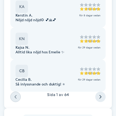
Fotsvamp
KA
till
Emelie
Kerstin A.
för 8 dagar sedan
Fotvård
Nöjd nöjd nöjd🌻 💕🙏💕
Fransar
KN
till
Emelie
Kajsa N.
för 29 dagar sedan
Fransborttagning
Alltid lika nöjd hos Emelie ✨
Fransfärgning
CB
till
Emelie
Fransförlängning
Cecilia B.
för 29 dagar sedan
Så inlyssnande och duktig! ⭐️
Fransförlängning Megavolym
Sida
1
av
64
Fransförlängning Volym