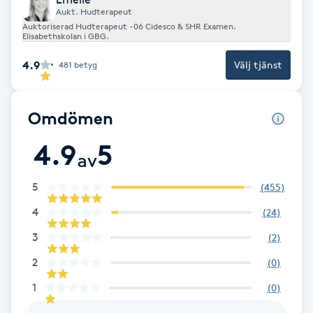
Aukt. Hudterapeut
F
Auktoriserad Hudterapeut -06 Cidesco & SHR Examen.
Elisabethskolan i GBG.
Face framing
4.9
Välj tjänst
481
betyg
Faceliftmassage
Omdömen
Fet hårbotten
4.9
5
av
Fettreducering
5
(
455
)
Fibromassage
4
(
24
)
3
(
2
)
Fillers
2
(
0
)
1
Fotmassage
(
0
)