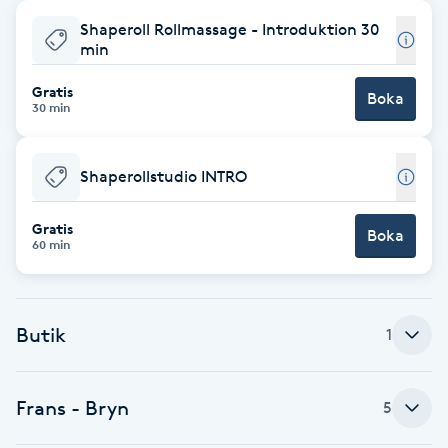
Shaperoll Rollmassage - Introduktion 30
Babylights
min
Balayage
Gratis
Boka
30 min
Bambumassage
Shaperollstudio INTRO
Barber
Gratis
Boka
60 min
Barnklippning
BIAB
Butik
1
Blowout
Frans - Bryn
5
Bottenfärg