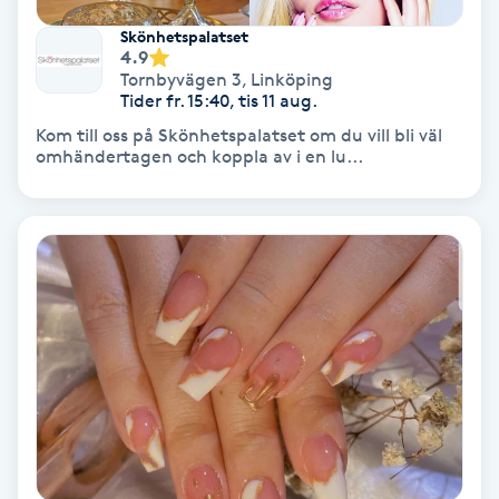
Hypnos
Skönhetspalatset
4.9
Tornbyvägen 3
,
Linköping
Hårborttagning
Tider fr. 15:40, tis 11 aug.
Kom till oss på Skönhetspalatset om du vill bli väl
Hårbottenbehandling
omhändertagen och koppla av i en lu...
Hårförlängning
Hårvård
Hälsa
Hälsprickor
I
Idrottsmassage