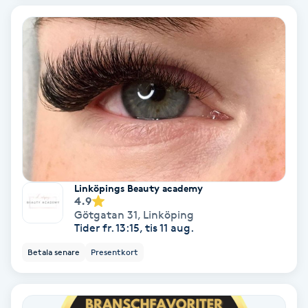
Koppningsmassage
Kosmetisk tatuering
Kostrådgivning
Kroppsinpackning
Kroppspeeling
Linköpings Beauty academy
4.9
Götgatan 31
,
Linköping
Käkledsbehandling
Tider fr. 13:15, tis 11 aug.
Betala senare
Presentkort
Kärlbehandling
L