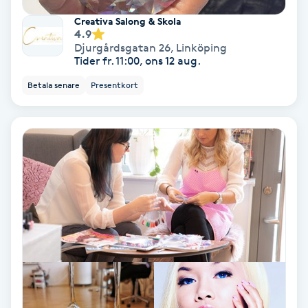
Hollywood Peel
Creativa Salong & Skola
4.9
Djurgårdsgatan 26
,
Linköping
Hot Stone Massage
Tider fr. 11:00, ons 12 aug.
Betala senare
Presentkort
Hot yoga
Hudföryngring
Huduppstramning
Hudvård
Hyaluronsyra
Hyperhidros