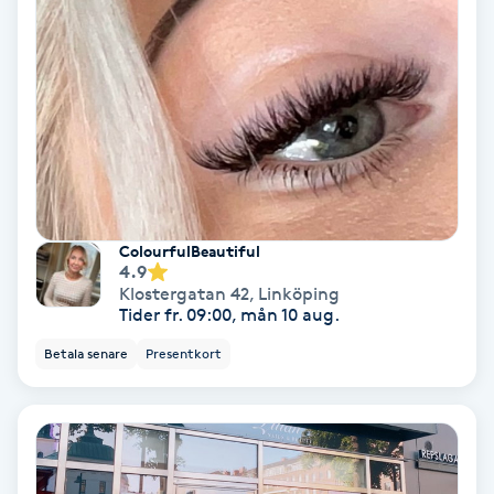
Color correction
Cryoterapi
D
Damklippning
Dermapen
ColourfulBeautiful
4.9
Diamantslipning
Klostergatan 42
,
Linköping
Tider fr. 09:00, mån 10 aug.
E
Betala senare
Presentkort
Enzympeeling
Extensions