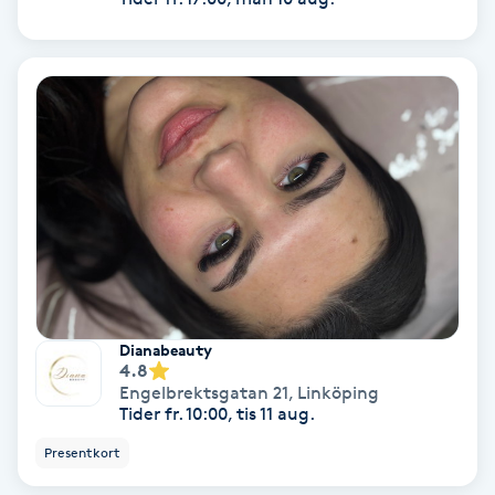
Keratinbehandling
Kinesiologi
Kinesisk medicin
Kiropraktik
Klangmassage
Klippning
Dianabeauty
4.8
Engelbrektsgatan 21
,
Linköping
Klippning & Slingor
Tider fr. 10:00, tis 11 aug.
Presentkort
Klippning ungdom