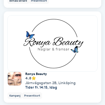
Betala senare
Presentkort
Ansiktsbehandling djuprengörande
B
Babylights
Balayage
Bambumassage
Barber
Ronya Beauty
Barnklippning
4.8
Järnvägsgatan 2B
,
Linköping
Tider fr. 14:15, Idag
BIAB
Kampanj
Presentkort
Blowout