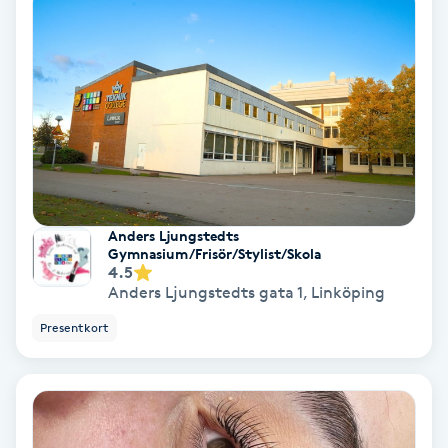
Regndroppsmassage
Reiki
Reikihealing
Reiki massage
Restorative Yoga
Anders Ljungstedts
Gymnasium/Frisör/Stylist/Skola
4.5
Rosacea
Anders Ljungstedts gata 1
,
Linköping
Presentkort
Rosenmetoden
Ryggmassage
S