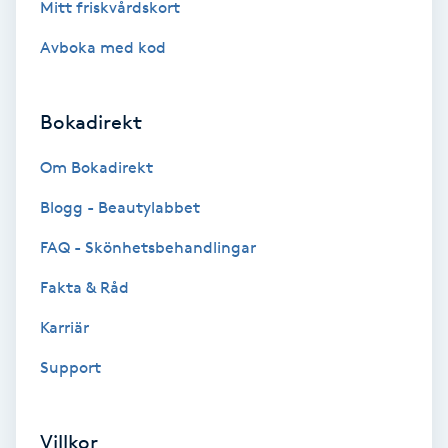
Mitt friskvårdskort
Svettbehandling
Avboka med kod
T
Tuina-massage
Bokadirekt
Om Bokadirekt
Taktil massage
Blogg - Beautylabbet
Tandblekning
FAQ - Skönhetsbehandlingar
Tandläkare
Fakta & Råd
Karriär
Tatuering
Support
Tatueringsborttagning
Villkor