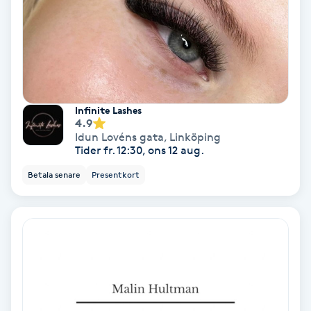
Lymfmassage
Läpptatuering
M
Makeup
Infinite Lashes
4.9
Manikyr & Pedikyr
Idun Lovéns gata
,
Linköping
Tider fr. 12:30, ons 12 aug.
Massage
Betala senare
Presentkort
Medial vägledning
Medicinsk massage
Meditation