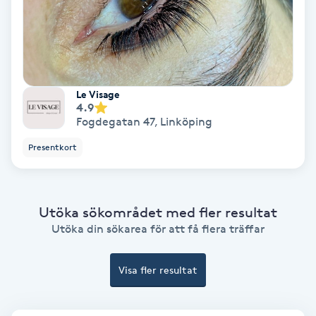
Skoinlägg
Skägg
Le Visage
Skäggfärgning
4.9
Fogdegatan 47
,
Linköping
Skäggklippning
Presentkort
Skäggtrimmning
Utöka sökområdet med fler resultat
Skönhet
Utöka din sökarea för att få flera träffar
Slingor
Visa fler resultat
Sockring