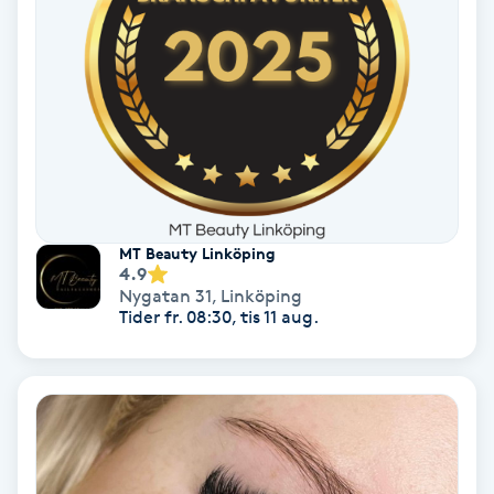
Laserbehandling
Lashlift Keratin
LED-ljusterapi
Liktornar
LPG
MT Beauty Linköping
4.9
Nygatan 31
,
Linköping
LPG-behandling
Tider fr. 08:30, tis 11 aug.
LPG-massage
Luggklippning