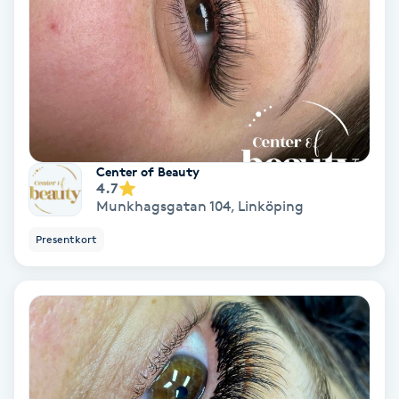
Samtalsterapi
Senioryoga
Shiatsu
Center of Beauty
Singelfransar
4.7
Munkhagsgatan 104
,
Linköping
Sjukgymnastik
Presentkort
Skalpmassage
Skinbooster
Sklerosering