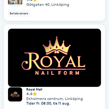
Götgatan 40
,
Linköping
Personlig tränare
Betala senare
Picolaser
Piercing
Pigmentbehandling
Pigmentfläckar
Plastikkirurgi
Royal Nail
Powder brows
4.6
Ekholmens centrum
,
Linköping
Tider fr. 08:00, tis 11 aug.
Power Yoga