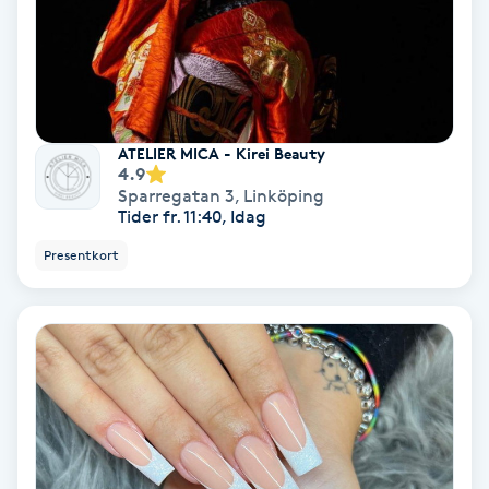
Fotmassage
Fotsvamp
Fotvård
ATELIER MICA - Kirei Beauty
4.9
Sparregatan 3
,
Linköping
Fransar
Tider fr. 11:40, Idag
Presentkort
Fransborttagning
Fransfärgning
Fransförlängning
Fransförlängning Megavolym