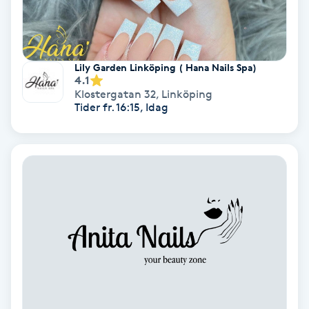
Fransförlängning Volym
Fransk manikyr
Lily Garden Linköping ( Hana Nails Spa)
4.1
Klostergatan 32
,
Linköping
Fransrengöring
Tider fr. 16:15, Idag
Frekvensterapi
Friskvård
Friskvårdsmassage
Frisör
Funktionsanalys