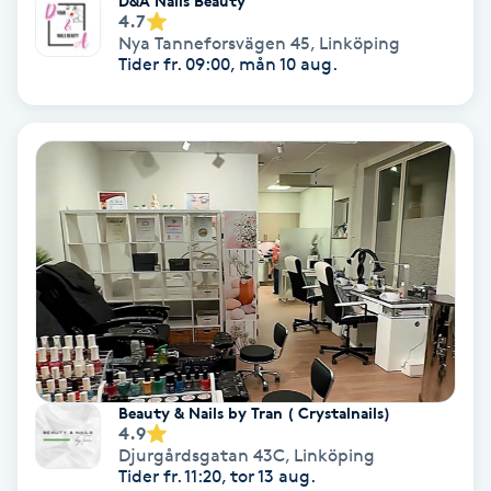
D&A Nails Beauty
4.7
Nya Tanneforsvägen 45
,
Linköping
Nagelvård
Tider fr. 09:00, mån 10 aug.
Naglar borttagning
Naglar reparation
Naprapati
Navelpiercing
NBE-massage
Beauty & Nails by Tran ( Crystalnails)
Ny frisyr
4.9
Djurgårdsgatan 43C
,
Linköping
O
Tider fr. 11:20, tor 13 aug.