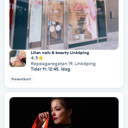
Extensions borttagning
Eyeliner-tatuering
F
Face framing
Lilian nails & beauty Linköping
Faceliftmassage
4.5
Repslagaregatan 19
,
Linköping
Tider fr. 12:45, Idag
Fet hårbotten
Presentkort
Fettreducering
Fibromassage
Fillers