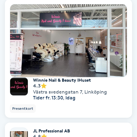
Osteopati
P
Paraffinbehandling
Pedikyr
Pensionärklippning
Winnie Nail & Beauty IHuset
Permanent
4.3
Västra svedengatan 7
,
Linköping
Tider fr. 13:30, Idag
Permanent hårborttagning
Presentkort
Permanent ögonbrynsmakeup
JL Professional AB
Personal shopper
4.8