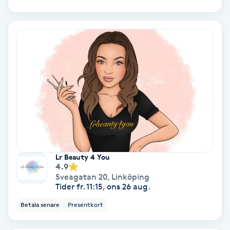
Olaplex
Olaplexbehandling
Ombre
Ombre brows
Ombre naglar
Optiker
Lr Beauty 4 You
4.9
Sveagatan 20
,
Linköping
Ortobionomi
Tider fr. 11:15, ons 26 aug.
Betala senare
Presentkort
Ortopedi