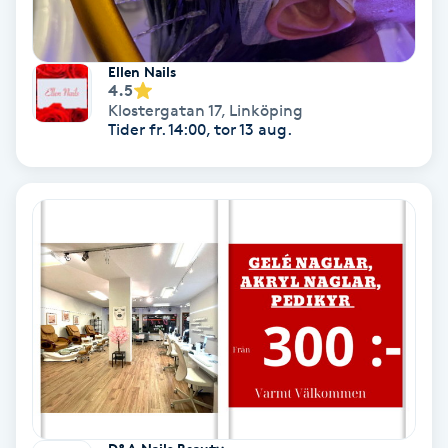
Nagelförlängning akryl
Ellen Nails
4.5
Nagelförlängning gelé
Klostergatan 17
,
Linköping
Tider fr. 14:00, tor 13 aug.
Nagelförlängning glasfiber
Nagelförlängning silke
Nagelförstärkning
Nagelklippning
Nagelsvamp
Nageltrång