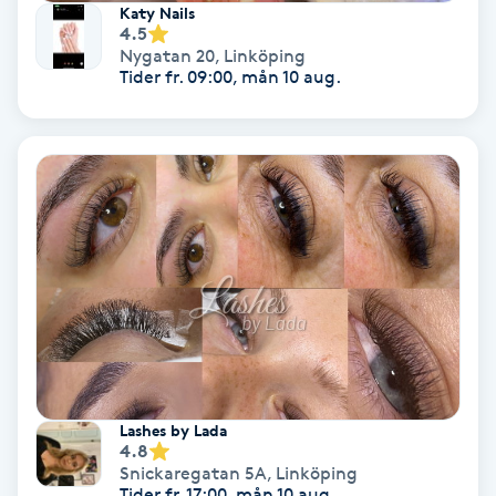
Katy Nails
4.5
IPL
Nygatan 20
,
Linköping
Tider fr. 09:00, mån 10 aug.
IPL hårborttagning
IR-massage
J
Japansk massage
K
K18
Katun fransar
Lashes by Lada
4.8
Snickaregatan 5A
,
Linköping
Kemisk peeling
Tider fr. 17:00, mån 10 aug.