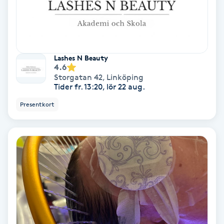
Medium
Megavolymfransar
Lashes N Beauty
4.6
Melasma
Storgatan 42
,
Linköping
Tider fr. 13:20, lör 22 aug.
Mesoterapi
Presentkort
MicroPen
Microshading
Mixfransar
N
Nagelförlängning