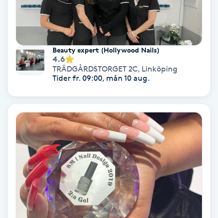
Gruppträning
Beauty expert (Hollywood Nails)
Gua Sha-massage
4.6
H
TRÄDGÅRDSTORGET 2C
,
Linköping
Tider fr. 09:00, mån 10 aug.
Hatha Yoga
Headspa
Healing
Herrklippning
HIFU