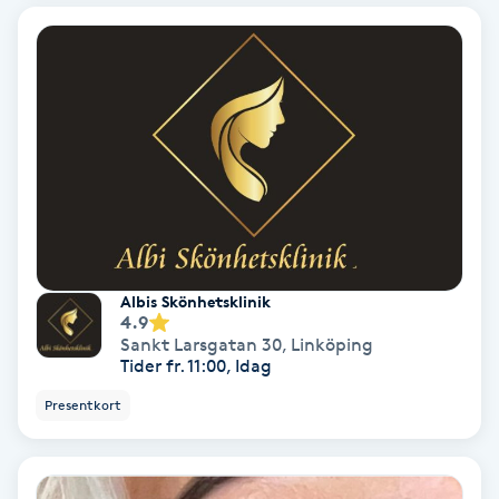
Bottenfärg
Brynformning
Brynfärgning
Brynplockning
Bröllopsuppsättning
Albis Skönhetsklinik
4.9
C
Sankt Larsgatan 30
,
Linköping
Tider fr. 11:00, Idag
Celluliter
Presentkort
Coachning