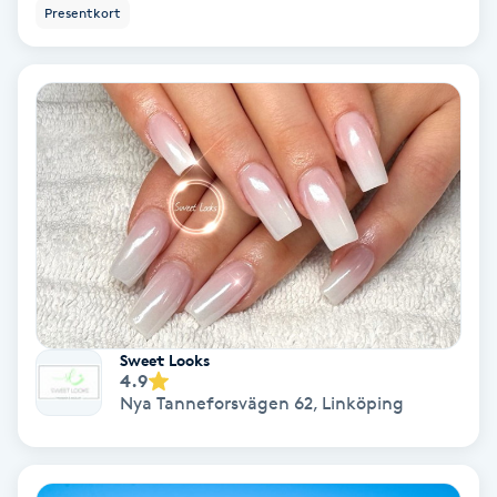
Presentkort
PRP (Platelet Rich Plasma)
PRX-T33
Psoriasis
PT
R
Radiofrekvens
Sweet Looks
4.9
Rakning
Nya Tanneforsvägen 62
,
Linköping
Reflexologi