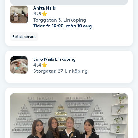
Anita Nails
Färgning
4.8
Torggatan 3
,
Linköping
Föning
Tider fr. 10:00, mån 10 aug.
G
Betala senare
Gel naglar
Euro Nails Linköping
4.4
Gelenaglar
Storgatan 27
,
Linköping
Gellack
Gellack med förstärkning
Gravidmassage
Gravidyoga