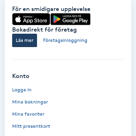
För en smidigare upplevelse
Spa
Spa manikyr & pedikyr
Bokadirekt för företag
Läs mer
Företagsinloggning
Spa-manikyr
Spa-pedikyr
Konto
Spraytan
Logga in
Stylist
Mina bokningar
Sugaring
Mina favoriter
Mitt presentkort
Svensk massage