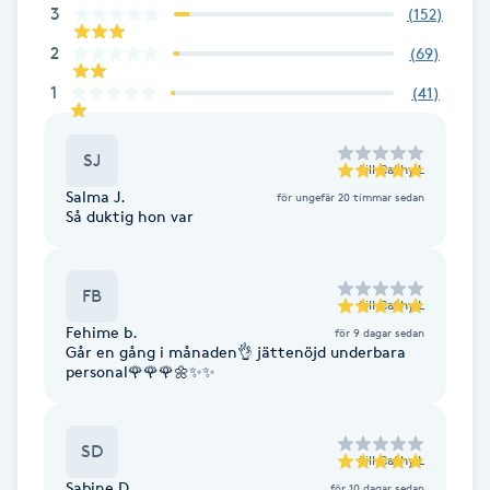
3
(
152
)
Fransk manikyr
2
(
69
)
Fransrengöring
1
(
41
)
Frekvensterapi
SJ
till
Cathy L
Salma J.
för ungefär 20 timmar sedan
Friskvård
Så duktig hon var
Friskvårdsmassage
FB
till
Cathy L
Frisör
Fehime b.
för 9 dagar sedan
Går en gång i månaden👌 jättenöjd underbara
personal🌹🌹🌹🌼✨️✨️
Funktionsanalys
Färgning
SD
till
Cathy L
Sabine D.
för 10 dagar sedan