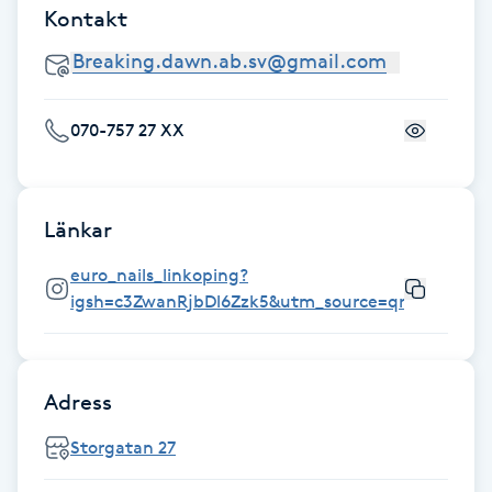
Kontakt
Gua Sha-massage
H
070-757 27 XX
Hatha Yoga
Headspa
Länkar
Healing
euro_nails_linkoping?
igsh=c3ZwanRjbDl6Zzk5&utm_source=qr
Herrklippning
HIFU
Adress
Hollywood Peel
Storgatan 27