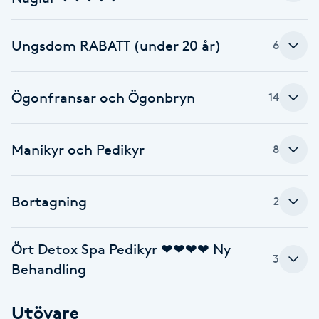
Cryoterapi
D
Ungsdom RABATT (under 20 år)
6
Damklippning
Ögonfransar och Ögonbryn
14
Dermapen
Diamantslipning
Manikyr och Pedikyr
8
E
Enzympeeling
Bortagning
2
Extensions
Ört Detox Spa Pedikyr ❤❤❤❤ Ny
3
Behandling
Extensions borttagning
Utövare
Eyeliner-tatuering