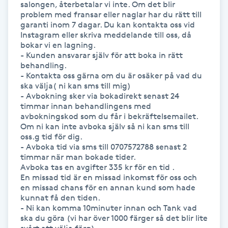
salongen, återbetalar vi inte. Om det blir 
problem med fransar eller naglar har du rätt till 
IPL hårborttagning
garanti inom 7 dagar. Du kan kontakta oss vid 
Instagram eller skriva meddelande till oss, då 
bokar vi en lagning.

IR-massage
- Kunden ansvarar själv för att boka in rätt 
J
behandling. 

- Kontakta oss gärna om du är osäker på vad du 
ska välja( ni kan sms till mig)

Japansk massage
- Avbokning sker via bokadirekt senast 24 
K
timmar innan behandlingens med 
avbokningskod som du får i bekräftelsemailet. 
Om ni kan inte avboka själv så ni kan sms till 
K18
oss.g tid för dig. 

- Avboka tid via sms till 0707572788 senast 2 
Katun fransar
timmar när man bokade tider. 

Avboka tas en avgifter 335 kr för en tid .

En missad tid är en missad inkomst för oss och 
Kemisk peeling
en missad chans för en annan kund som hade 
kunnat få den tiden.

- Ni kan komma 10minuter innan och Tank vad 
Keratinbehandling
ska du göra (vi har över 1000 färger så det blir lite 