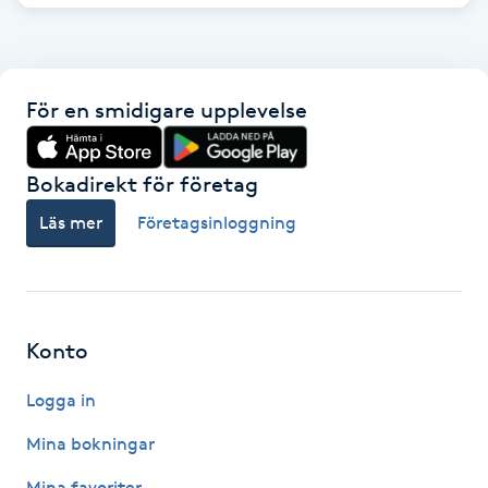
Kosmetisk tatuering
Kostrådgivning
För en smidigare upplevelse
Kroppsinpackning
Bokadirekt för företag
Kroppspeeling
Läs mer
Företagsinloggning
Käkledsbehandling
Kärlbehandling
Konto
L
Logga in
Laserbehandling
Mina bokningar
Lashlift Keratin
Mina favoriter