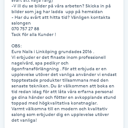
svårt att välja färg)

-V ill du se bilder på våra arbeten? Skicka in på 
Kinesiologi
bilder som jag har ladda  upp på hemsidan

- Har du svårt att hitta tid? Vänligen kontakta 
salongen 

Kinesisk medicin
070 757 27 88

Tack för alla Kunder !

Kiropraktik
OBS:

Euro Nails i Linköping grundades 2016 .

Klangmassage
Vi erbjuder er det finaste inom professionell 
nagelvård, spa pedikyr och 
ögonfransförlängning . För att erbjuda er en 
Klippning
upplevelse utöver det vanliga använder vi endast 
topptestade produkter tillsammans med den 
senaste tekniken. Du är välkommen att boka en 
Klippning & Slingor
tid redan idag för att låta våra erfarna personal 
ge dina händer och fötter en avkopplande stund 
toppad med högkvalitativa konstnaglar.

Klippning ungdom
Varmt välkomna till en modern och kvalitativ 
salong som erbjuder dig en upplevelse utöver 
Koppningsmassage