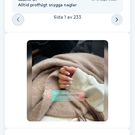
Alltid proffsigt snygga naglar
Föning
G
Sida
1
av
233
Gel naglar
Gelenaglar
Gellack
Gellack med förstärkning
Gravidmassage
Gravidyoga
Gruppträning