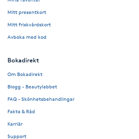
Mitt presentkort
LED-ljusterapi
Mitt friskvårdskort
Liktornar
Avboka med kod
LPG
Bokadirekt
LPG-behandling
Om Bokadirekt
LPG-massage
Blogg - Beautylabbet
FAQ - Skönhetsbehandlingar
Luggklippning
Fakta & Råd
Lymfmassage
Karriär
Support
Läpptatuering