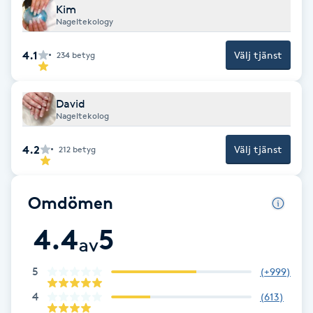
Kim
Fotsvamp
Nageltekology
Fotvård
4.1
Välj tjänst
234
betyg
Fransar
David
Nageltekolog
Fransborttagning
4.2
Välj tjänst
212
betyg
Fransfärgning
Omdömen
Fransförlängning
4.4
5
av
Fransförlängning Megavolym
5
(
+999
)
Fransförlängning Volym
4
(
613
)