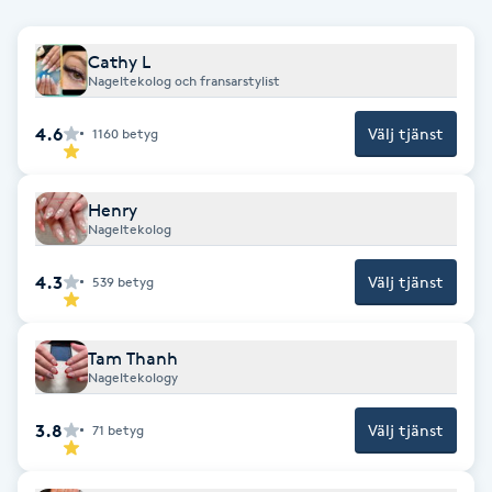
F
Cathy L
Nageltekolog och fransarstylist
Face framing
4.6
Välj tjänst
1160
betyg
Faceliftmassage
Fet hårbotten
Henry
Nageltekolog
Fettreducering
4.3
Välj tjänst
539
betyg
Fibromassage
Tam Thanh
Nageltekology
Fillers
3.8
Välj tjänst
71
betyg
Fotmassage