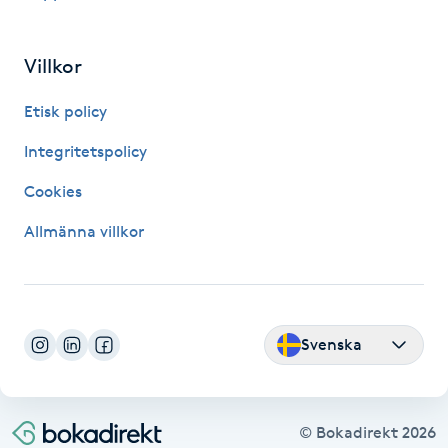
M
Villkor
Makeup
Etisk policy
Manikyr & Pedikyr
Integritetspolicy
Massage
Cookies
Allmänna villkor
Medial vägledning
Medicinsk massage
Svenska
Meditation
Medium
© Bokadirekt
2026