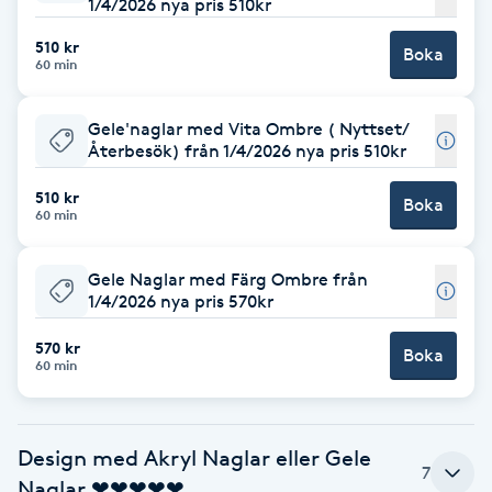
1/4/2026 nya pris 510kr
Brynformning
510 kr
Boka
60 min
Brynfärgning
Gele'naglar med Vita Ombre ( Nyttset/
Återbesök) från 1/4/2026 nya pris 510kr
Brynplockning
510 kr
Boka
60 min
Bröllopsuppsättning
C
Gele Naglar med Färg Ombre från
1/4/2026 nya pris 570kr
Celluliter
570 kr
Boka
60 min
Coachning
Color correction
Design med Akryl Naglar eller Gele
7
Naglar ❤❤❤❤❤