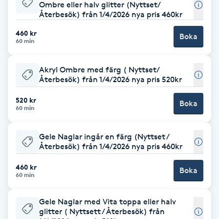
Ombre eller halv glitter (Nyttset/
Återbesök) från 1/4/2026 nya pris 460kr
Babylights
460 kr
Boka
60 min
Balayage
Akryl Ombre med färg ( Nyttset/
Bambumassage
Återbesök) från 1/4/2026 nya pris 520kr
Barber
520 kr
Boka
60 min
Barnklippning
Gele Naglar ingår en färg (Nyttset /
Återbesök) från 1/4/2026 nya pris 460kr
BIAB
460 kr
Boka
60 min
Blowout
Gele Naglar med Vita toppa eller halv
Bottenfärg
glitter ( Nyttsett / Återbesök) från