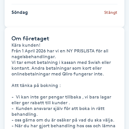
Hårborttagning
Söndag
Stängt
Hårbottenbehandling
Hårförlängning
Om företaget
Kära kunden!

Från 1 April 2026 har vi en NY PRISLISTA för all 
Hårvård
nagelsbehandlingar.

Vi tar emot betalning i kassan med Swish eller 
Hälsa
kontant. Andra betalningar som kort eller 
onlinebetalningar med Qliro fungerar inte.

Hälsprickor
Att tänka på bokning :

I
-  Vi kan inte ger pengar tillbaka , vi bara lagar 
eller ger rabatt till kunder .

Idrottsmassage
-  Kunden ansvarar själv för att boka in rätt 
behandling.

- oss gärna om du är osäker på vad du ska välja.

IPL
- När du har gjort behandling hos oss och lämna 