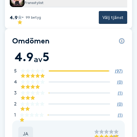
Cryoterapi
Fransstylist
D
4.9
Välj tjänst
99
betyg
Damklippning
Omdömen
Dermapen
4.9
5
av
Diamantslipning
E
5
(
97
)
4
(
0
)
Enzympeeling
3
(
1
)
Extensions
2
(
0
)
1
(
1
)
Extensions borttagning
JA
Eyeliner-tatuering
till
C