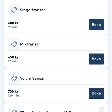
Babylights
Singelfransar
Balayage
600 kr
Boka
90 min
Bambumassage
Mixfransar
Barber
650 kr
Boka
90 min
Barnklippning
Volymfransar
BIAB
700 kr
Blowout
Boka
120 min
Bottenfärg