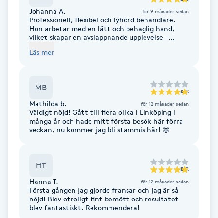
Johanna A.
för 9 månader sedan
F
Professionell, flexibel och lyhörd behandlare.
Hon arbetar med en lätt och behaglig hand,
Face framing
vilket skapar en avslappnande upplevelse –
många somnar till och med under behandlingen.
Läs mer
Resultatet är alltid mycket gott, och vid akuta
behov försöker hon alltid hitta en tid så snart
Faceliftmassage
som möjligt. Jag kan varmt rekommendera
henne. Hon gör alltid sitt yttersta för att
MB
säkerställa att kunderna är nöjda och får hög
Fet hårbotten
till
C
kvalitet och värde för pengarna.
Mathilda b.
för 12 månader sedan
Väldigt nöjd! Gått till flera olika i Linköping i
Fettreducering
många år och hade mitt första besök här förra
veckan, nu kommer jag bli stammis här! 🤩
Fibromassage
HT
till
C
Fillers
Hanna T.
för 12 månader sedan
Första gången jag gjorde fransar och jag är så
nöjd! Blev otroligt fint bemött och resultatet
Fotmassage
blev fantastiskt. Rekommendera!