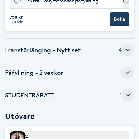
”Extra” Volymfransar påfyllning
Brynformning
750 kr
Boka
120 min
Brynfärgning
Brynplockning
Fransförlänging - Nytt set
4
Bröllopsuppsättning
Påfyllning - 2 veckor
1
C
Celluliter
STUDENTRABATT
1
Coachning
Utövare
Color correction
C