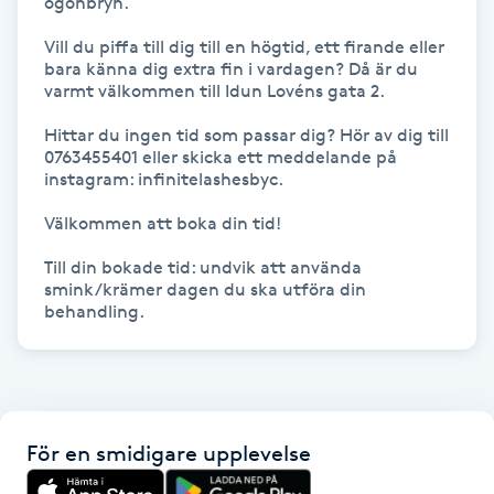
ögonbryn. 

Vill du piffa till dig till en högtid, ett firande eller 
Gua Sha-massage
bara känna dig extra fin i vardagen? Då är du 
H
varmt välkommen till Idun Lovéns gata 2.

Hittar du ingen tid som passar dig? Hör av dig till 
Hatha Yoga
0763455401 eller skicka ett meddelande på 
instagram: infinitelashesbyc.

Headspa
Välkommen att boka din tid!

Healing
Till din bokade tid: undvik att använda 
smink/krämer dagen du ska utföra din 
behandling.
Herrklippning
HIFU
Hollywood Peel
För en smidigare upplevelse