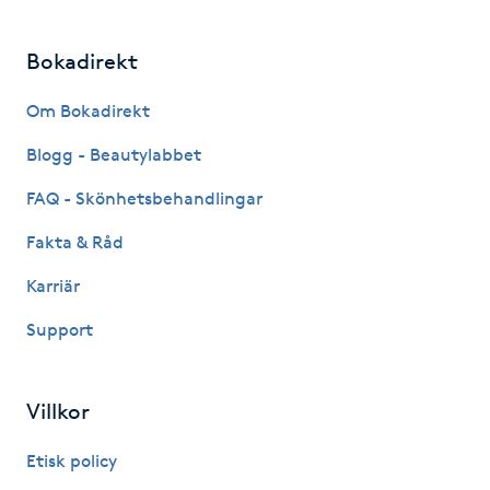
Hårborttagning
Bokadirekt
Hårbottenbehandling
Om Bokadirekt
Hårförlängning
Blogg - Beautylabbet
Hårvård
FAQ - Skönhetsbehandlingar
Fakta & Råd
Hälsa
Karriär
Hälsprickor
Support
I
Idrottsmassage
Villkor
Etisk policy
IPL