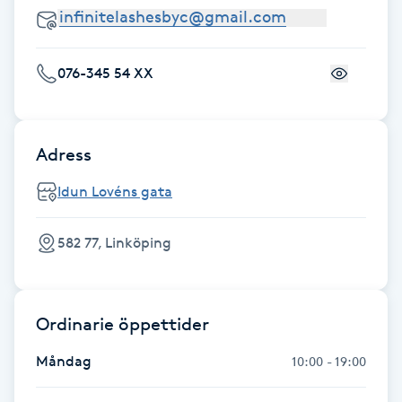
Fransk manikyr
Fransrengöring
076-345 54 XX
Frekvensterapi
Adress
Friskvård
Idun Lovéns gata
Friskvårdsmassage
582 77, Linköping
Frisör
Funktionsanalys
Ordinarie öppettider
Måndag
10:00 - 19:00
Färgning