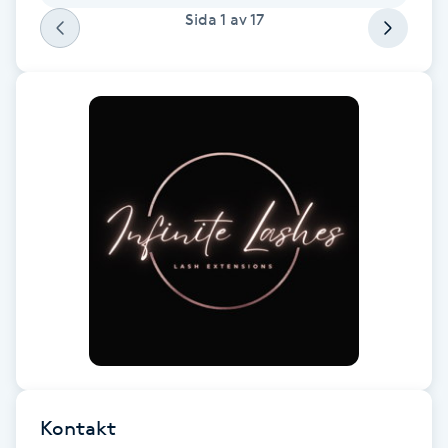
Sida
1
av
17
Fotsvamp
Fotvård
Fransar
Fransborttagning
Fransfärgning
Fransförlängning
Fransförlängning Megavolym
Fransförlängning Volym
Kontakt