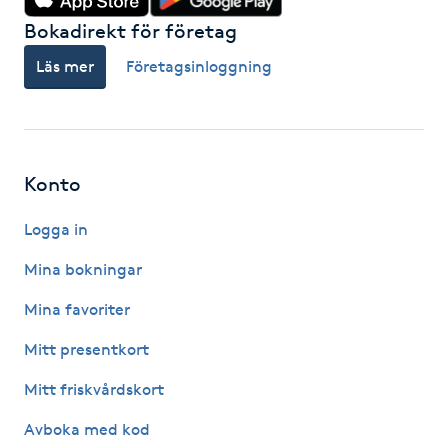
Hot Stone Massage
Bokadirekt för företag
Läs mer
Företagsinloggning
Hot yoga
Hudföryngring
Huduppstramning
Konto
Logga in
Hudvård
Mina bokningar
Hyaluronsyra
Mina favoriter
Hyperhidros
Mitt presentkort
Mitt friskvårdskort
Hypnos
Avboka med kod