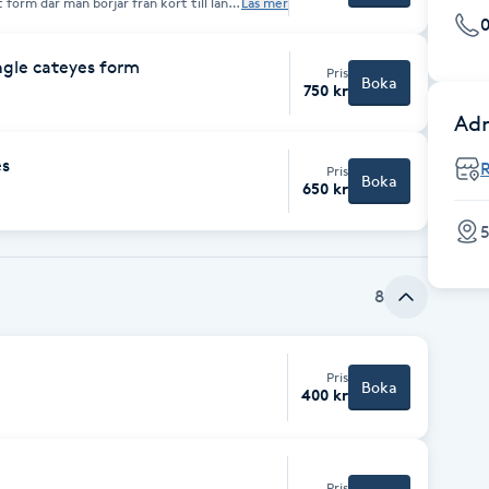
form där man börjar från kort till lång
Läs mer
lken size beror på hur lång kunder önskar
0
ngle cateyes form
Pris
Boka
750 kr
Adr
es
Pris
Boka
650 kr
5
8
Pris
Boka
400 kr
Pris