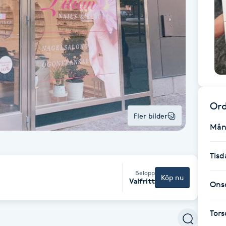
Ord
Fler bilder
Mån
Tisd
Belopp
Köp nu
Valfritt
Ons
Tor