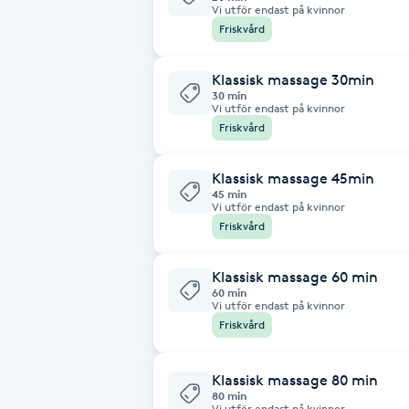
Cryoterapi
Vi utför endast på kvinnor
Friskvård
D
Klassisk massage 30min
Damklippning
30 min
Vi utför endast på kvinnor
Friskvård
Dermapen
Klassisk massage 45min
Diamantslipning
45 min
Vi utför endast på kvinnor
E
Friskvård
Enzympeeling
Klassisk massage 60 min
60 min
Vi utför endast på kvinnor
Extensions
Friskvård
Extensions borttagning
Klassisk massage 80 min
80 min
Vi utför endast på kvinnor