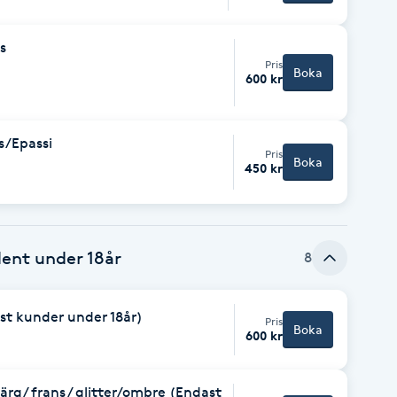
s
Pris
Boka
600 kr
s/Epassi
Pris
Boka
450 kr
ent under 18år
8
st kunder under 18år)
Pris
Boka
600 kr
ärg/ frans / glitter/ombre (Endast