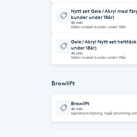
Fransk manikyr
Nytt set Gele / Akryl med fär
kunder under 18år)
45 min
Fransrengöring
Gäller endast kunder under 18år.
Gele / Akryl Nytt set helttä
Frekvensterapi
under 18år)
45 min
Gäller endast kunder under 18år.
Friskvård
Friskvårdsmassage
Browlift
Frisör
Browlift
45 min
Funktionsanalys
ögonbryns böjning, ingår plockning oc
Färgning