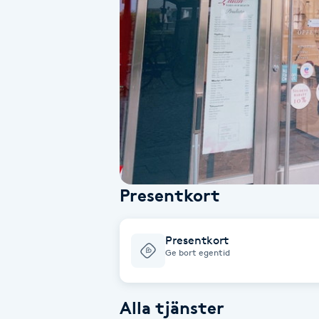
Alternativmedicin
Andningsmassage
Ansiktslyft utan kirurgi
Aromamassage
Ashtanga Yoga
Presentkort
Ayurveda
Presentkort
Ayurvedisk Massage
Ge bort egentid
Ansiktsbehandling djuprengörande
Alla tjänster
B