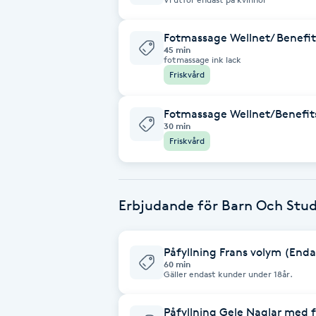
Eyeliner-tatuering
F
Fotmassage Wellnet/ Benefit
45 min
Face framing
fotmassage ink lack
Friskvård
Faceliftmassage
Fotmassage Wellnet/Benefit
30 min
Fet hårbotten
Friskvård
Fettreducering
Erbjudande för Barn Och Stud
Fibromassage
Påfyllning Frans volym (Enda
Fillers
60 min
Gäller endast kunder under 18år.
Fotmassage
Påfyllning Gele Naglar med f