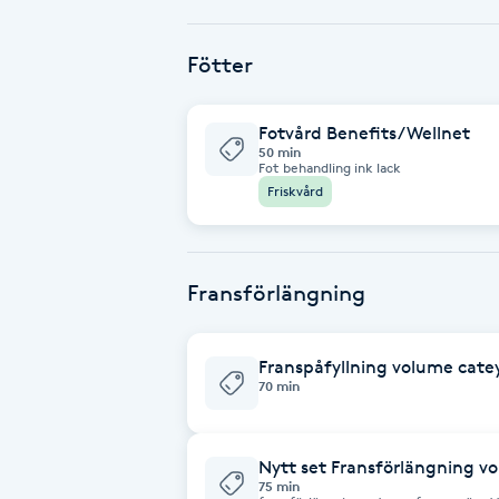
Babylights
Fötter
Balayage
Fotvård Benefits/Wellnet
50 min
Fot behandling ink lack
Bambumassage
Friskvård
Barber
Fransförlängning
Barnklippning
BIAB
Franspåfyllning volume cate
70 min
Blowout
Nytt set Fransförlängning v
Bottenfärg
75 min