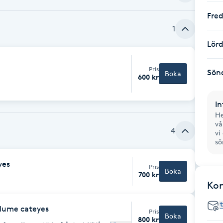
Fre
1
Lör
Pris
Sön
Boka
600 kr
In
He
vå
4
vi
sö
yes
Pris
Boka
700 kr
Ko
olume cateyes
Pris
Boka
800 kr