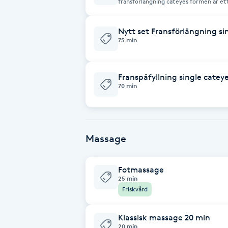
fransförlängning cateyes formen är ett 
från början till slutet av fransarna. vi
Brynformning
Nytt set Fransförlängning si
75 min
Brynfärgning
Franspåfyllning single catey
Brynplockning
70 min
Bröllopsuppsättning
C
Massage
Celluliter
Fotmassage
Coachning
25 min
Friskvård
Color correction
Klassisk massage 20 min
20 min