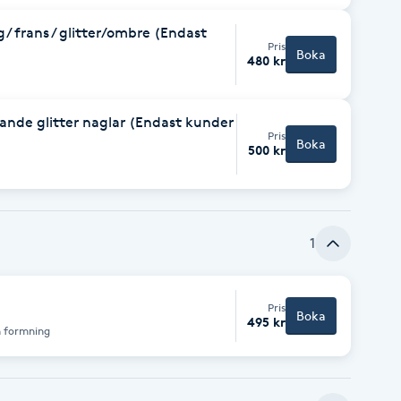
g/ frans / glitter/ombre (Endast
Pris
Boka
480 kr
ckande glitter naglar (Endast kunder
Pris
Boka
500 kr
1
Pris
Boka
495 kr
h formning