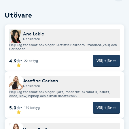
Brynformning
Utövare
Brynfärgning
Ana Lakic
Danslärare
Brynplockning
Hej! Jag tar emot bokningar i Artistic Ballroom, Standard(Vals) och
Caribbean.
Bröllopsuppsättning
4.9
Välj tjänst
22
betyg
C
Josefine Carlson
Celluliter
Danslärare
Hej! Jag tar emot bokningar i jazz, modernt, akrobatik, balett,
disco, slow, hiphop och allmän dansteknik.
Coachning
5.0
Välj tjänst
179
betyg
Color correction