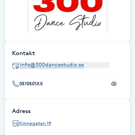
Fransk manikyr
Fransrengöring
Frekvensterapi
Kontakt
Friskvård
Friskvårdsmassage
0510501XX
Frisör
Funktionsanalys
Adress
Kinnegatan 19
Färgning