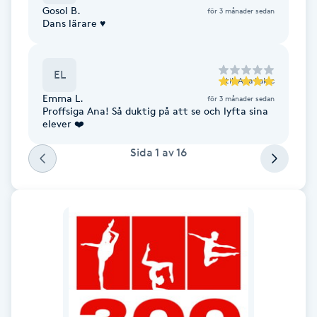
Gosol B.
för 3 månader sedan
Fotsvamp
Dans lärare ♥️
Fotvård
EL
till
Ana Lakic
Fransar
Emma L.
för 3 månader sedan
Proffsiga Ana! Så duktig på att se och lyfta sina
elever ❤️
Fransborttagning
Sida
1
av
16
Fransfärgning
Fransförlängning
Fransförlängning Megavolym
Fransförlängning Volym