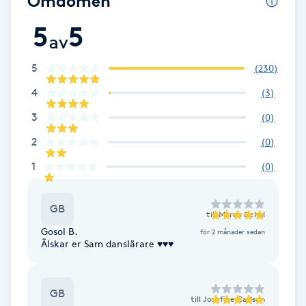
Omdömen
F
5
5
av
Face framing
5
(
230
)
Faceliftmassage
4
(
3
)
3
(
0
)
Fet hårbotten
2
(
0
)
1
Fettreducering
(
0
)
Fibromassage
GB
till
Marco Behal
Gosol B.
för 2 månader sedan
Fillers
Älskar er Sam danslärare ♥️♥️♥️
Fotmassage
GB
till
Josefine Carlson