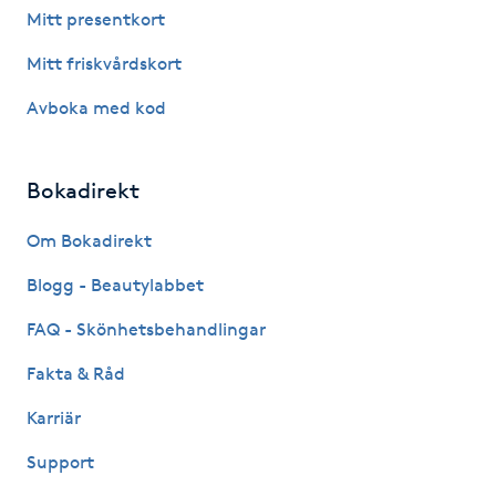
Hårborttagning
Mitt presentkort
Mitt friskvårdskort
Hårbottenbehandling
Avboka med kod
Hårförlängning
Bokadirekt
Hårvård
Om Bokadirekt
Hälsa
Blogg - Beautylabbet
Hälsprickor
FAQ - Skönhetsbehandlingar
I
Fakta & Råd
Idrottsmassage
Karriär
Support
IPL