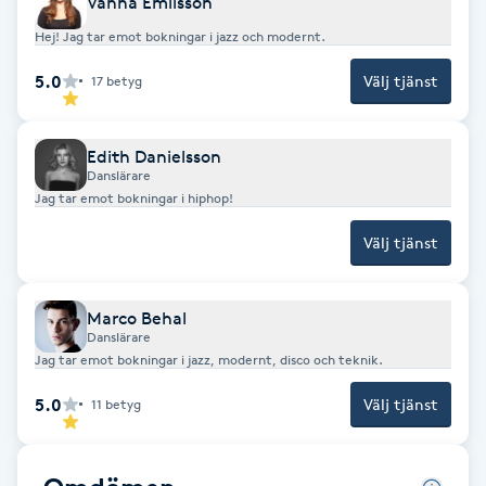
Vanna Emilsson
Cryoterapi
Hej! Jag tar emot bokningar i jazz och modernt.
D
5.0
Välj tjänst
17
betyg
Damklippning
Dermapen
Edith Danielsson
Danslärare
Jag tar emot bokningar i hiphop!
Diamantslipning
Välj tjänst
E
Enzympeeling
Marco Behal
Danslärare
Extensions
Jag tar emot bokningar i jazz, modernt, disco och teknik.
5.0
Välj tjänst
11
betyg
Extensions borttagning
Eyeliner-tatuering