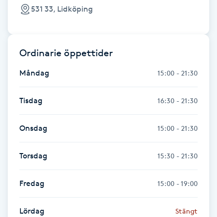
531 33, Lidköping
Föning
G
Gel naglar
Ordinarie öppettider
Måndag
15:00 - 21:30
Gelenaglar
Tisdag
16:30 - 21:30
Gellack
Onsdag
15:00 - 21:30
Gellack med förstärkning
Torsdag
15:30 - 21:30
Gravidmassage
Fredag
15:00 - 19:00
Gravidyoga
Lördag
Gruppträning
Stängt