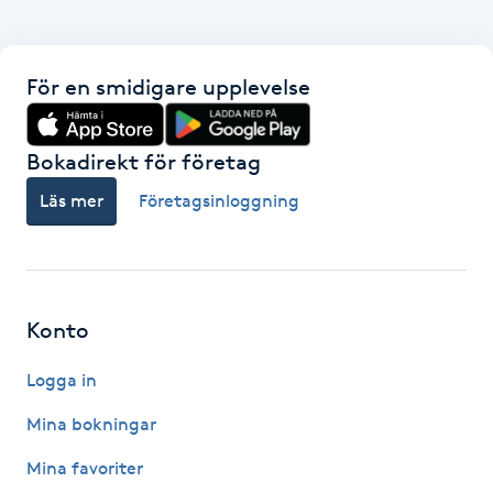
Hot Stone Massage
Hot yoga
För en smidigare upplevelse
Hudföryngring
Bokadirekt för företag
Huduppstramning
Läs mer
Företagsinloggning
Hudvård
Hyaluronsyra
Konto
Logga in
Hyperhidros
Mina bokningar
Hypnos
Mina favoriter