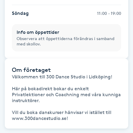
Gua Sha-massage
Söndag
11:00 - 19:00
H
Info om öppettider
Hatha Yoga
Observera att öppettiderna förändras i samband
med skollov.
Headspa
Om företaget
Healing
Välkommen till 300 Dance Studio i Lidköping! 

Herrklippning
Här på bokadirekt bokar du enkelt 
Privatlektioner och Coachning med våra kunniga 
instruktörer.

HIFU
Vill du boka danskurser hänvisar vi istället till 
www.300dancestudio.se!
Hollywood Peel