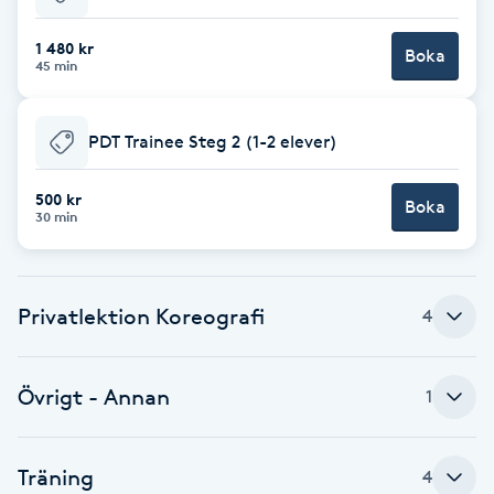
Babylights
1 480 kr
Boka
45 min
Balayage
PDT Trainee Steg 2 (1-2 elever)
Bambumassage
500 kr
Boka
30 min
Barber
Barnklippning
Privatlektion Koreografi
4
BIAB
Övrigt - Annan
1
Blowout
Bottenfärg
Träning
4