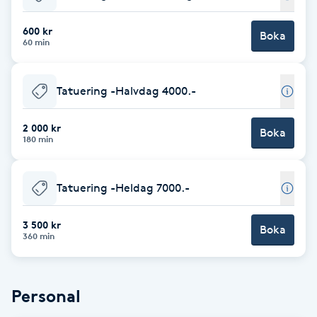
Babylights
600 kr
Boka
60 min
Balayage
Tatuering -Halvdag 4000.-
Bambumassage
2 000 kr
Boka
180 min
Barber
Barnklippning
Tatuering -Heldag 7000.-
BIAB
3 500 kr
Boka
360 min
Blowout
Personal
Bottenfärg