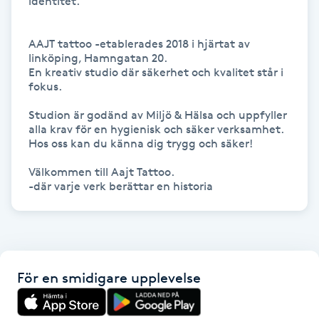
identitet.

Gua Sha-massage
AAJT tattoo -etablerades 2018 i hjärtat av 
H
linköping, Hamngatan 20.

En kreativ studio där säkerhet och kvalitet står i 
fokus.

Hatha Yoga
Studion är godänd av Miljö & Hälsa och uppfyller 
Headspa
alla krav för en hygienisk och säker verksamhet.

Hos oss kan du känna dig trygg och säker!

Healing
Välkommen till Aajt Tattoo. 

Herrklippning
HIFU
För en smidigare upplevelse
Hollywood Peel