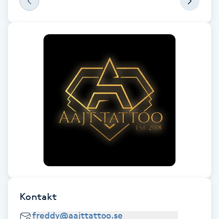
F
Face framing
Faceliftmassage
Fet hårbotten
Fettreducering
Fibromassage
Fillers
Kontakt
Fotmassage