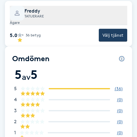
Freddy
Brynformning
TATUERARE
Ägare
Brynfärgning
5.0
Välj tjänst
36
betyg
Brynplockning
Omdömen
Bröllopsuppsättning
5
5
C
av
Celluliter
5
(
36
)
4
(
0
)
Coachning
3
(
0
)
Color correction
2
(
0
)
1
(
0
)