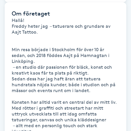
Föning
Om företaget
G
Hallå!

Freddy heter jag  – tatuerare och grundare av 
Gel naglar
Aajt Tattoo.

Gelenaglar
Min resa började i Stockholm för över 10 år 
sedan, och 2018 föddes Aajt på Hamnagtan i 
Linköping.

Gellack
 – en studio där passionen för bläck, konst och 
kreativt kaos får ta plats på riktigt. 

Gellack med förstärkning
Sedan dess har jag haft äran att tatuera 
hundratals nöjda kunder, både i studion och på 
mässor och events runt om i landet.

Gravidmassage
Konsten har alltid varit en central del av mitt liv. 

Med rötter i graffiti och streetart har mitt 
Gravidyoga
uttryck utvecklats till att idag omfatta 
tatueringar, canvas och unika kläddesigner

 – allt med en personlig touch och stark 
Gruppträning