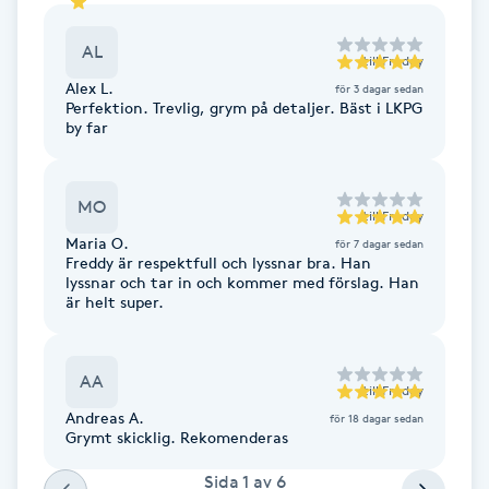
Cryoterapi
D
AL
till
Freddy
Alex L.
för 3 dagar sedan
Damklippning
Perfektion. Trevlig, grym på detaljer. Bäst i LKPG
by far
Dermapen
MO
Diamantslipning
till
Freddy
Maria O.
för 7 dagar sedan
E
Freddy är respektfull och lyssnar bra. Han
lyssnar och tar in och kommer med förslag. Han
Enzympeeling
är helt super.
Extensions
AA
till
Freddy
Andreas A.
för 18 dagar sedan
Extensions borttagning
Grymt skicklig. Rekomenderas
Sida
1
av
6
Eyeliner-tatuering