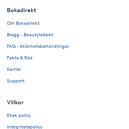
Hårborttagning
Bokadirekt
Hårbottenbehandling
Om Bokadirekt
Blogg - Beautylabbet
Hårförlängning
FAQ - Skönhetsbehandlingar
Hårvård
Fakta & Råd
Hälsa
Karriär
Support
Hälsprickor
I
Villkor
Idrottsmassage
Etisk policy
IPL
Integritetspolicy