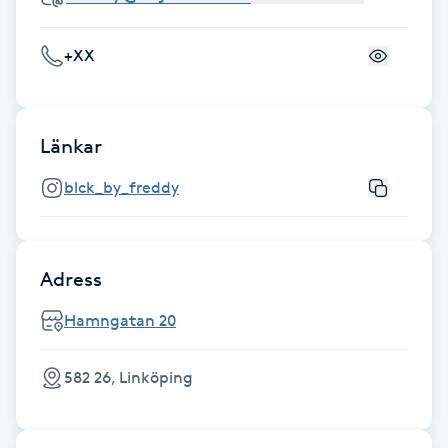
Fotsvamp
+XX
Fotvård
Fransar
Länkar
blck_by_freddy
Fransborttagning
Fransfärgning
Adress
Fransförlängning
Hamngatan 20
Fransförlängning Megavolym
582 26, Linköping
Fransförlängning Volym