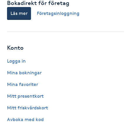
Bokadirekt för företag
Hot Stone Massage
Läs mer
Företagsinloggning
Hot yoga
Hudföryngring
Konto
Huduppstramning
Logga in
Hudvård
Mina bokningar
Mina favoriter
Hyaluronsyra
Mitt presentkort
Hyperhidros
Mitt friskvårdskort
Hypnos
Avboka med kod