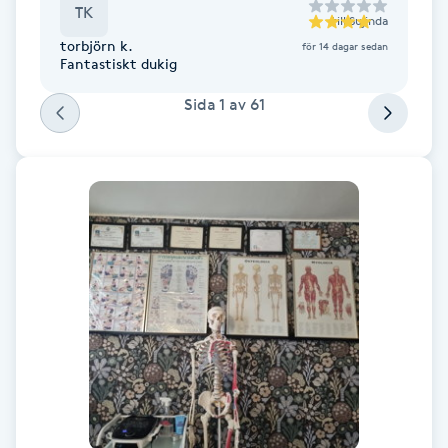
TK
till
Sujinda
F
torbjörn k.
för 14 dagar sedan
Fantastiskt dukig
Face framing
Sida
1
av
61
Faceliftmassage
Fet hårbotten
Fettreducering
Fibromassage
Fillers
Fotmassage