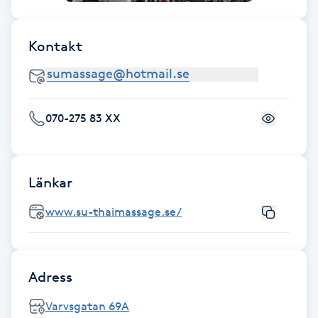
Fotsvamp
Kontakt
Fotvård
Fransar
070-275 83 XX
Fransborttagning
Fransfärgning
Länkar
www.su-thaimassage.se/
Fransförlängning
Fransförlängning Megavolym
Adress
Fransförlängning Volym
Varvsgatan 69A