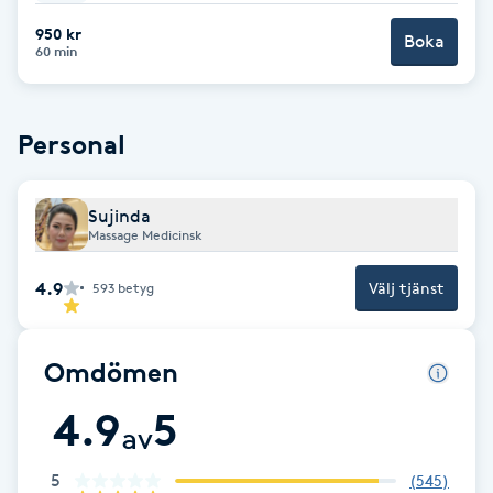
950 kr
Brynformning
Boka
60 min
Brynfärgning
Personal
Brynplockning
Sujinda
Bröllopsuppsättning
Massage Medicinsk
C
4.9
Välj tjänst
593
betyg
Celluliter
Omdömen
Coachning
4.9
5
av
Color correction
5
(
545
)