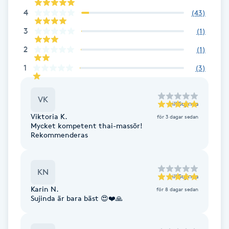
Cryoterapi
4
(
43
)
D
3
(
1
)
Damklippning
2
(
1
)
1
(
3
)
Dermapen
VK
Diamantslipning
till
Sujinda
E
Viktoria K.
för 3 dagar sedan
Mycket kompetent thai-massör!
Rekommenderas
Enzympeeling
Extensions
KN
till
Sujinda
Karin N.
för 8 dagar sedan
Extensions borttagning
Sujinda är bara bäst 😍❤️🙏
Eyeliner-tatuering