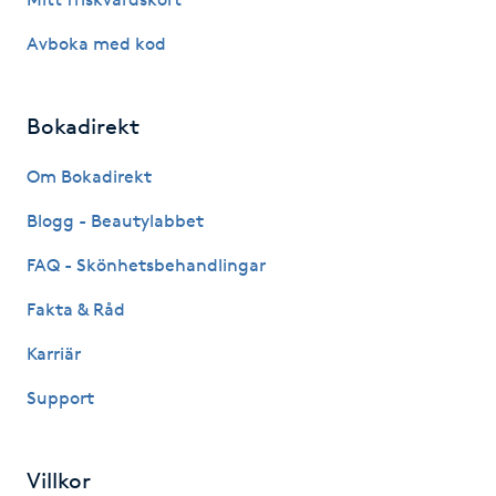
Hot Stone Massage
Avboka med kod
Hot yoga
Bokadirekt
Hudföryngring
Om Bokadirekt
Huduppstramning
Blogg - Beautylabbet
Hudvård
FAQ - Skönhetsbehandlingar
Fakta & Råd
Hyaluronsyra
Karriär
Hyperhidros
Support
Hypnos
Villkor