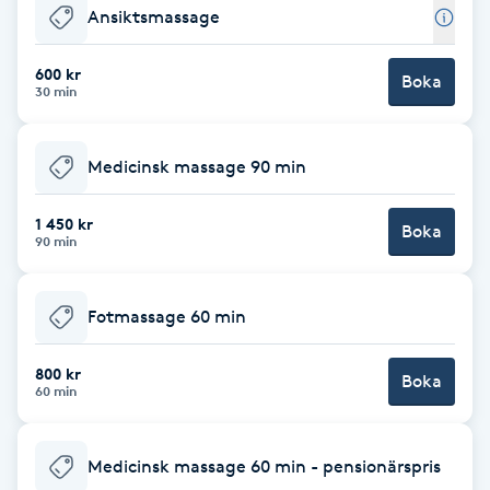
Ansiktsmassage
Babylights
600 kr
Boka
30 min
Balayage
Bambumassage
Medicinsk massage 90 min
Barber
1 450 kr
Boka
90 min
Barnklippning
Fotmassage 60 min
BIAB
800 kr
Boka
60 min
Blowout
Medicinsk massage 60 min - pensionärspris
Bottenfärg