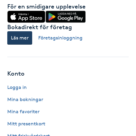
För en smidigare upplevelse
Gua Sha-massage
H
Bokadirekt för företag
Hatha Yoga
Läs mer
Företagsinloggning
Headspa
Healing
Konto
Logga in
Herrklippning
Mina bokningar
HIFU
Mina favoriter
Hollywood Peel
Mitt presentkort
Mitt friskvårdskort