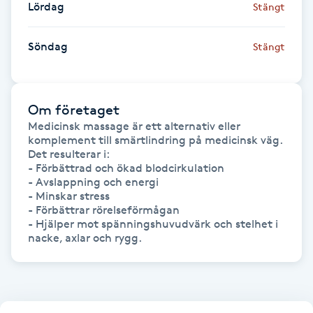
Lördag
Stängt
Föning
G
Söndag
Stängt
Gel naglar
Om företaget
Gelenaglar
Medicinsk massage är ett alternativ eller 
komplement till smärtlindring på medicinsk väg. 
Gellack
Det resulterar i:

- Förbättrad och ökad blodcirkulation

- Avslappning och energi

Gellack med förstärkning
- Minskar stress

- Förbättrar rörelseförmågan

- Hjälper mot spänningshuvudvärk och stelhet i 
Gravidmassage
Gravidyoga
Gruppträning