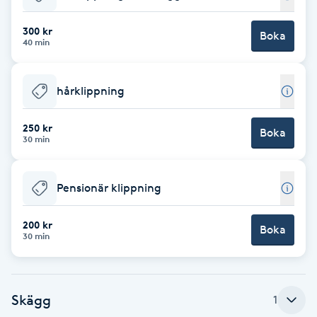
Babylights
300 kr
Boka
40 min
Balayage
hårklippning
Bambumassage
250 kr
Boka
30 min
Barber
Barnklippning
Pensionär klippning
BIAB
200 kr
Boka
30 min
Blowout
Skägg
1
Bottenfärg