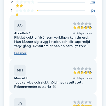
Cryoterapi
2
(
0
)
D
1
(
2
)
Damklippning
AG
till
Abdallah
Dermapen
Abdullah G.
för 5 dagar sedan
Riktigt duktig frisör som verkligen kan sin grej.
Man känner sig trygg i stolen och blir supernöjd
varje gång. Dessutom är han en otroligt trevlig
Diamantslipning
och genuin person som bryr sig om sina kunder
Läs mer
E
och får en att känna sig välkommen.
Rekommenderas varmt!
Enzympeeling
MH
till
Abdallah
Marcel H.
Extensions
för 9 dagar sedan
Topp service och sjukt nöjd med resultatet.
Rekommenderas starkt 🤩
Extensions borttagning
JR
Eyeliner-tatuering
till
Abdallah