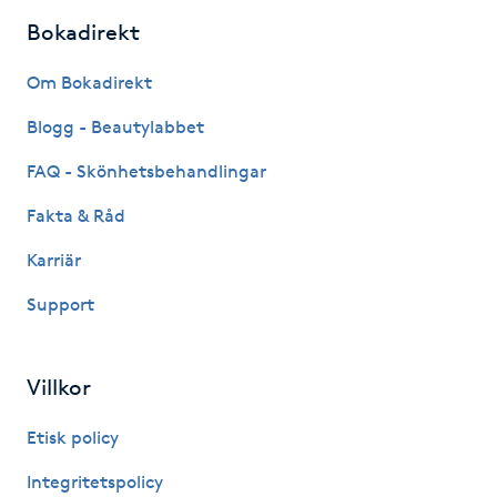
Hot Stone Massage
Bokadirekt
Hot yoga
Om Bokadirekt
Blogg - Beautylabbet
Hudföryngring
FAQ - Skönhetsbehandlingar
Huduppstramning
Fakta & Råd
Karriär
Hudvård
Support
Hyaluronsyra
Villkor
Hyperhidros
Etisk policy
Hypnos
Integritetspolicy