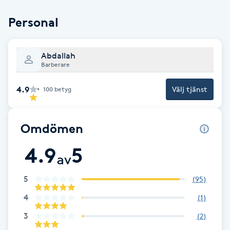
Brynformning
Personal
Brynfärgning
Abdallah
Barberare
Brynplockning
4.9
Välj tjänst
100
betyg
Bröllopsuppsättning
C
Omdömen
Celluliter
4.9
5
av
Coachning
5
(
95
)
4
(
1
)
Color correction
3
(
2
)