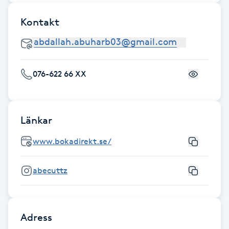
Fotsvamp
Kontakt
Fotvård
Fransar
076-622 66 XX
Fransborttagning
Länkar
Fransfärgning
www.bokadirekt.se/
Fransförlängning
abecuttz
Fransförlängning Megavolym
Fransförlängning Volym
Adress