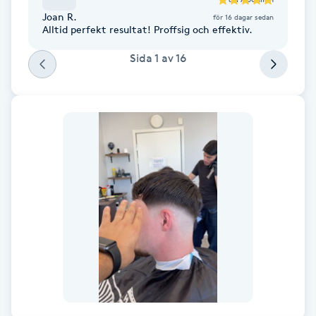
Joan R.
för 16 dagar sedan
F
Alltid perfekt resultat! Proffsig och effektiv.
Face framing
Sida
1
av
16
Faceliftmassage
Fet hårbotten
Fettreducering
Fibromassage
Fillers
Fotmassage