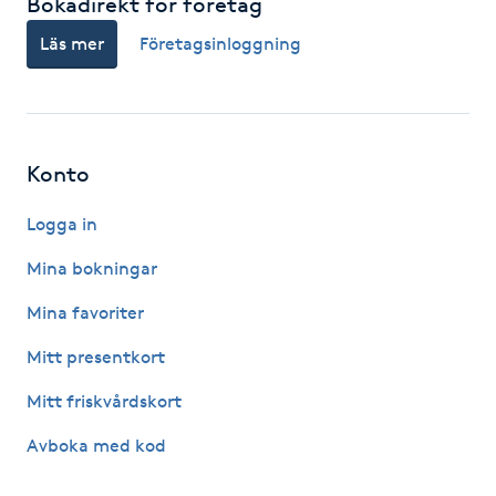
Bokadirekt för företag
Läs mer
Företagsinloggning
Gua Sha-massage
H
Hatha Yoga
Konto
Headspa
Logga in
Healing
Mina bokningar
Mina favoriter
Herrklippning
Mitt presentkort
HIFU
Mitt friskvårdskort
Avboka med kod
Hollywood Peel