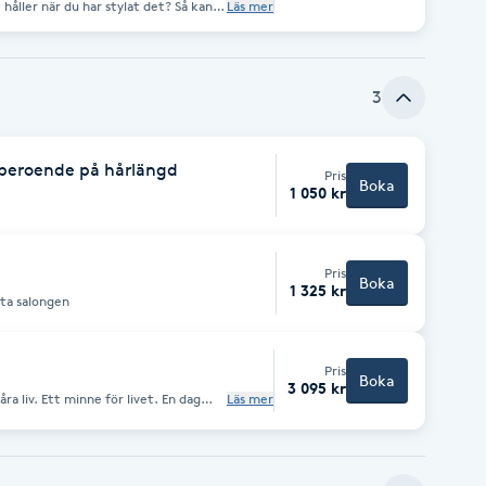
 håller när du har stylat det? Så kan
Läs mer
t styrs med val av spolar och styrkan
 av Grön Salong
3
is beroende på hårlängd
Pris
Boka
1 050 kr
Pris
Boka
1 325 kr
kta salongen
Pris
Boka
3 095 kr
Läs mer
 dina förväntningar och tillsammans