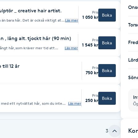
Ons
ptör _ creative hair artist.
Pris
Boka
1 050 kr
r också viktigt att
Läs mer
Tor
 det är
siktsform - Kroppsform - Stil &
an tänka dig att lägga på styling. -
ehar
 , lång alt. tjockt hår (90 min)
Pris
mer än 4 år, det är också viktigt att
Fre
Boka
1 545 kr
dad som
 långt hår,som kräver mer tid att
Läs mer
orktid. Eller om du vet med dig att
högre. 950 kr är ett tim
klippning/ styling och tar mer än 1
Lör
r eller vill göra en större förändring.
ill 12 år
g att ditt hår kräver längre tid.
Pris
Boka
750 kr
Sön
Pris
In
Boka
250 kr
a med ett nytvättat hår, som du inte
Läs mer
Öp
ästa formen.
Ko
3