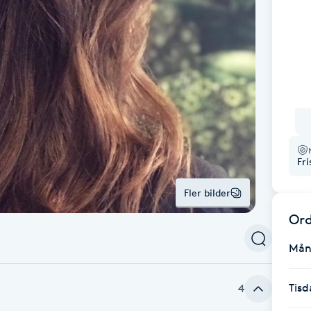
Fr
Fler bilder
Ord
Mån
Tisd
4