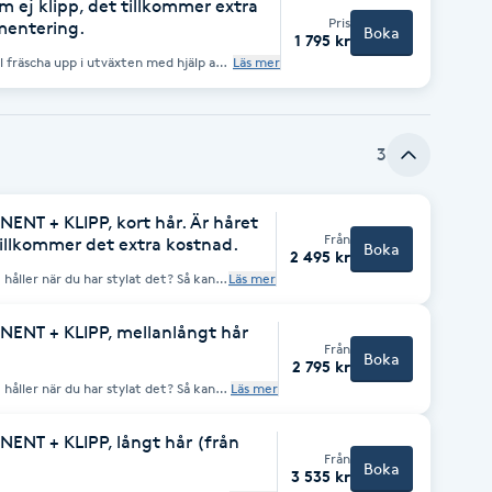
ej klipp, det tillkommer extra
 som kräver mer tid, boka längre tid
Pris
mentering.
Boka
1 795 kr
du osäker kontakta salongen. Om du
godkända av Grön Salong, är denna
l fräscha upp i utväxten med hjälp av
Läs mer
kert glansigt hår. Den finns i många
handling från menyn.
3
T + KLIPP, kort hår. Är håret
Från
 tillkommer det extra kostnad.
Boka
2 495 kr
 håller när du har stylat det? Så kan
Läs mer
t styrs med val av spolar och styrkan
 av Grön Salong
NT + KLIPP, mellanlångt hår
Från
Boka
2 795 kr
 håller när du har stylat det? Så kan
Läs mer
t styrs med val av spolar och styrkan
 av Grön Salong
T + KLIPP, långt hår (från
Från
Boka
3 535 kr