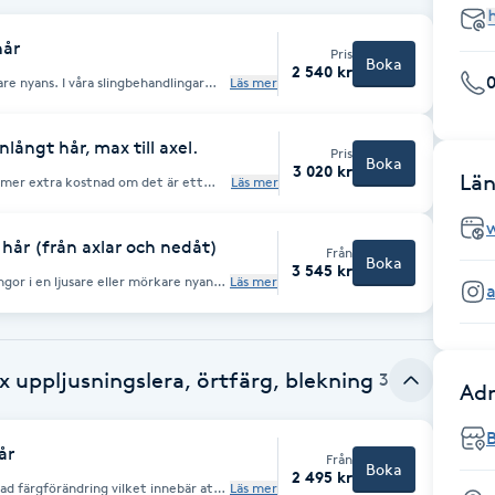
hår
Pris
Boka
2 540 kr
0
kare nyans. I våra slingbehandlingar
Läs mer
ljer nyans/färg utifrån ditt önskemål
långt hår, max till axel.
Pris
Boka
3 020 kr
Län
ommer extra kostnad om det är ett
Läs mer
hår som kräver längre behandlingstid.
 nyans/färg
hår (från axlar och nedåt)
Från
Boka
3 545 kr
Läs mer
 vid behov. Frisören väljer nyans/färg
 uppljusningslera, örtfärg, blekning
3
Adr
år
Från
Boka
2 495 kr
ad färgförändring vilket innebär att
Läs mer