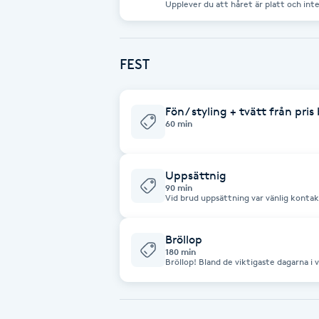
Upplever du att håret är platt och inte
detta vara ett bra alternativ. Lockighe
Fransk manikyr
på olja. Permanent vätskan är godkänd
Fransrengöring
FEST
Frekvensterapi
Fön/ styling + tvätt från pr
60 min
Friskvård
Uppsättnig
Friskvårdsmassage
90 min
Vid brud uppsättning var vänlig konta
Frisör
Bröllop
180 min
Funktionsanalys
Bröllop! Bland de viktigaste dagarna i våra liv. Ett minne för livet. En dag
som denna har vi noggrant gått igenom
skapar vi din vackraste dag. Vänligen kontakta salongen innan ni bokar tid.
Minimum tid är 2 timmar
Färgning