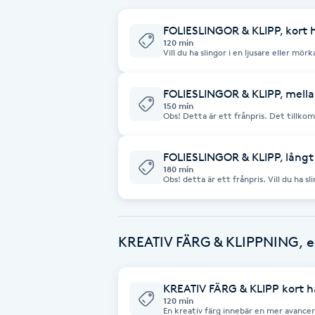
FOLIESLINGOR & KLIPP, kort 
Brynformning
120 min
Vill du ha slingor i en ljusare eller mör
ingår nyansering vid behov. Frisören vä
Brynfärgning
om slutresultat.
FOLIESLINGOR & KLIPP, mellan
150 min
Brynplockning
Obs! Detta är ett frånpris. Det tillk
tjockt hår, alterantivt svårbehandlat 
Här kan du välja slingor i en ljusare eller mörkare nyans. I våra
slingbehandlingar ingår nyansering vid behov. Frisören väljer
Bröllopsuppsättning
utifrån ditt önskemål om slutresultat.
FOLIESLINGOR & KLIPP, långt 
180 min
C
Obs! detta är ett frånpris. Vill du ha slingor i en ljusare eller mörkare nyans. I
våra slingbehandlingar ingår nyansering
utifrån ditt önskemål om slutresultat.
Celluliter
KREATIV FÄRG & KLIPPNING, ex
Coachning
Color correction
KREATIV FÄRG & KLIPP kort h
120 min
En kreativ färg innebär en mer avancer