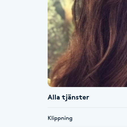
Alternativmedicin
Andningsmassage
Ansiktslyft utan kirurgi
Aromamassage
Ashtanga Yoga
Ayurveda
Alla tjänster
Ayurvedisk Massage
Ansiktsbehandling djuprengörande
Klippning
B