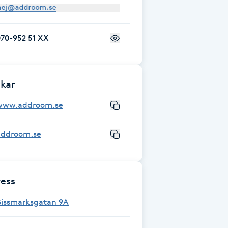
70-952 51 XX
kar
www.addroom.se
addroom.se
ess
Bissmarksgatan 9A