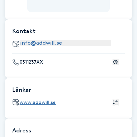
Gua Sha-massage
H
Kontakt
Hatha Yoga
Headspa
0311237XX
Healing
Länkar
Herrklippning
www.addwill.se
HIFU
Hollywood Peel
Adress