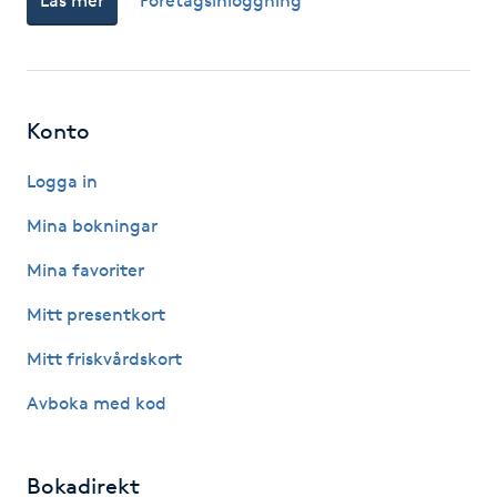
Läs mer
Företagsinloggning
IPL hårborttagning
IR-massage
Konto
J
Logga in
Japansk massage
Mina bokningar
K
Mina favoriter
K18
Mitt presentkort
Katun fransar
Mitt friskvårdskort
Avboka med kod
Kemisk peeling
Keratinbehandling
Bokadirekt