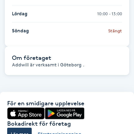
Hårborttagning
Lördag
10:00 - 13:00
Hårbottenbehandling
Söndag
Stängt
Hårförlängning
Hårvård
Om företaget
Addwill är verksamt i Göteborg .
Hälsa
Hälsprickor
I
För en smidigare upplevelse
Idrottsmassage
Bokadirekt för företag
IPL