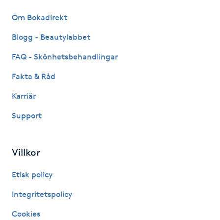
Kinesiologi
Om Bokadirekt
Blogg - Beautylabbet
Kinesisk medicin
FAQ - Skönhetsbehandlingar
Kiropraktik
Fakta & Råd
Karriär
Klangmassage
Support
Klippning
Villkor
Klippning & Slingor
Etisk policy
Klippning ungdom
Integritetspolicy
Koppningsmassage
Cookies