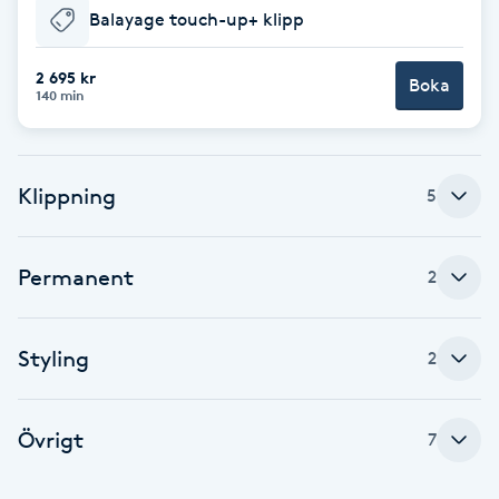
Balayage touch-up+ klipp
F
2 695 kr
Face framing
Boka
140 min
Faceliftmassage
Klippning
5
Fet hårbotten
Fettreducering
Permanent
2
Fibromassage
Styling
2
Fillers
Övrigt
7
Fotmassage