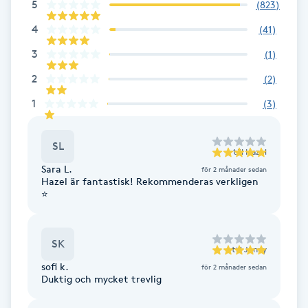
5
(
823
)
Fransk manikyr
4
(
41
)
Fransrengöring
3
(
1
)
2
(
2
)
Frekvensterapi
1
(
3
)
Friskvård
SL
till
Hazel
Friskvårdsmassage
Sara L.
för 2 månader sedan
Hazel är fantastisk! Rekommenderas verkligen
⭐️
Frisör
SK
Funktionsanalys
till
Jenny
sofi k.
för 2 månader sedan
Duktig och mycket trevlig
Färgning