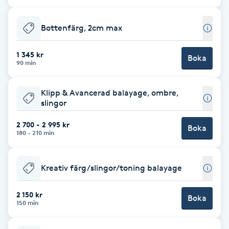
Cryoterapi
D
Bottenfärg, 2cm max
Damklippning
1 345 kr
Boka
90 min
Dermapen
Klipp & Avancerad balayage, ombre,
Diamantslipning
slingor
E
2 700 - 2 995 kr
Boka
180 - 210 min
Enzympeeling
Kreativ färg/slingor/toning balayage
Extensions
2 150 kr
Boka
Extensions borttagning
150 min
Eyeliner-tatuering