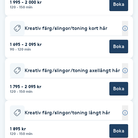
1 995 - 2 000 kr
Boka
120 - 150 min
Brynformning
Kreativ färg/slingor/toning kort hår
Brynfärgning
1 695 - 2 095 kr
Brynplockning
Boka
90 - 120 min
Bröllopsuppsättning
Kreativ färg/slingor /toning axellångt hår
C
1 795 - 2 095 kr
Celluliter
Boka
120 - 150 min
Coachning
Kreativ färg/slingor/toning långt hår
Color correction
1 895 kr
Boka
120 - 150 min