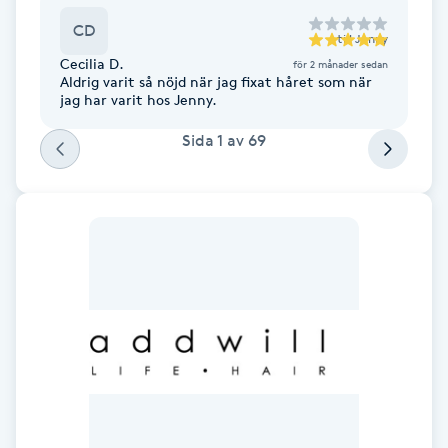
Föning
CD
till
Jenny
G
Cecilia D.
för 2 månader sedan
Aldrig varit så nöjd när jag fixat håret som när
Gel naglar
jag har varit hos Jenny.
Sida
1
av
69
Gelenaglar
Gellack
Gellack med förstärkning
Gravidmassage
Gravidyoga
Gruppträning