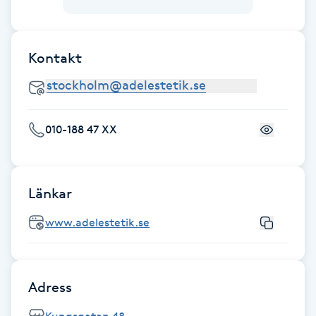
Föning
G
Kontakt
Gel naglar
Gelenaglar
010-188 47 XX
Gellack
Gellack med förstärkning
Länkar
www.adelestetik.se
Gravidmassage
Gravidyoga
Adress
Gruppträning