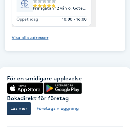
Prinsgatan 12 vån 6, Göteborg
IPL hårborttagning
Öppet idag
10:00 - 16:00
IR-massage
J
Visa alla adresser
Japansk massage
K
K18
För en smidigare upplevelse
Katun fransar
Bokadirekt för företag
Kemisk peeling
Läs mer
Företagsinloggning
Keratinbehandling