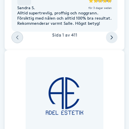
till
Dr Salle
Fransk manikyr
Sandra S.
för 3 dagar sedan
Alltid supertrevlig, proffsig och noggrann.
Försiktig med nålen och alltid 100% bra resultat.
Fransrengöring
Rekommenderar varmt Salle. Högst betyg!
Sida
1
av
411
Frekvensterapi
Friskvård
Friskvårdsmassage
Frisör
Funktionsanalys
Färgning