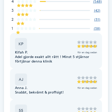
4
(
548
)
Fotsvamp
3
(
42
)
Fotvård
2
(
31
)
1
(
38
)
Fransar
KP
till
Dr Adel
Fransborttagning
Kifah P.
för en dag sedan
Adel gjorde exakt allt rätt ! Minst 5 stjärnor
Fransfärgning
förtjänar denna klinik
Fransförlängning
AJ
till
Dr Adel
Anna J.
för en dag sedan
Fransförlängning Megavolym
Snabbt, bekvämt & proffsigt!
Fransförlängning Volym
SS