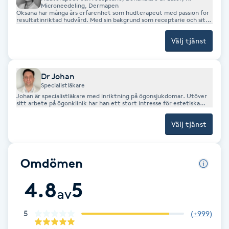
Microneedeling, Dermapen
Oksana har många års erfarenhet som hudterapeut med passion för
F
resultatinriktad hudvård. Med sin bakgrund som receptarie och sitt
fokus på laser, RF-microneedling med Sylfirm X och Dermapen
förenar hon vetenskap, medicinsk kunskap och estetisk hudvård.
Face framing
Välj tjänst
Hennes mål är att skapa synliga men naturliga resultat, där frisk hud
är grunden till äkta skönhet.
Faceliftmassage
Dr Johan
Specialistläkare
Fet hårbotten
Johan är specialistläkare med inriktning på ögonsjukdomar. Utöver
sitt arbete på ögonklinik har han ett stort intresse för estetiska
behandlingar, där han med precision och omsorg hjälper patienter
att framhäva sin skönhet med naturliga resultat.
Välj tjänst
Fettreducering
Fibromassage
Omdömen
Fillers
4.8
5
av
Fotmassage
5
(
+999
)