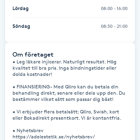
Hot Stone Massage
Lördag
08:00 - 16:00
Hot yoga
Söndag
08:30 - 21:00
Hudföryngring
Om företaget
Huduppstramning
• Leg läkare injicerar. Naturligt resultat. Hög 
kvalitet till bra pris. Inga bindningstider eller 
Hudvård
dolda kostnader!

• FINANSIERING- Med Qliro kan du betala din 
Hyaluronsyra
behandling direkt, senare eller dela upp den. Du  
bestämmer vilket sätt som passar dig bäst!

Hyperhidros
• Vi erbjuder flera betalsätt; Qliro, Swish, kort 
eller Bokadirekt presentkort. Vi är kontantfria. 

Hypnos
• Nyhetsbrev

https://adelestetik.se/nyhetsbrev/
