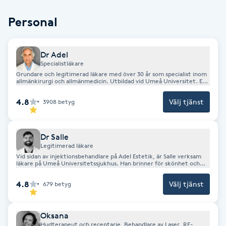
Cryoterapi
D
Personal
Damklippning
Dr Adel
Specialistläkare
Dermapen
Grundare och legitimerad läkare med över 30 år som specialist inom
allmänkirurgi och allmänmedicin. Utbildad vid Umeå Universitet. En
gedigen och lång erfarenhet inom estetisk medicin gör Adel till
expert på området. Han strävar efter att kunna ge alla möjlighet att
Diamantslipning
4.8
Välj tjänst
3908
betyg
känna sig vackrare till ett överkomligt pris. Behandlingen ska vara
trygg och säker. Resultat bör självklart vara synligt men ändå
E
naturligt.
Dr Salle
Enzympeeling
Legitimerad läkare
Vid sidan av injektionsbehandlare på Adel Estetik, är Salle verksam
läkare på Umeå Universitetssjukhus. Han brinner för skönhet och
Extensions
att se människor känna sig vackra med små enkla medel. Salles
motto “Less is more”, speglar hans sätt att behandla och se på
4.8
Välj tjänst
679
betyg
naturliga resultat.
Extensions borttagning
Oksana
Eyeliner-tatuering
Hudterapeut och receptarie, Behandlare av Laser, RF-