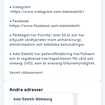
Hårborttagning
• Instagram

 https://www.instagram.com/adelestetik/

Hårbottenbehandling
• Facebook 

https://www.facebook.com/adelestetik

Hårförlängning
• Företaget har funnits i över 30 år och har 
erbjudit vårdtjänster inom allmänkirurgi, 
Hårvård
allmänmedicin och estetiska behandlingar. 

• Adel Estetik har patientförsäkring hos Folksam 
Hälsa
och är registrerad hos Inspektionen för vård och 
omsorg (IVO), som är ansvarig tillsynsmyndighet. 

Hälsprickor
I
Idrottsmassage
Andra adresser
Adel Estetik Göteborg
IPL