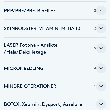
Brynformning
PRP/PRF/PRF-BioFiller
3
Brynfärgning
SKINBOOSTER, VITAMIN, M-HA 10
3
Brynplockning
LASER Fotona - Ansikte
9
Bröllopsuppsättning
/Hals/Dekolletage
C
MICRONEEDLING
4
Celluliter
Coachning
MINDRE OPERATIONER
5
Color correction
BOTOX, Xeomin, Dysport, Azzalure
1