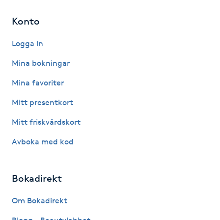
Kinesiologi
Konto
Kinesisk medicin
Logga in
Mina bokningar
Kiropraktik
Mina favoriter
Klangmassage
Mitt presentkort
Mitt friskvårdskort
Klippning
Avboka med kod
Klippning & Slingor
Bokadirekt
Klippning ungdom
Om Bokadirekt
Koppningsmassage