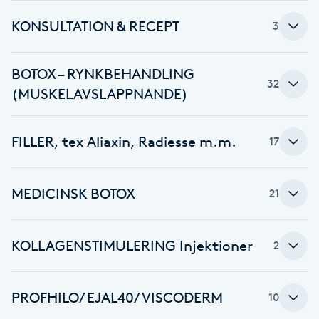
KONSULTATION & RECEPT
Babylights
3
Balayage
BOTOX – RYNKBEHANDLING
32
(MUSKELAVSLAPPNANDE)
Bambumassage
FILLER, tex Aliaxin, Radiesse m.m.
17
Barber
Barnklippning
MEDICINSK BOTOX
21
BIAB
KOLLAGENSTIMULERING Injektioner
2
Blowout
PROFHILO/ EJAL40/VISCODERM
10
Bottenfärg