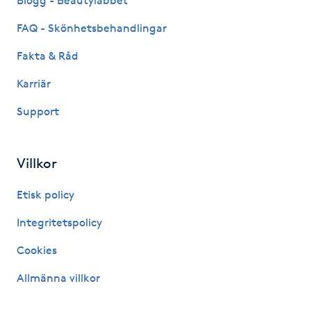
Blogg - Beautylabbet
Kosmetisk tatuering
FAQ - Skönhetsbehandlingar
Fakta & Råd
Kostrådgivning
Karriär
Kroppsinpackning
Support
Kroppspeeling
Villkor
Käkledsbehandling
Etisk policy
Kärlbehandling
Integritetspolicy
L
Cookies
Laserbehandling
Allmänna villkor
Lashlift Keratin