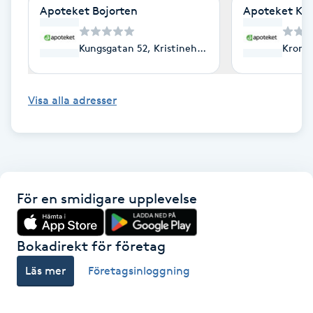
Cryoterapi
Apoteket Bojorten
Apoteket Käl
D
Kungsgatan 52, Kristinehamn
Kronet
Damklippning
Dermapen
Visa alla adresser
Diamantslipning
E
Enzympeeling
För en smidigare upplevelse
Extensions
Bokadirekt för företag
Läs mer
Företagsinloggning
Extensions borttagning
Eyeliner-tatuering