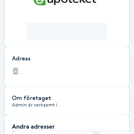
Brynformning
Brynfärgning
Brynplockning
Adress
Bröllopsuppsättning
C
Celluliter
Om företaget
Coachning
Admin är verksamt i .
Color correction
Andra adresser