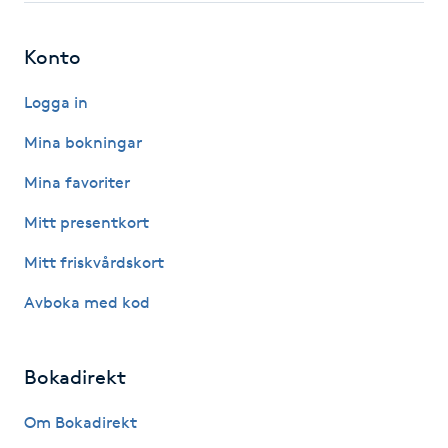
F
Konto
Face framing
Logga in
Faceliftmassage
Mina bokningar
Mina favoriter
Fet hårbotten
Mitt presentkort
Fettreducering
Mitt friskvårdskort
Fibromassage
Avboka med kod
Fillers
Bokadirekt
Fotmassage
Om Bokadirekt