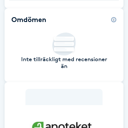
Babylights
Omdömen
Balayage
Bambumassage
Barber
Inte tillräckligt med recensioner
än
Barnklippning
BIAB
Blowout
Bottenfärg