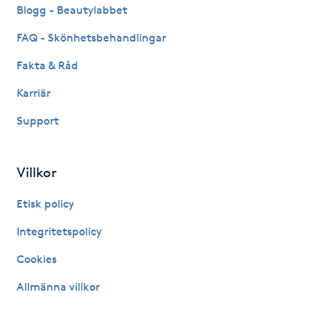
Blogg - Beautylabbet
Fotsvamp
FAQ - Skönhetsbehandlingar
Fotvård
Fakta & Råd
Fransar
Karriär
Support
Fransborttagning
Fransfärgning
Villkor
Etisk policy
Fransförlängning
Integritetspolicy
Fransförlängning Megavolym
Cookies
Fransförlängning Volym
Allmänna villkor