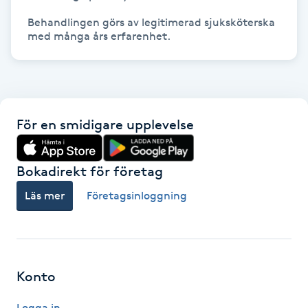
Behandlingen görs av legitimerad sjuksköterska 
IPL hårborttagning
med många års erfarenhet. 
IR-massage
J
Japansk massage
För en smidigare upplevelse
K
Bokadirekt för företag
K18
Läs mer
Företagsinloggning
Katun fransar
Kemisk peeling
Konto
Keratinbehandling
Logga in