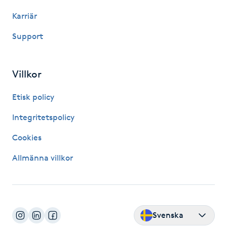
Kosmetisk tatuering
Karriär
Support
Kostrådgivning
Kroppsinpackning
Villkor
Etisk policy
Kroppspeeling
Integritetspolicy
Käkledsbehandling
Cookies
Kärlbehandling
Allmänna villkor
L
Laserbehandling
Svenska
Lashlift Keratin