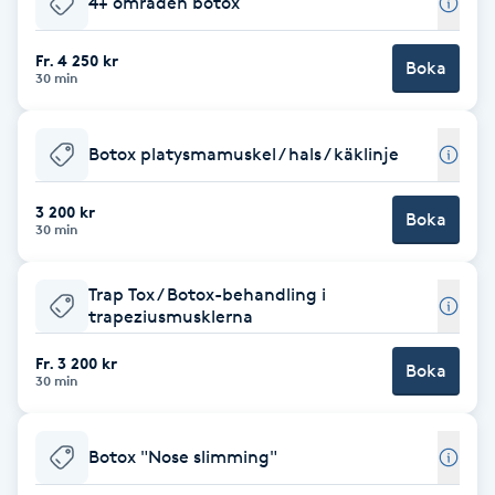
4+ områden botox
Brynformning
Fr. 4 250 kr
Boka
30 min
Brynfärgning
Botox platysmamuskel / hals / käklinje
Brynplockning
3 200 kr
Boka
Bröllopsuppsättning
30 min
C
Trap Tox / Botox-behandling i
Celluliter
trapeziusmusklerna
Fr. 3 200 kr
Boka
Coachning
30 min
Color correction
Botox "Nose slimming"