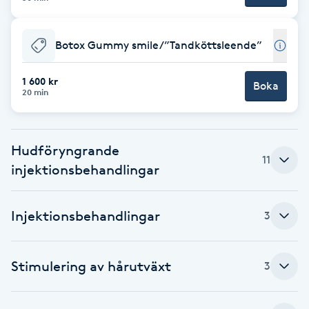
F
Botox Gummy smile/”Tandköttsleende”
Face framing
1 600 kr
Boka
Faceliftmassage
20 min
Fet hårbotten
Hudföryngrande
11
injektionsbehandlingar
Fettreducering
Fibromassage
Injektionsbehandlingar
3
Fillers
Stimulering av hårutväxt
3
Fotmassage