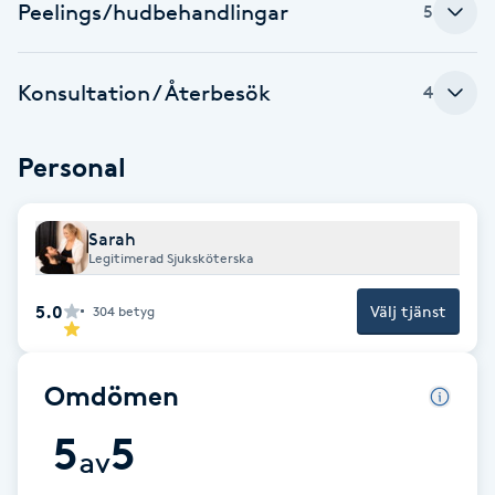
Peelings/hudbehandlingar
5
Fotsvamp
Fotvård
Konsultation / Återbesök
4
Fransar
Personal
Fransborttagning
Sarah
Legitimerad Sjuksköterska
Fransfärgning
5.0
Välj tjänst
304
betyg
Fransförlängning
Omdömen
Fransförlängning Megavolym
5
5
av
Fransförlängning Volym