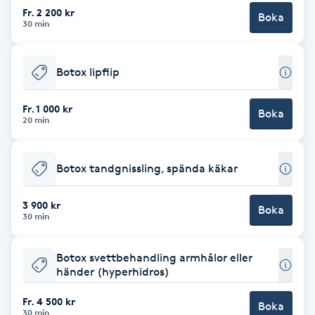
Cryoterapi
Fr. 2 200 kr
Boka
30 min
D
Damklippning
Botox lipflip
Dermapen
Fr. 1 000 kr
Boka
20 min
Diamantslipning
E
Botox tandgnissling, spända käkar
Enzympeeling
3 900 kr
Boka
30 min
Extensions
Botox svettbehandling armhålor eller
händer (hyperhidros)
Extensions borttagning
Fr. 4 500 kr
Boka
Eyeliner-tatuering
30 min