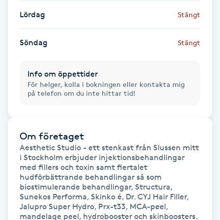
Hårborttagning
Lördag
Stängt
Hårbottenbehandling
Söndag
Stängt
Hårförlängning
Info om öppettider
För helger, kolla i bokningen eller kontakta mig
Hårvård
på telefon om du inte hittar tid!
Hälsa
Om företaget
Hälsprickor
Aesthetic Studio - ett stenkast från Slussen mitt 
i Stockholm erbjuder injektionsbehandlingar 
I
med fillers och toxin samt flertalet 
hudförbättrande behandlingar så som 
Idrottsmassage
biostimulerande behandlingar, Structura, 
Sunekos Performa, Skinko é, Dr. CYJ Hair Filler, 
Jalupro Super Hydro, Prx-t33, MCA-peel, 
IPL
mandelage peel, hydrobooster och skinboosters.
