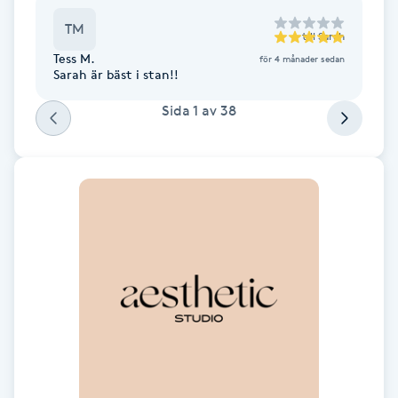
Föning
TM
till
Sarah
G
Tess M.
för 4 månader sedan
Sarah är bäst i stan!!
Gel naglar
Sida
1
av
38
Gelenaglar
Gellack
Gellack med förstärkning
Gravidmassage
Gravidyoga
Gruppträning