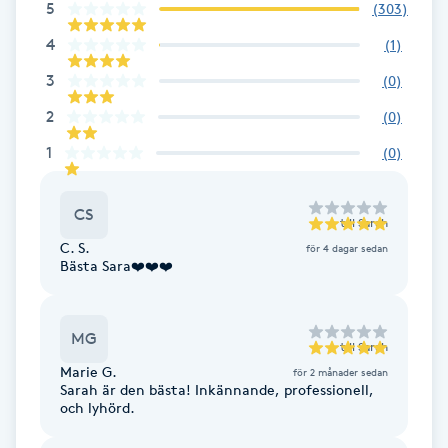
5
(
303
)
Fransk manikyr
4
(
1
)
Fransrengöring
3
(
0
)
2
(
0
)
Frekvensterapi
1
(
0
)
Friskvård
CS
till
Sarah
Friskvårdsmassage
C. S.
för 4 dagar sedan
Bästa Sara❤️❤️❤️
Frisör
MG
till
Sarah
Funktionsanalys
Marie G.
för 2 månader sedan
Sarah är den bästa! Inkännande, professionell,
och lyhörd.
Färgning