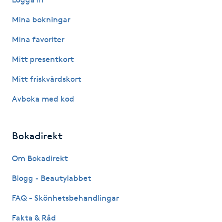
Kinesiologi
Mina bokningar
Mina favoriter
Kinesisk medicin
Mitt presentkort
Kiropraktik
Mitt friskvårdskort
Klangmassage
Avboka med kod
Klippning
Bokadirekt
Klippning & Slingor
Om Bokadirekt
Blogg - Beautylabbet
Klippning ungdom
FAQ - Skönhetsbehandlingar
Koppningsmassage
Fakta & Råd