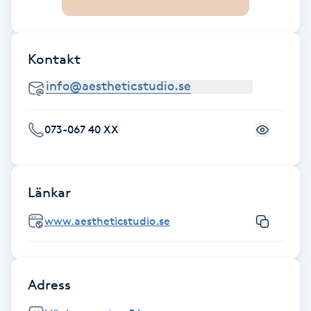
Gua Sha-massage
H
Kontakt
Hatha Yoga
Headspa
073-067 40 XX
Healing
Länkar
Herrklippning
www.aestheticstudio.se
HIFU
Hollywood Peel
Adress