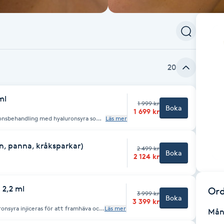
20
ml
1 999 kr
Boka
1 699 kr
ktionsbehandling med hyaluronsyra som
Läs mer
, återställer volym och ger ett
uttryck.
n, panna, kråksparkar)
2 499 kr
Boka
2 124 kr
 2,2 ml
Ord
3 999 kr
Boka
3 399 kr
Läs mer
Mån
och ge ansiktet en lyftande och mer