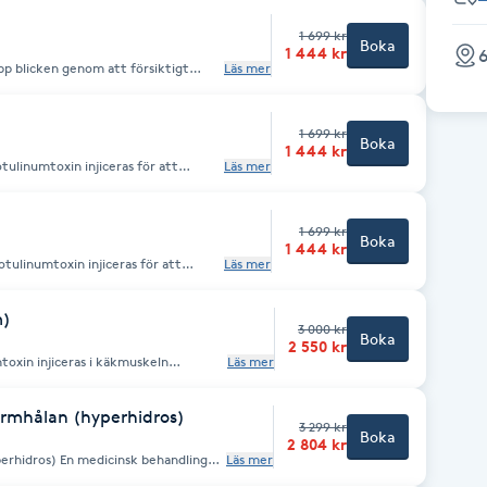
1 699 kr
Boka
1 444 kr
6
pp blicken genom att försiktigt
Läs mer
 vilket ger ett piggare och mer
1 699 kr
Boka
1 444 kr
tulinumtoxin injiceras för att
Läs mer
ppstår vid mimik, vilket ger ett
1 699 kr
Boka
1 444 kr
tulinumtoxin injiceras för att
Läs mer
era ojämnheter samt “gropighet”,
k hakprofil.
m)
3 000 kr
Boka
2 550 kr
toxin injiceras i käkmuskeln
Läs mer
tet. Behandlingen kan lindra besvär
inska belastning på tänder och
h mer definierad ansiktskontur.
 armhålan (hyperhidros)
3 299 kr
Boka
2 804 kr
erhidros) En medicinsk behandling
Läs mer
för att tillfälligt blockera