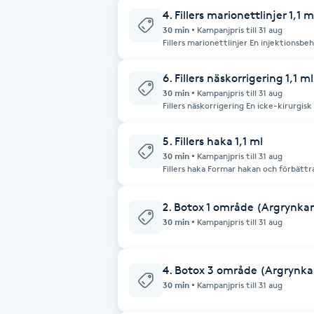
Cryoterapi
4. Fillers marionettlinjer 1,1 m
D
30 min
Kampanjpris till 31 aug
Fillers marionettlinjer En injektionsb
reducerar linjer från mungiporna ned 
ett mjukare samt mer ungdomligt ansi
Damklippning
6. Fillers näskorrigering 1,1 ml
30 min
Kampanjpris till 31 aug
Dermapen
Fillers näskorrigering En icke-kirurgisk behandling med hyaluronsyra som
jämnar ut ojämnheter, förbättrar näsa
profil.
5. Fillers haka 1,1 ml
Diamantslipning
30 min
Kampanjpris till 31 aug
E
Fillers haka Formar hakan och förbättra
Enzympeeling
2. Botox 1 område (Argrynka
30 min
Kampanjpris till 31 aug
Extensions
4. Botox 3 område (Argrynka
Extensions borttagning
30 min
Kampanjpris till 31 aug