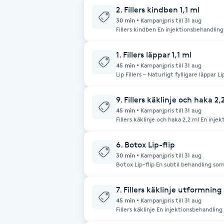
2. Fillers kindben 1,1 ml
30 min
Kampanjpris till 31 aug
Brynformning
Fillers kindben En injektionsbehandling med hyaluronsyra som framhäver och
definierar kindbenen, återställer förlo
samt en mer balanserad ansiktskontur
Brynfärgning
1. Fillers läppar 1,1 ml
45 min
Kampanjpris till 31 aug
Lip Fillers – Naturligt fylligare läppar Lip fillers är en populär estetisk
Brynplockning
behandling som ger läpparna mer volym
hyaluronsyra, ett kroppseget ämne som
naturligt och harmoniskt resultat anpa
9. Fillers käklinje och haka 2,
Behandlingen kan användas för att: • 
Bröllopsuppsättning
Förbättra läpparnas form och kontur • 
45 min
Kampanjpris till 31 aug
bättre symmetri • Framhäva amorbågen och läppl
Fillers käklinje och haka 2,2 ml En inj
C
direkt efter behandlingen och blir ännu
som definierar käklinjen och hakan, sk
Effekten håller vanligtvis i 6–12 månad
ansiktet en mer balanserad och struktu
förutsättningar.
6. Botox Lip-flip
Celluliter
30 min
Kampanjpris till 31 aug
Botox Lip-flip En subtil behandling so
naturligt fylligare intryck utan att til
Coachning
önskar ett mjukt och definierat leend
7. Fillers käklinje utformning
45 min
Kampanjpris till 31 aug
Color correction
Fillers käklinje En injektionsbehandling med hyaluronsyra som definierar
käklinjen, skapar tydligare konturer o
strukturerad profil.