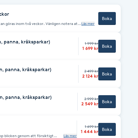
ckor
Boka
an göras inom två veckor. Vänligen notera att
Läs mer
 och boka tid vid behov av uppföljning eller
n, panna, kråksparkar)
1 999 kr
Boka
1 699 kr
n, panna, kråksparkar)
2 499 kr
Boka
2 124 kr
n, panna, kråksparkar)
2 999 kr
Boka
2 549 kr
1 699 kr
Boka
1 444 kr
pp blicken genom att försiktigt
Läs mer