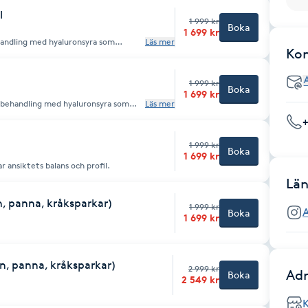
l
1 999 kr
Boka
1 699 kr
ehandling med hyaluronsyra som
Läs mer
Ko
mot hakan, återställer volym och ger
ktsuttryck.
1 999 kr
Boka
1 699 kr
Läs mer
ns form och skapar en mer balanserad
1 999 kr
Boka
1 699 kr
r ansiktets balans och profil.
Län
n, panna, kråksparkar)
1 999 kr
Boka
1 699 kr
n, panna, kråksparkar)
2 999 kr
Adr
Boka
2 549 kr
K