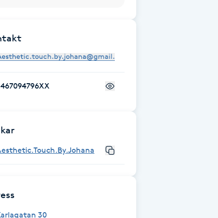
ntakt
+467094796XX
kar
Aesthetic.Touch.By.Johana
ess
arlagatan 30