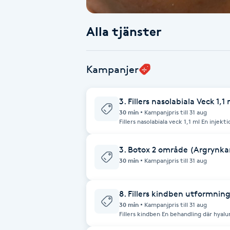
Babylights
Alla tjänster
Balayage
Kampanjer
Bambumassage
3. Fillers nasolabiala Veck 1,1 
Barber
30 min
Kampanjpris till 31 aug
Fillers nasolabiala veck 1,1 ml En inje
reducerar linjerna mellan näsa och mun
mjukare samt mer ungdomligt ansikts
Barnklippning
3. Botox 2 område (Argrynka
30 min
Kampanjpris till 31 aug
BIAB
8. Fillers kindben utformning
Blowout
30 min
Kampanjpris till 31 aug
Fillers kindben En behandling där hyaluronsyra injiceras för att framhäva och
definiera kindbenen, skapa mer volym 
Bottenfärg
balanserad kontur.