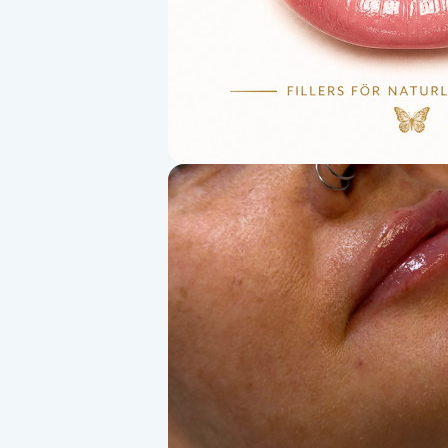
Alternativmedicin
Andningsmassage
Ansiktslyft utan kirurgi
Aromamassage
Ashtanga Yoga
Ayurveda
Ayurvedisk Massage
Ansiktsbehandling djuprengörande
B