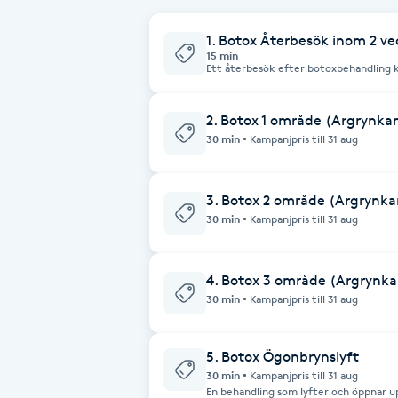
Fransk manikyr
1. Botox Återbesök inom 2 ve
15 min
Ett återbesök efter botoxbehandling k
Fransrengöring
det är kundens ansvar att kontakta oss
justering.
2. Botox 1 område (Argrynka
Frekvensterapi
30 min
Kampanjpris till 31 aug
Friskvård
3. Botox 2 område (Argrynka
30 min
Kampanjpris till 31 aug
Friskvårdsmassage
Frisör
4. Botox 3 område (Argrynka
30 min
Kampanjpris till 31 aug
Funktionsanalys
5. Botox Ögonbrynslyft
Färgning
30 min
Kampanjpris till 31 aug
En behandling som lyfter och öppnar u