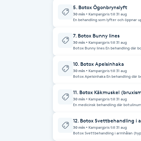
Eyeliner-tatuering
5. Botox Ögonbrynslyft
F
30 min
Kampanjpris till 31 aug
En behandling som lyfter och öppnar u
slappna av musklerna runt ögonbrynen,
Face framing
vaket uttryck.
7. Botox Bunny lines
30 min
Kampanjpris till 31 aug
Faceliftmassage
Botox Bunny lines En behandling där bo
reducera fina linjer på näsryggen som u
slätare och mer harmoniskt uttryck.
Fet hårbotten
10. Botox Apelsinhaka
30 min
Kampanjpris till 31 aug
Botox Apelsinhaka En behandling där bo
Fettreducering
slappna av muskeln i hakan och reduc
vilket ger en slätare och mer harmonis
11. Botox Käkmuskel (bruxis
Fibromassage
30 min
Kampanjpris till 31 aug
En medicinsk behandling där botulinum
(masseter) för att reducera överaktivi
vid tandgnissling och käkspänningar, m
Fillers
käkleder samt bidra till en smalare oc
12. Botox Svettbehandling i
30 min
Kampanjpris till 31 aug
Fotmassage
Botox Svettbehandling i armhålan (hyp
där botulinumtoxin injiceras i armhålan 