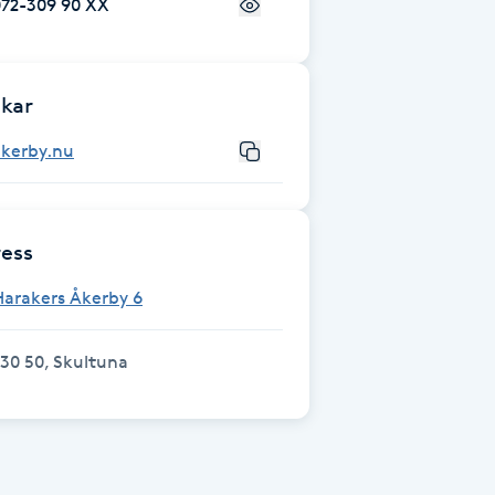
072-309 90 XX
kar
akerby.nu
ess
Harakers Åkerby 6
30 50, Skultuna