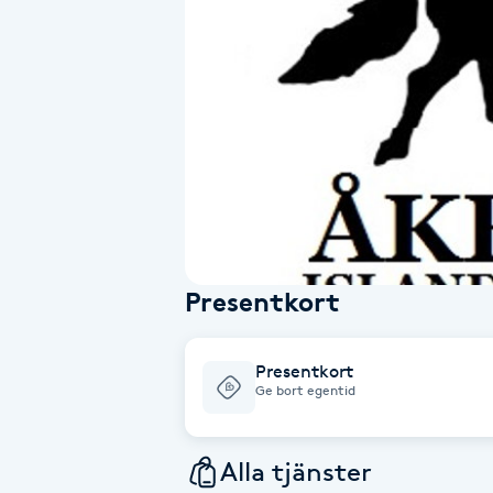
Alternativmedicin
Andningsmassage
Ansiktslyft utan kirurgi
Aromamassage
Ashtanga Yoga
Presentkort
Ayurveda
Presentkort
Ayurvedisk Massage
Ge bort egentid
Ansiktsbehandling djuprengörande
Alla tjänster
B