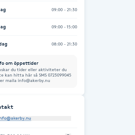
dag
09:00 - 21:30
dag
09:00 - 15:00
dag
08:00 - 21:30
fo om öppettider
skar du tider eller aktiviteter du
te kan hitta här så SMS 0723099045
ler maila info@akerby.nu
ntakt