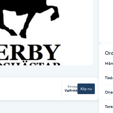
Ord
Mån
Tisd
Belopp
Köp nu
Valfritt
Ons
Tor